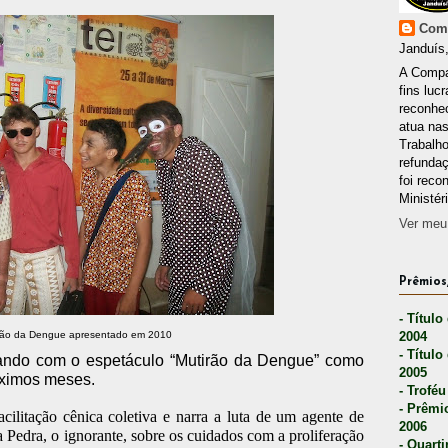
Comp
Janduís,
A Compa
fins lucr
reconhec
atua nas
Trabalh
refunda
foi reco
Ministér
Ver meu 
Prêmios,
- Título
rão da Dengue apresentado em 2010
2004
- Título
lhando com o espetáculo “Mutirão da Dengue” como
2005
óximos meses.
- Troféu
- Prêmi
cilitação cênica coletiva e narra a luta de um agente de
2006
Pedra, o ignorante, sobre os cuidados com a proliferação
- Quarti