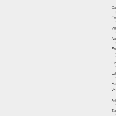
Ca
Cr
VI
Au
En
Ci
Ed
Ma
Ve
Ar
Ta