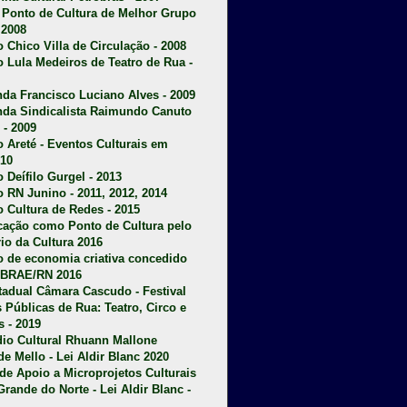
u Ponto de Cultura de Melhor Grupo
 2008
o Chico Villa de Circulação - 2008
o Lula Medeiros de Teatro de Rua -
da Francisco Luciano Alves - 2009
da Sindicalista Raimundo Canuto
 - 2009
 Areté - E
ventos Culturais em
10
 Deífilo Gurgel - 2013
o RN Junino - 2011, 2012, 2014
o Cultura de Redes - 2015
ficação como Ponto de Cultura pelo
rio da Cultura 2016
o de economia criativa concedido
EBRAE/RN 2016
stadual Câmara Cascudo - Festival
s Públicas de Rua: Teatro, Circo e
 - 2019
dio Cultural Rhuann Mallone
de Mello - Lei Aldir Blanc 2020
l de Apoio a Microprojetos Culturais
Grande do Norte - Lei Aldir Blanc -