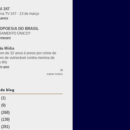
il 247
 na TV 247 - 13 de março
 anos
OPOESIA DO BRASIL
SAMENTO ÚNICO?
 meses
a Mídia
m de 32 anos é preso por crime de
pro de vulnerável contra menina de
o RN
m ano
M
ostrar todos
 do blog
3
(1)
2
(9)
1
(268)
0
(139)
9
(281)