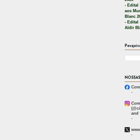
- Edital
aos Mun
Blanc 2
- Edital
Aldir B
Pesquis
NOSSAS
Comp
-
Comp
(@ci
and 
-
www.
-