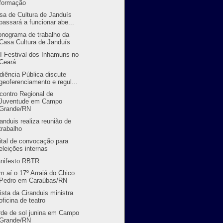
formação
sa de Cultura de Janduís
passará a funcionar abe...
onograma de trabalho da
Casa Cultura de Janduís
II Festival dos Inhamuns no
Ceará
diência Pública discute
geoferenciamento e regul...
contro Regional de
Juventude em Campo
Grande/RN
randuis realiza reunião de
trabalho
ital de convocação para
eleições internas
nifesto RBTR
m aí o 17º Arraiá do Chico
Pedro em Caraúbas/RN
tista da Ciranduis ministra
oficina de teatro
rde de sol junina em Campo
Grande/RN