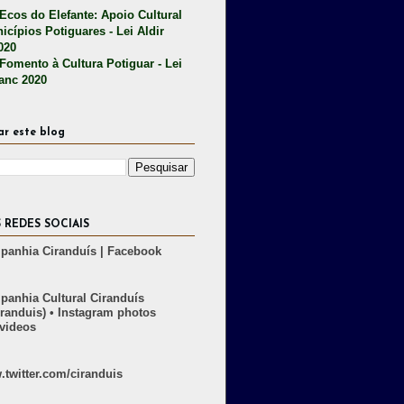
 Ecos do Elefante: Apoio Cultural
icípios Potiguares - Lei Aldir
020
 Fomento à Cultura Potiguar - Lei
lanc 2020
ar este blog
 REDES SOCIAIS
anhia Ciranduís | Facebook
anhia Cultural Ciranduís
randuis) • Instagram photos
videos
twitter.com/ciranduis