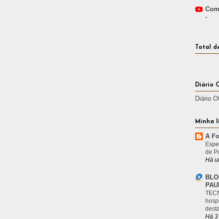
Comp
-
Total d
Diário 
Diário O
Minha l
A Fo
Espe
de P
Há u
BLO
PAU
TECN
hosp
desta
Há 3