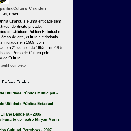
anhia Cultural Ciranduís
 RN, Brazil
nhia Ciranduís é uma entidade sem
ativos, de direito privado,
ida de Utilidade Pública Estadual e
 àreas de arte, cultura e cidadania.
os iniciados em 1989, com
ção em 21 de abril de 1993. Em 2016
nhecida Ponto de Cultura pelo
io da Cultura.
perfil completo
 Troféus, Títulos
 de Utilidade Pública Municipal -
 de Utilidade Pública Estadual -
 Eliane Bandeira - 2006
o Funarte de Teatro Miryan Muniz -
nha Cultural Petrobrás - 2007