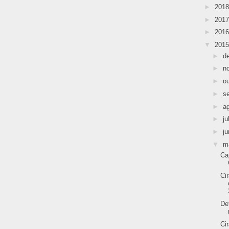
►
201
►
201
►
201
▼
201
►
d
►
n
►
o
►
s
►
a
►
ju
►
j
▼
m
Ca
Ci
De
Ci