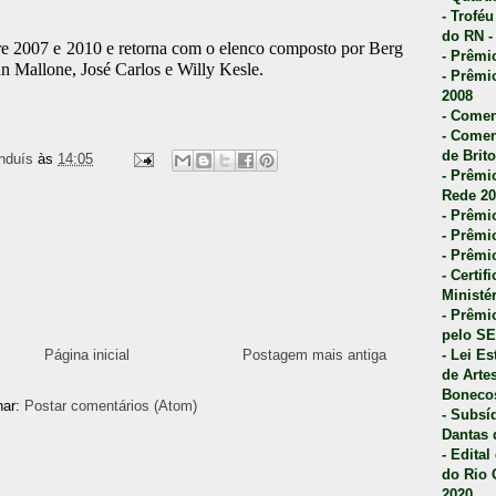
- Trofé
do RN -
tre 2007 e 2010 e retorna com o elenco composto por Berg
- Prêmi
n Mallone, José Carlos e Willy Kesle.
- Prêmi
2008
- Comen
- Comen
de Brito
nduís
às
14:05
- Prêmio
Rede 20
- Prêmio
- Prêmi
- Prêmi
- Certi
Ministé
- Prêmi
pelo S
Página inicial
Postagem mais antiga
- Lei E
de Arte
Bonecos
nar:
Postar comentários (Atom)
- Subsí
Dantas 
- Edita
do Rio 
2020