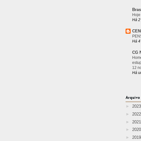
Bras
Hoje
Há 2
CEN
PEN
Há 4
CG N
Home
estu
12 n
Há u
Arquivo
►
202
►
202
►
202
►
202
►
201