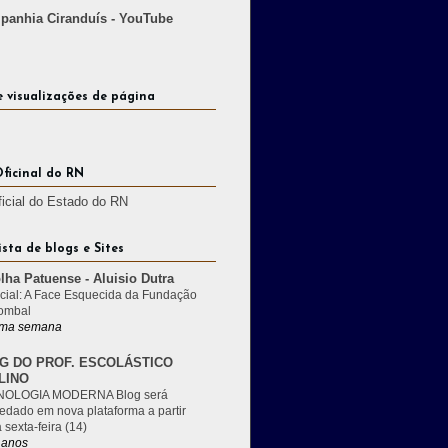
anhia Ciranduís - YouTube
e visualizações de página
Oficinal do RN
ficial do Estado do RN
ista de blogs e Sites
lha Patuense - Aluisio Dutra
cial: A Face Esquecida da Fundação
ombal
ma semana
G DO PROF. ESCOLÁSTICO
LINO
OLOGIA MODERNA Blog será
edado em nova plataforma a partir
 sexta-feira (14)
 anos