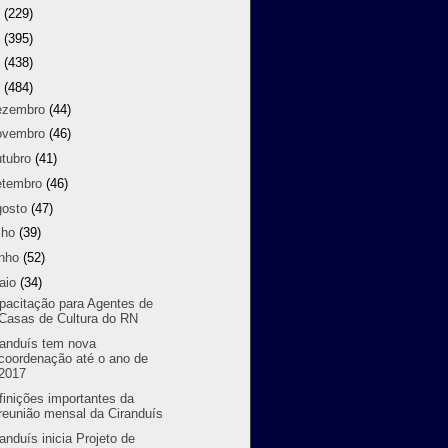
8
(229)
7
(395)
6
(438)
5
(484)
ezembro
(44)
ovembro
(46)
utubro
(41)
etembro
(46)
gosto
(47)
lho
(39)
unho
(52)
aio
(34)
pacitação para Agentes de
Casas de Cultura do RN
randuís tem nova
coordenação até o ano de
2017
finições importantes da
reunião mensal da Ciranduís
randuís inicia Projeto de