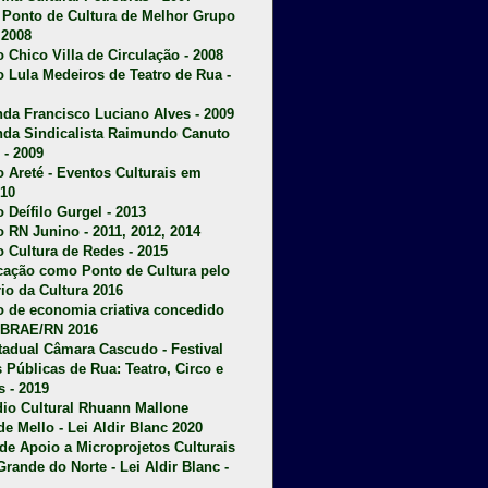
u Ponto de Cultura de Melhor Grupo
 2008
o Chico Villa de Circulação - 2008
o Lula Medeiros de Teatro de Rua -
da Francisco Luciano Alves - 2009
da Sindicalista Raimundo Canuto
 - 2009
 Areté - E
ventos Culturais em
10
 Deífilo Gurgel - 2013
o RN Junino - 2011, 2012, 2014
o Cultura de Redes - 2015
ficação como Ponto de Cultura pelo
rio da Cultura 2016
o de economia criativa concedido
EBRAE/RN 2016
stadual Câmara Cascudo - Festival
s Públicas de Rua: Teatro, Circo e
 - 2019
dio Cultural Rhuann Mallone
de Mello - Lei Aldir Blanc 2020
l de Apoio a Microprojetos Culturais
Grande do Norte - Lei Aldir Blanc -