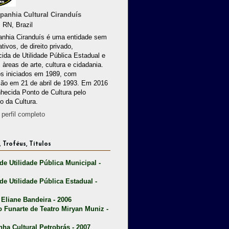
anhia Cultural Ciranduís
 RN, Brazil
nhia Ciranduís é uma entidade sem
ativos, de direito privado,
ida de Utilidade Pública Estadual e
 àreas de arte, cultura e cidadania.
os iniciados em 1989, com
ção em 21 de abril de 1993. Em 2016
nhecida Ponto de Cultura pelo
io da Cultura.
perfil completo
 Troféus, Títulos
 de Utilidade Pública Municipal -
 de Utilidade Pública Estadual -
 Eliane Bandeira - 2006
o Funarte de Teatro Miryan Muniz -
nha Cultural Petrobrás - 2007