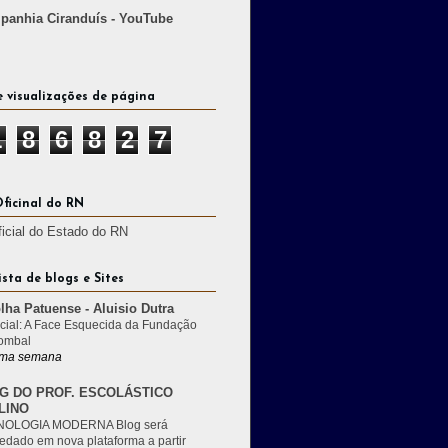
anhia Ciranduís - YouTube
e visualizações de página
1
8
6
8
2
7
Oficinal do RN
ficial do Estado do RN
ista de blogs e Sites
lha Patuense - Aluisio Dutra
cial: A Face Esquecida da Fundação
ombal
ma semana
G DO PROF. ESCOLÁSTICO
LINO
OLOGIA MODERNA Blog será
edado em nova plataforma a partir