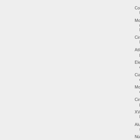
Co
Mo
Ci
At
El
Ci
Mo
Ci
XV
Al
Nú