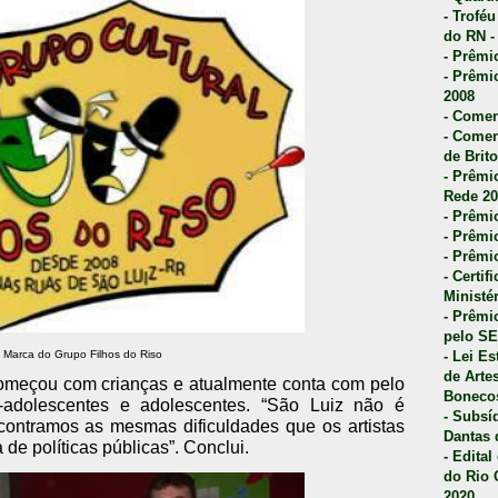
- Trofé
do RN -
- Prêmi
- Prêmi
2008
- Comen
- Comen
de Brito
- Prêmio
Rede 20
- Prêmio
- Prêmi
- Prêmi
- Certi
Ministé
- Prêmi
pelo S
- Lei E
Marca do Grupo Filhos do Riso
de Arte
omeçou com crianças e atualmente conta com pelo
Bonecos
adolescentes e adolescentes. “São Luiz não é
- Subsí
ncontramos as mesmas dificuldades que os artistas
Dantas 
de políticas públicas”. Conclui.
- Edita
do Rio 
2020