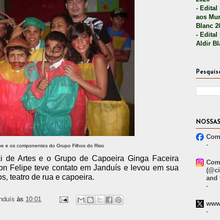
- Edital
aos Mun
Blanc 2
- Edital
Aldir B
Pesquis
NOSSAS
Comp
-
ipe e os componentes do Grupo Filhos do Riso
ai de Artes e o Grupo de Capoeira Ginga Faceira
Comp
on Felipe teve contato em Janduís e levou em sua
(@ci
, teatro de rua e capoeira.
and 
-
nduís
às
10:01
www.
-