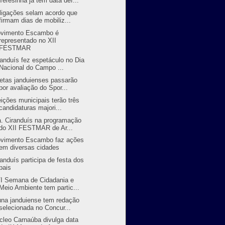
Teresinha já tem data def...
ligações selam acordo que
firmam dias de mobiliz...
vimento Escambo é
representado no XII
FESTMAR
randuís fez espetáculo no Dia
Nacional do Campo ...
letas janduienses passarão
por avaliação do Spor...
eições municipais terão três
candidaturas majori...
a. Ciranduís na programação
do XII FESTMAR de Ar...
vimento Escambo faz ações
em diversas cidades
randuís participa de festa dos
pais
I Semana de Cidadania e
Meio Ambiente tem partic...
una janduiense tem redação
selecionada no Concur...
cleo Carnaúba divulga data