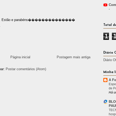
Comp
-
va deles. Estão e parabéns��������������
Total d
4
1
Diário 
Página inicial
Postagem mais antiga
Diário O
nar:
Postar comentários (Atom)
Minha l
A Fo
Espe
de P
Há u
BLO
PAU
TECN
hosp