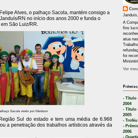
Comp
 Felipe Alves, o palhaço Sacola, mantém consigo a
Janduís,
m Janduís/RN no início dos anos 2000 e funda o
A Compa
, em São Luiz/RR.
fins lucr
reconhec
atua nas
Trabalh
refunda
foi reco
Ministér
Ver meu 
Prêmios,
- Título
2004
- Título
alhaço Sacola vivido por Gleidson
2005
 Região Sul do estado e tem uma média de 6.968
- Troféu
itou a penetração dos trabalhos artísticos através da
- Prêmi
2006
- Quarti