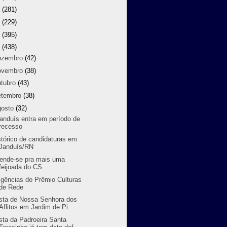
9
(281)
8
(229)
7
(395)
6
(438)
ezembro
(42)
ovembro
(38)
utubro
(43)
etembro
(38)
gosto
(32)
randuís entra em período de
recesso
stórico de candidaturas em
Janduís/RN
ende-se pra mais uma
feijoada do CS
ligências do Prêmio Culturas
de Rede
sta de Nossa Senhora dos
Aflitos em Jardim de Pi...
sta da Padroeira Santa