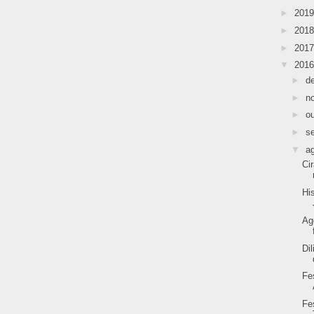
►
201
►
201
►
201
▼
201
►
d
►
n
►
o
►
s
▼
a
Ci
Hi
Ag
Di
Fe
Fe