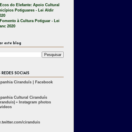
 Ecos do Elefante: Apoio Cultural
icípios Potiguares - Lei Aldir
020
 Fomento à Cultura Potiguar - Lei
lanc 2020
ar este blog
 REDES SOCIAIS
anhia Ciranduís | Facebook
anhia Cultural Ciranduís
randuis) • Instagram photos
videos
twitter.com/ciranduis