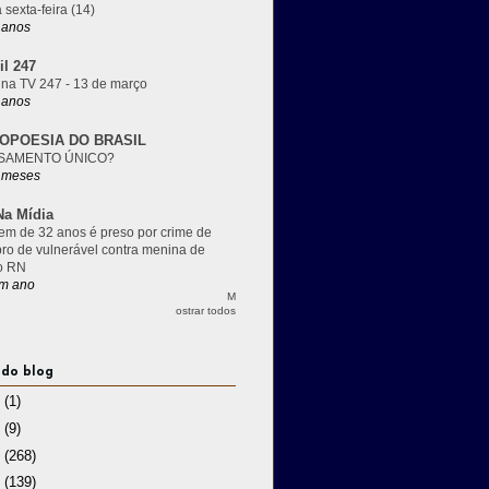
 sexta-feira (14)
 anos
il 247
 na TV 247 - 13 de março
 anos
OPOESIA DO BRASIL
SAMENTO ÚNICO?
 meses
a Mídia
m de 32 anos é preso por crime de
pro de vulnerável contra menina de
o RN
m ano
M
ostrar todos
 do blog
3
(1)
2
(9)
1
(268)
0
(139)