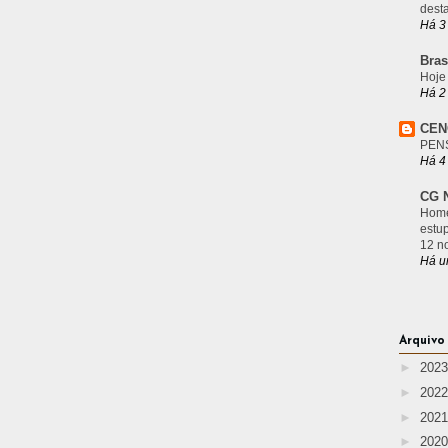
desta
Há 3
Bras
Hoje
Há 2
CEN
PEN
Há 4
CG N
Home
estu
12 n
Há u
Arquivo
►
202
►
202
►
202
►
202