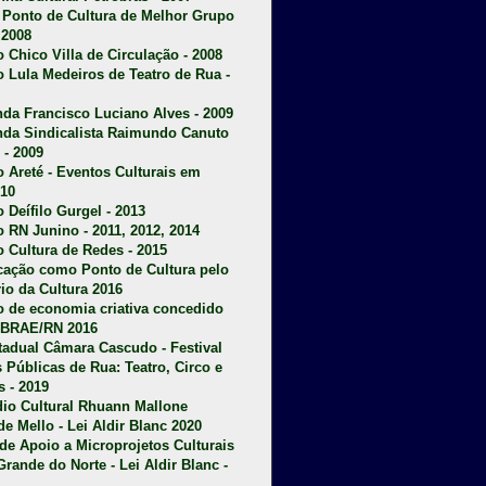
u Ponto de Cultura de Melhor Grupo
 2008
o Chico Villa de Circulação - 2008
o Lula Medeiros de Teatro de Rua -
da Francisco Luciano Alves - 2009
da Sindicalista Raimundo Canuto
 - 2009
 Areté - E
ventos Culturais em
10
 Deífilo Gurgel - 2013
o RN Junino - 2011, 2012, 2014
o Cultura de Redes - 2015
ficação como Ponto de Cultura pelo
rio da Cultura 2016
o de economia criativa concedido
EBRAE/RN 2016
stadual Câmara Cascudo - Festival
s Públicas de Rua: Teatro, Circo e
 - 2019
dio Cultural Rhuann Mallone
de Mello - Lei Aldir Blanc 2020
l de Apoio a Microprojetos Culturais
Grande do Norte - Lei Aldir Blanc -