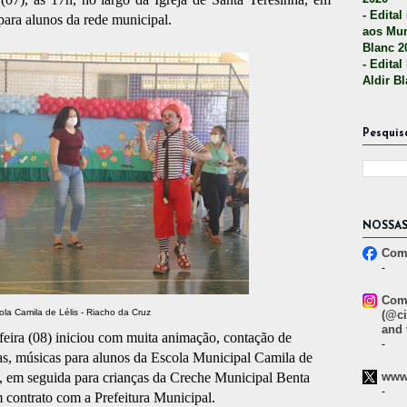
- Edital
ara alunos da rede municipal.
aos Mun
Blanc 2
- Edital
Aldir B
Pesquis
NOSSAS
Comp
-
Comp
ola Camila de Lélis - Riacho da Cruz
(@ci
and 
feira (08) iniciou com muita animação, contação de
-
iras, músicas para alunos da Escola Municipal Camila de
www.
a, em seguida para crianças da Creche Municipal Benta
-
contrato com a Prefeitura Municipal.