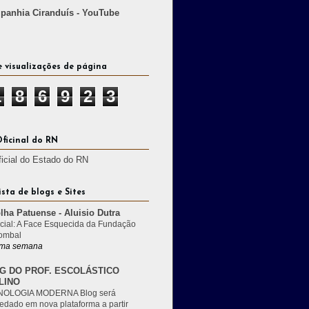
anhia Ciranduís - YouTube
e visualizações de página
1
8
6
9
2
3
Oficinal do RN
ficial do Estado do RN
ista de blogs e Sites
lha Patuense - Aluisio Dutra
cial: A Face Esquecida da Fundação
ombal
ma semana
G DO PROF. ESCOLÁSTICO
LINO
OLOGIA MODERNA Blog será
edado em nova plataforma a partir