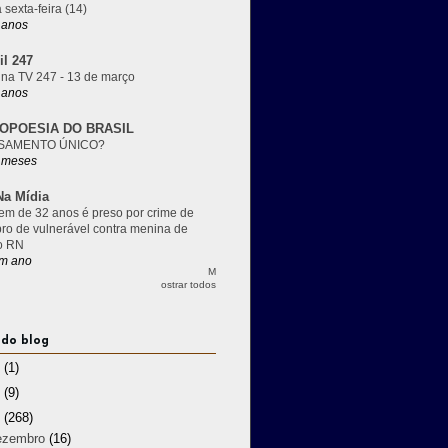
 sexta-feira (14)
 anos
il 247
 na TV 247 - 13 de março
 anos
OPOESIA DO BRASIL
SAMENTO ÚNICO?
 meses
a Mídia
m de 32 anos é preso por crime de
pro de vulnerável contra menina de
o RN
m ano
M
ostrar todos
 do blog
3
(1)
2
(9)
1
(268)
ezembro
(16)