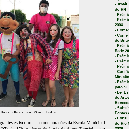
- Trofé
do RN -
- Prêmi
- Prêmi
2008
- Comen
- Comen
de Brito
- Prêmio
Rede 20
- Prêmio
- Prêmi
- Prêmi
- Certi
Ministé
- Prêmi
pelo S
- Lei E
de Arte
Bonecos
- Subsí
 Festa da Escola Leonel Cícero - Janduís
Dantas 
- Edita
grantes estiveram nas comemorações da Escola Municipal
do Rio 
 (07), às 17h, no largo da Igreja de Santa Teresinha, em
2020