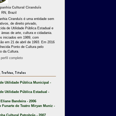
anhia Cultural Ciranduís
 RN, Brazil
nhia Ciranduís é uma entidade sem
ativos, de direito privado,
ida de Utilidade Pública Estadual e
 àreas de arte, cultura e cidadania.
os iniciados em 1989, com
ção em 21 de abril de 1993. Em 2016
nhecida Ponto de Cultura pelo
io da Cultura.
perfil completo
 Troféus, Títulos
 de Utilidade Pública Municipal -
 de Utilidade Pública Estadual -
 Eliane Bandeira - 2006
o Funarte de Teatro Miryan Muniz -
nha Cultural Petrobrás - 2007