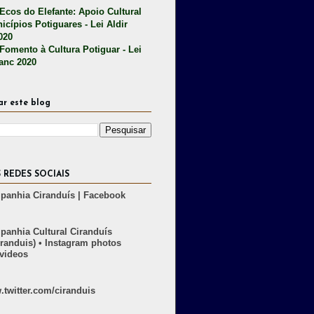
 Ecos do Elefante: Apoio Cultural
icípios Potiguares - Lei Aldir
020
 Fomento à Cultura Potiguar - Lei
lanc 2020
ar este blog
 REDES SOCIAIS
anhia Ciranduís | Facebook
anhia Cultural Ciranduís
randuis) • Instagram photos
videos
twitter.com/ciranduis