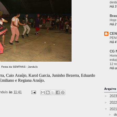
desta
Há 3
Bras
Hoje
Há 2
CEN
PEN
Há 4
CG N
Home
estu
12 n
Festa da SEMTHAS - Janduís
Há u
ra, Caio Araújo, Karol Garcia, Juninho Bezerra, Eduardo
 Emiliano e Regiana Araújo.
Arquivo
nduís
às
11:41
►
202
►
202
▼
202
►
d