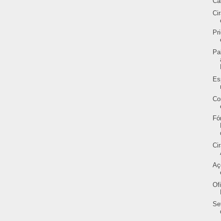
Ca
Ci
Pr
Pa
Es
Co
Fó
Ci
Aç
Of
Se