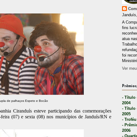
Comp
Janduís,
A Compa
fins lucr
reconhec
atua nas
Trabalh
refunda
foi reco
Ministér
Ver meu 
Prêmios,
- Título
upla de palhaços Espeto e Bocão
2004
- Título
nhia Ciranduís esteve participando das comemorações
2005
a-feira (07) e sexta (08) nos municípios de Janduís/RN e
- Troféu
- Prêmi
2006
- Quarti