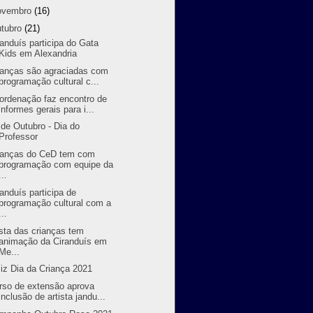
ovembro
(16)
utubro
(21)
randuís participa do Gata
Kids em Alexandria
ianças são agraciadas com
programação cultural c...
ordenação faz encontro de
informes gerais para i...
 de Outubro - Dia do
Professor
ianças do CeD tem com
programação com equipe da
...
randuís participa de
programação cultural com a
...
sta das crianças tem
animação da Ciranduís em
Me...
liz Dia da Criança 2021
rso de extensão aprova
inclusão de artista jandu...