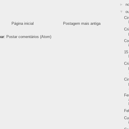
►
n
▼
o
Ci
Página inicial
Postagem mais antiga
Cr
nar:
Postar comentários (Atom)
Co
15
Cr
Ci
Fe
Fe
Cu