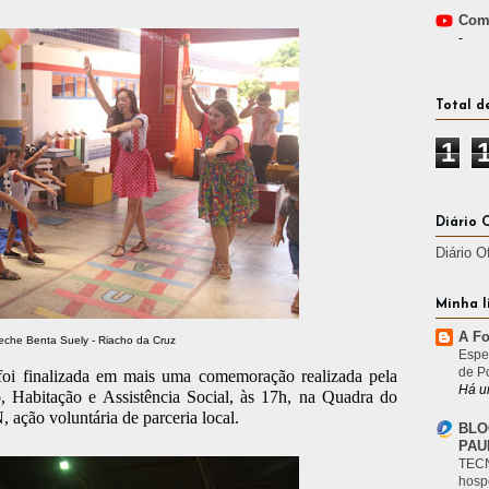
Comp
-
Total d
1
Diário 
Diário O
Minha l
A Fo
eche Benta Suely - Riacho da Cruz
Espe
de P
 foi finalizada em mais uma comemoração realizada pela
Há u
, Habitação e Assistência Social, às 17h, na Quadra do
ação voluntária de parceria local.
BLO
PAU
TECN
hosp