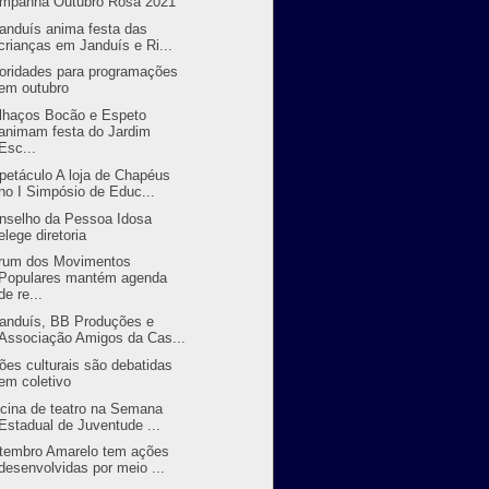
mpanha Outubro Rosa 2021
randuís anima festa das
crianças em Janduís e Ri...
ioridades para programações
em outubro
lhaços Bocão e Espeto
animam festa do Jardim
Esc...
petáculo A loja de Chapéus
no I Simpósio de Educ...
nselho da Pessoa Idosa
elege diretoria
rum dos Movimentos
Populares mantém agenda
de re...
randuís, BB Produções e
Associação Amigos da Cas...
ões culturais são debatidas
em coletivo
icina de teatro na Semana
Estadual de Juventude ...
tembro Amarelo tem ações
desenvolvidas por meio ...