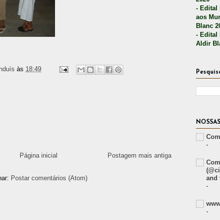
- Edital
aos Mun
Blanc 2
- Edital
Aldir B
nduís
às
18:49
Pesquis
NOSSAS
Comp
-
Página inicial
Postagem mais antiga
Comp
(@ci
and 
nar:
Postar comentários (Atom)
-
www.
-