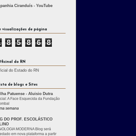
anhia Ciranduís - YouTube
e visualizações de página
1
8
5
8
6
8
Oficinal do RN
ficial do Estado do RN
ista de blogs e Sites
lha Patuense - Aluisio Dutra
cial: A Face Esquecida da Fundação
ombal
ma semana
G DO PROF. ESCOLÁSTICO
LINO
OLOGIA MODERNA Blog será
edado em nova plataforma a partir