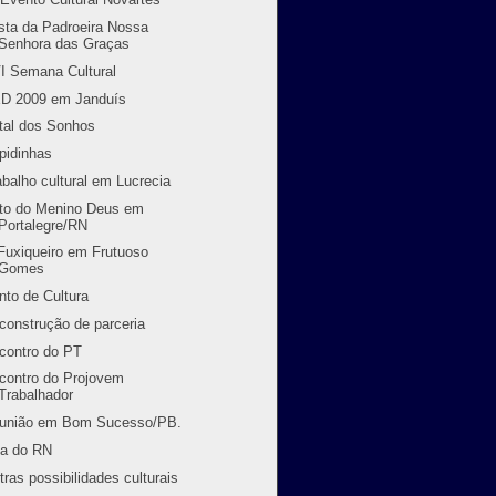
sta da Padroeira Nossa
Senhora das Graças
I Semana Cultural
D 2009 em Janduís
tal dos Sonhos
pidinhas
abalho cultural em Lucrecia
to do Menino Deus em
Portalegre/RN
Fuxiqueiro em Frutuoso
Gomes
nto de Cultura
construção de parceria
contro do PT
contro do Projovem
Trabalhador
união em Bom Sucesso/PB.
ia do RN
tras possibilidades culturais