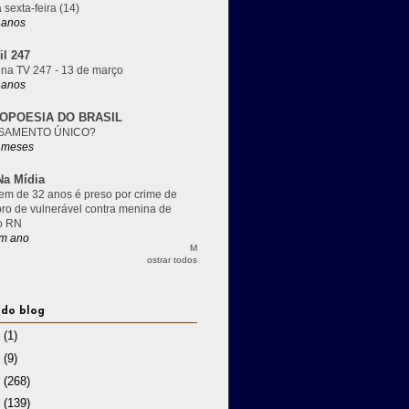
 sexta-feira (14)
 anos
il 247
 na TV 247 - 13 de março
 anos
OPOESIA DO BRASIL
SAMENTO ÚNICO?
 meses
a Mídia
m de 32 anos é preso por crime de
pro de vulnerável contra menina de
o RN
m ano
M
ostrar todos
 do blog
3
(1)
2
(9)
1
(268)
0
(139)