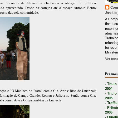
 no Encontro de Alexandria chamaram a atenção do público
Comp
údo apresentado. Desde os cortejos até o espaço Antonio Bento
o rosto daquela comunidade.
Janduís,
A Compa
fins lucr
reconhec
atua nas
Trabalh
refunda
foi reco
Ministér
Ver meu 
Prêmios,
- Título
2004
aços e “O Maníaco do Prato” com a Cia. Arte e Riso de Umarizal;
- Título
sformação de Campo Grande; Romeu e Julieta no Sertão com a Cia.
2005
esia com o Arte e Ginga também de Lucrecia.
- Troféu
- Prêmi
2006
- Quarti