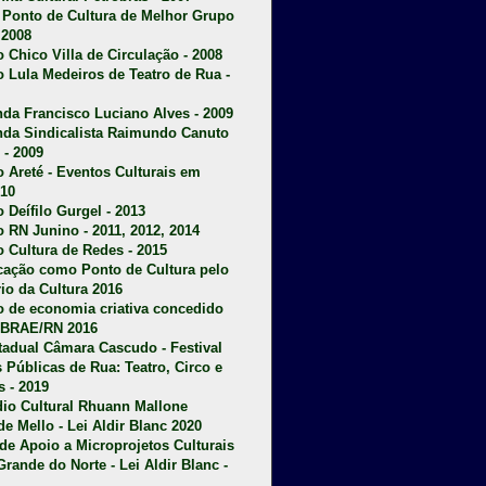
u Ponto de Cultura de Melhor Grupo
 2008
o Chico Villa de Circulação - 2008
o Lula Medeiros de Teatro de Rua -
da Francisco Luciano Alves - 2009
da Sindicalista Raimundo Canuto
 - 2009
 Areté - E
ventos Culturais em
10
 Deífilo Gurgel - 2013
o RN Junino - 2011, 2012, 2014
o Cultura de Redes - 2015
ficação como Ponto de Cultura pelo
rio da Cultura 2016
o de economia criativa concedido
EBRAE/RN 2016
stadual Câmara Cascudo - Festival
s Públicas de Rua: Teatro, Circo e
 - 2019
dio Cultural Rhuann Mallone
de Mello - Lei Aldir Blanc 2020
l de Apoio a Microprojetos Culturais
Grande do Norte - Lei Aldir Blanc -