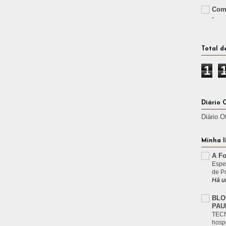
Comp
-
Total d
1
Diário 
Diário O
Minha l
A Fo
Espe
de P
Há u
BLO
PAU
TECN
hosp