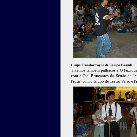
Grupo Transformação de Campo Grande
Tivemos também palhaços e O Fuxiquei
com a Cia. Brincantes do Sertão de J
Prosa” com o Grupo de Teatro Verso e P