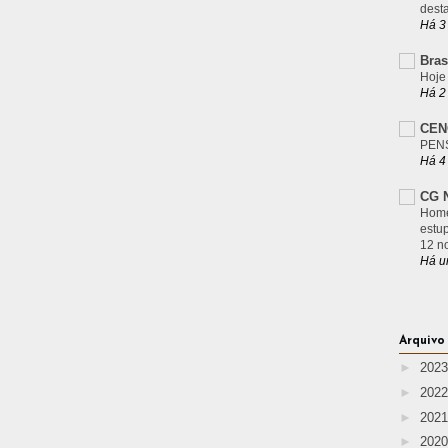
desta
Há 3
Bras
Hoje
Há 2
CEN
PEN
Há 4
CG N
Home
estu
12 n
Há u
Arquivo
►
202
►
202
►
202
►
202