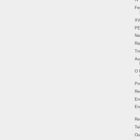
Fe
XV
PE
Na
Ra
Tr
Au
O 
Po
Re
En
En
Re
Te
Ou