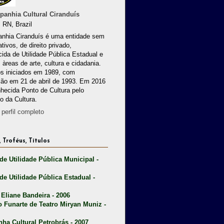
anhia Cultural Ciranduís
 RN, Brazil
nhia Ciranduís é uma entidade sem
ativos, de direito privado,
ida de Utilidade Pública Estadual e
 àreas de arte, cultura e cidadania.
os iniciados em 1989, com
ção em 21 de abril de 1993. Em 2016
nhecida Ponto de Cultura pelo
io da Cultura.
perfil completo
 Troféus, Títulos
 de Utilidade Pública Municipal -
 de Utilidade Pública Estadual -
 Eliane Bandeira - 2006
o Funarte de Teatro Miryan Muniz -
nha Cultural Petrobrás - 2007