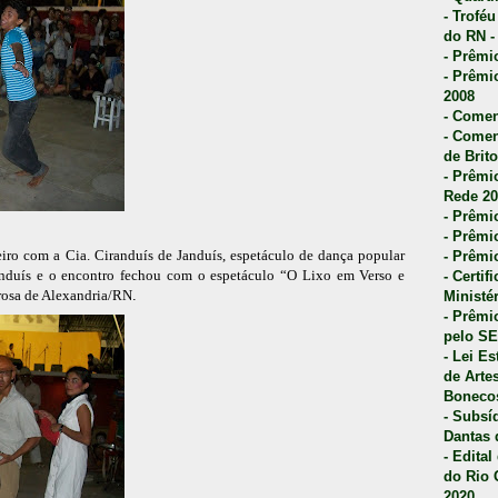
- Trofé
do RN -
- Prêmi
- Prêmi
2008
- Comen
- Comen
de Brito
- Prêmio
Rede 20
- Prêmio
- Prêmi
ro com a Cia. Ciranduís de Janduís, espetáculo de dança popular
- Prêmi
anduís e o encontro fechou com o espetáculo “O Lixo em Verso e
- Certi
rosa de Alexandria/RN
.
Ministé
- Prêmi
pelo S
- Lei E
de Arte
Bonecos
- Subsí
Dantas 
- Edita
do Rio 
2020