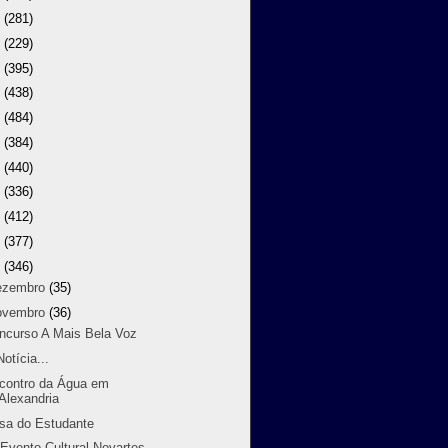
9
(281)
8
(229)
7
(395)
6
(438)
5
(484)
4
(384)
3
(440)
2
(336)
1
(412)
0
(377)
9
(346)
ezembro
(35)
ovembro
(36)
ncurso A Mais Bela Voz
otícia...
contro da Água em
Alexandria
sa do Estudante
 Evento Cultural Novartes