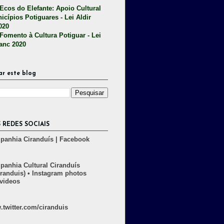
 Ecos do Elefante: Apoio Cultural
icípios Potiguares - Lei Aldir
020
 Fomento à Cultura Potiguar - Lei
lanc 2020
ar este blog
 REDES SOCIAIS
anhia Ciranduís | Facebook
anhia Cultural Ciranduís
randuis) • Instagram photos
videos
twitter.com/ciranduis