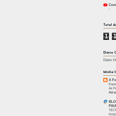
Comp
-
Total d
1
Diário 
Diário O
Minha l
A Fo
Espe
de P
Há u
BLO
PAU
TECN
hosp