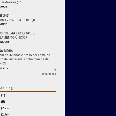
 sexta-feira (14)
 anos
il 247
 na TV 247 - 13 de março
 anos
OPOESIA DO BRASIL
SAMENTO ÚNICO?
 meses
a Mídia
m de 32 anos é preso por crime de
pro de vulnerável contra menina de
o RN
m ano
M
ostrar todos
 do blog
3
(1)
2
(9)
1
(268)
0
(139)