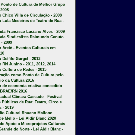
u Ponto de Cultura de Melhor Grupo
 2008
o Chico Villa de Circulação - 2008
o Lula Medeiros de Teatro de Rua -
da Francisco Luciano Alves - 2009
da Sindicalista Raimundo Canuto
 - 2009
 Areté - E
ventos Culturais em
10
 Deífilo Gurgel - 2013
o RN Junino - 2011, 2012, 2014
o Cultura de Redes - 2015
ficação como Ponto de Cultura pelo
rio da Cultura 2016
o de economia criativa concedido
EBRAE/RN 2016
stadual Câmara Cascudo - Festival
s Públicas de Rua: Teatro, Circo e
 - 2019
dio Cultural Rhuann Mallone
de Mello - Lei Aldir Blanc 2020
l de Apoio a Microprojetos Culturais
Grande do Norte - Lei Aldir Blanc -