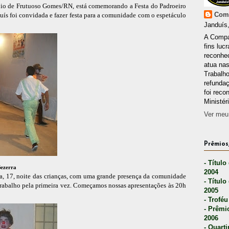
o de Frutuoso Gomes/RN, está comemorando a Festa do Padroeiro
Comp
nduís foi convidada e fazer festa para a comunidade com o espetáculo
Janduís,
A Compa
fins lucr
reconhec
atua nas
Trabalh
refunda
foi reco
Ministér
Ver meu 
Prêmios,
- Título
Bezerra
2004
ira, 17, noite das crianças, com uma grande presença da comunidade
- Título
rabalho pela primeira vez. Começamos nossas apresentações às 20h
2005
- Troféu
- Prêmi
2006
- Quarti