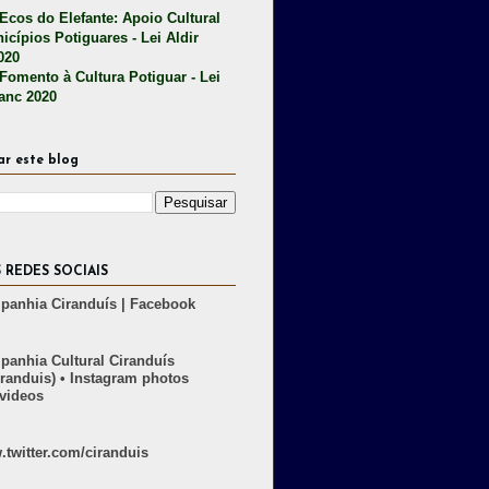
 Ecos do Elefante: Apoio Cultural
icípios Potiguares - Lei Aldir
020
 Fomento à Cultura Potiguar - Lei
lanc 2020
ar este blog
 REDES SOCIAIS
anhia Ciranduís | Facebook
anhia Cultural Ciranduís
randuis) • Instagram photos
videos
twitter.com/ciranduis