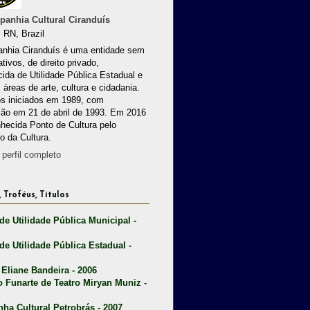
anhia Cultural Ciranduís
 RN, Brazil
nhia Ciranduís é uma entidade sem
ativos, de direito privado,
ida de Utilidade Pública Estadual e
 àreas de arte, cultura e cidadania.
os iniciados em 1989, com
ção em 21 de abril de 1993. Em 2016
nhecida Ponto de Cultura pelo
io da Cultura.
perfil completo
 Troféus, Títulos
 de Utilidade Pública Municipal -
 de Utilidade Pública Estadual -
 Eliane Bandeira - 2006
o Funarte de Teatro Miryan Muniz -
nha Cultural Petrobrás - 2007