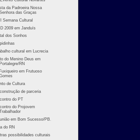
sta da Padroeira Nossa
Senhora das Graças
I Semana Cultural
D 2009 em Janduís
tal dos Sonhos
pidinhas
abalho cultural em Lucrecia
to do Menino Deus em
Portalegre/RN
Fuxiqueiro em Frutuoso
Gomes
nto de Cultura
construção de parceria
contro do PT
contro do Projovem
Trabalhador
união em Bom Sucesso/PB.
ia do RN
tras possibilidades culturais