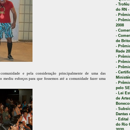
- Trofé
do RN -
- Prêmi
- Prêmi
2008
- Comen
- Comen
de Brito
- Prêmio
Rede 20
- Prêmio
- Prêmi
- Prêmi
- Certi
comunidade e pela consideração principalmente de uma das
Ministé
não mediu esforços para que fossemos até a comunidade fazer uma
- Prêmi
pelo S
- Lei E
de Arte
Bonecos
- Subsí
Dantas 
- Edita
do Rio 
2020