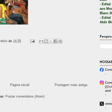
- Edital
aos Mun
Blanc 2
- Edital
Aldir B
Pesquis
nduís
às
14:35
NOSSAS
Comp
-
Comp
Página inicial
Postagem mais antiga
(@ci
and 
-
nar:
Postar comentários (Atom)
www.
-