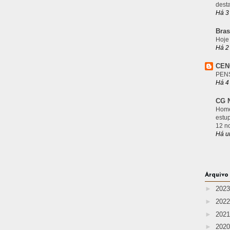
desta
Há 3
Bras
Hoje
Há 2
CEN
PEN
Há 4
CG N
Home
estu
12 n
Há u
Arquivo
►
202
►
202
►
202
►
202