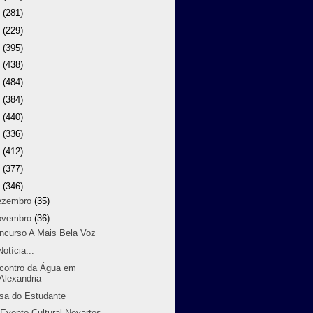
9
(281)
8
(229)
7
(395)
6
(438)
5
(484)
4
(384)
3
(440)
2
(336)
1
(412)
0
(377)
9
(346)
ezembro
(35)
ovembro
(36)
ncurso A Mais Bela Voz
otícia...
contro da Água em
Alexandria
sa do Estudante
 Evento Cultural Novartes