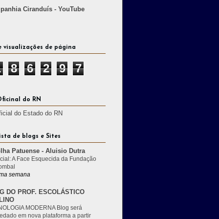
anhia Ciranduís - YouTube
e visualizações de página
1
8
6
2
9
7
Oficinal do RN
ficial do Estado do RN
ista de blogs e Sites
lha Patuense - Aluisio Dutra
cial: A Face Esquecida da Fundação
ombal
ma semana
G DO PROF. ESCOLÁSTICO
LINO
OLOGIA MODERNA Blog será
edado em nova plataforma a partir