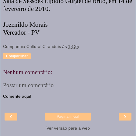
Sala de Sessões Elpídio Gurgel de Brito, em 14 de
fevereiro de 2010.
Jozenildo Morais
Vereador - PV
Companhia Cultural Ciranduís
às
18:35
Compartilhar
Nenhum comentário:
Postar um comentário
Comente aqui!
‹
›
Página inicial
Ver versão para a web