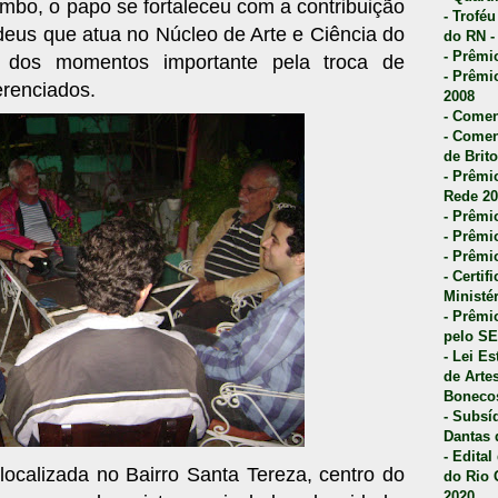
bo, o papo se fortaleceu com a contribuição
- Trofé
deus que atua no Núcleo de Arte e Ciência do
do RN -
- Prêmi
 dos momentos importante pela troca de
- Prêmi
erenciados.
2008
- Comen
- Comen
de Brito
- Prêmio
Rede 20
- Prêmio
- Prêmi
- Prêmi
- Certi
Ministé
- Prêmi
pelo S
- Lei E
de Arte
Bonecos
- Subsí
Dantas 
- Edita
localizada no Bairro Santa Tereza, centro do
do Rio 
2020