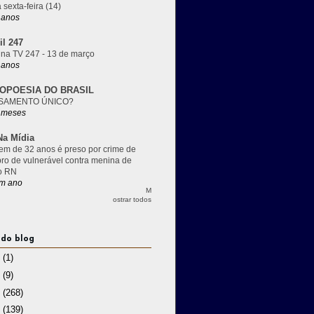
 sexta-feira (14)
 anos
il 247
 na TV 247 - 13 de março
 anos
OPOESIA DO BRASIL
SAMENTO ÚNICO?
 meses
a Mídia
m de 32 anos é preso por crime de
pro de vulnerável contra menina de
o RN
m ano
M
ostrar todos
 do blog
3
(1)
2
(9)
1
(268)
0
(139)