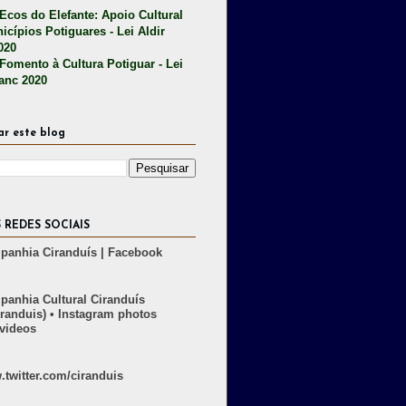
 Ecos do Elefante: Apoio Cultural
icípios Potiguares - Lei Aldir
020
 Fomento à Cultura Potiguar - Lei
lanc 2020
ar este blog
 REDES SOCIAIS
anhia Ciranduís | Facebook
anhia Cultural Ciranduís
randuis) • Instagram photos
videos
twitter.com/ciranduis