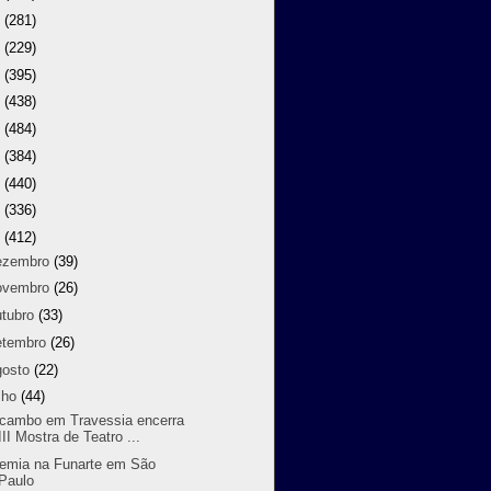
9
(281)
8
(229)
7
(395)
6
(438)
5
(484)
4
(384)
3
(440)
2
(336)
1
(412)
ezembro
(39)
ovembro
(26)
utubro
(33)
etembro
(26)
gosto
(22)
lho
(44)
cambo em Travessia encerra
III Mostra de Teatro ...
emia na Funarte em São
Paulo