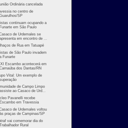
união Ordinária cancelada
avessia no centro de
Guarulhos/SP
tistas continuam ocupando a
Funarte em São Paulo
Casaco de Urdemales se
apresenta em encontro de ...
lhaços de Rua em Tatuapé
tistas de São Paulo invadem
a Funarte
XI Escambo acontecerá em
Carnaúba dos Dantas/RN
upo Vital: Um exemplo de
superação
munidade de Campo Limpo
assiste ao Casaco de Urd...
cleo Pavanelli recebe
Escambo em Travessia
Casaco de Urdemales voltou
às praças de Campinas/SP
ntraf vai comemorar dia do
Trabalhador Rural