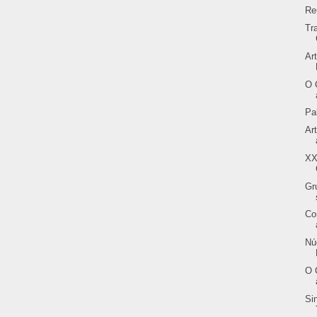
Re
Tr
Ar
O 
Pa
Ar
XX
Gr
Co
Nú
O 
Si