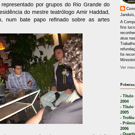
representado por grupos do Rio Grande do
Comp
esidência do mestre teatrólogo Amir Haddad,
Janduís,
0h, num bate papo refinado sobre as artes
A Compa
fins lucr
reconhec
atua nas
Trabalh
refunda
foi reco
Ministér
Ver meu 
Prêmios,
- Título
2004
- Título
2005
- Troféu
- Prêmi
2006
- Quarti