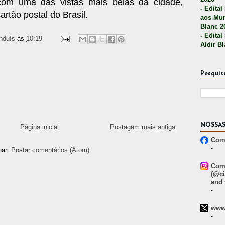
com uma das vistas mais belas da cidade,
- Edital
rtão postal do Brasil.
aos Mun
Blanc 2
- Edital
nduís
às
10:19
Aldir B
Pesquis
NOSSAS
Página inicial
Postagem mais antiga
Comp
-
nar:
Postar comentários (Atom)
Comp
(@ci
and 
-
www.
-