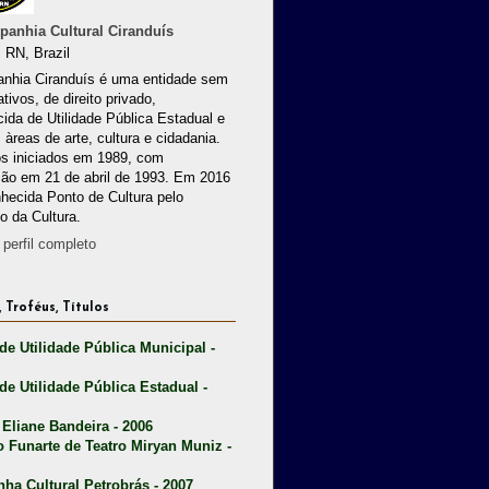
anhia Cultural Ciranduís
 RN, Brazil
nhia Ciranduís é uma entidade sem
ativos, de direito privado,
ida de Utilidade Pública Estadual e
 àreas de arte, cultura e cidadania.
os iniciados em 1989, com
ção em 21 de abril de 1993. Em 2016
nhecida Ponto de Cultura pelo
io da Cultura.
perfil completo
 Troféus, Títulos
 de Utilidade Pública Municipal -
 de Utilidade Pública Estadual -
 Eliane Bandeira - 2006
o Funarte de Teatro Miryan Muniz -
nha Cultural Petrobrás - 2007