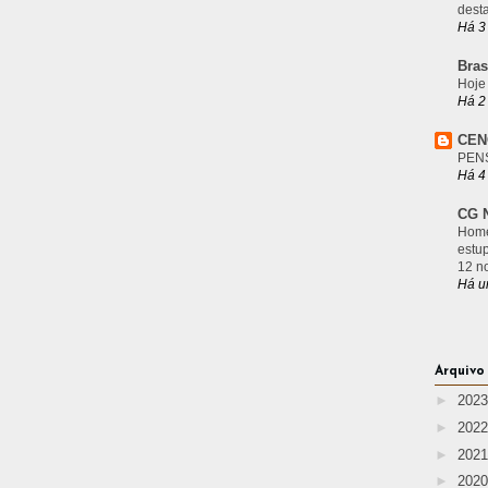
desta
Há 3
Bras
Hoje
Há 2
CEN
PEN
Há 4
CG N
Home
estu
12 n
Há u
Arquivo
►
202
►
202
►
202
►
202