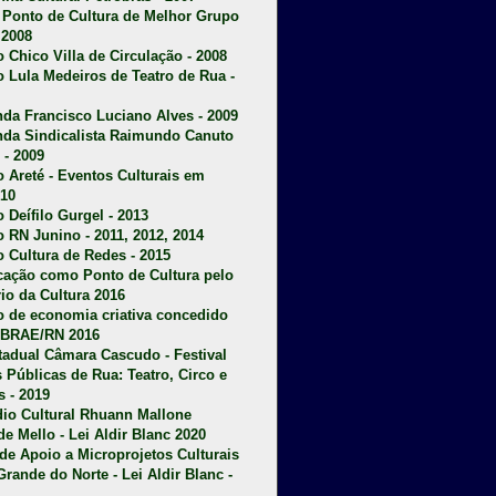
u Ponto de Cultura de Melhor Grupo
 2008
o Chico Villa de Circulação - 2008
o Lula Medeiros de Teatro de Rua -
da Francisco Luciano Alves - 2009
da Sindicalista Raimundo Canuto
 - 2009
 Areté - E
ventos Culturais em
10
 Deífilo Gurgel - 2013
o RN Junino - 2011, 2012, 2014
o Cultura de Redes - 2015
ficação como Ponto de Cultura pelo
rio da Cultura 2016
o de economia criativa concedido
EBRAE/RN 2016
stadual Câmara Cascudo - Festival
s Públicas de Rua: Teatro, Circo e
 - 2019
dio Cultural Rhuann Mallone
de Mello - Lei Aldir Blanc 2020
l de Apoio a Microprojetos Culturais
Grande do Norte - Lei Aldir Blanc -