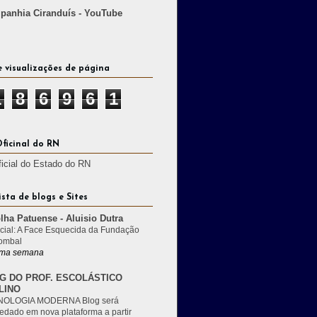
anhia Ciranduís - YouTube
e visualizações de página
1
8
6
9
6
1
Oficinal do RN
ficial do Estado do RN
ista de blogs e Sites
lha Patuense - Aluisio Dutra
cial: A Face Esquecida da Fundação
ombal
ma semana
G DO PROF. ESCOLÁSTICO
LINO
OLOGIA MODERNA Blog será
edado em nova plataforma a partir