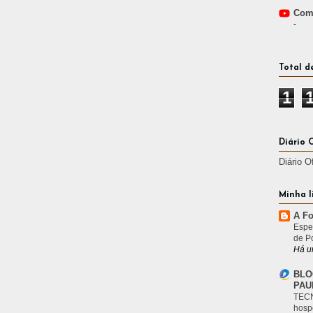
Comp
-
Total d
1
Diário 
Diário O
Minha l
A Fo
Espe
de P
Há u
BLO
PAU
TECN
hosp