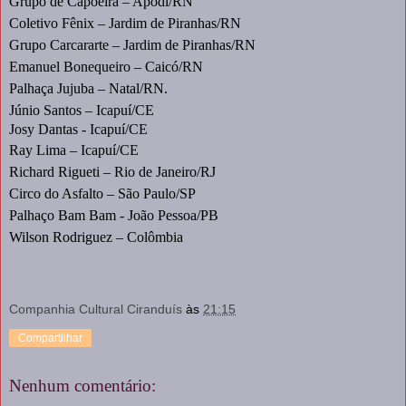
Grupo de Capoeira – Apodi/RN
Coletivo Fênix – Jardim de Piranhas/RN
Grupo Carcararte – Jardim de Piranhas/RN
Emanuel Bonequeiro – Caicó/RN
Palhaça Jujuba – Natal/RN.
Júnio Santos – Icapuí/CE
Josy Dantas - Icapuí/CE
Ray Lima – Icapuí/CE
Richard Rigueti – Rio de Janeiro/RJ
Circo do Asfalto – São Paulo/SP
Palhaço Bam Bam - João Pessoa/PB
Wilson Rodriguez – Colômbia
Companhia Cultural Ciranduís
às
21:15
Compartilhar
Nenhum comentário: