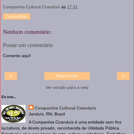
Companhia Cultural Ciranduís
às
17:31
Compartilhar
Nenhum comentário:
Postar um comentário
Comente aqui!
‹
›
Página inicial
Ver versão para a web
Eu sou...
Companhia Cultural Ciranduís
Janduís, RN, Brazil
A Companhia Ciranduís é uma entidade sem fins
lucrativos, de direito privado, reconhecida de Utilidade Pública
Estadual e atua nas àreas de arte, cultura e cidadania. Trabalhos