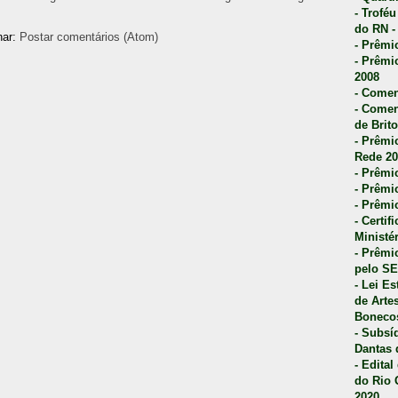
- Trofé
do RN -
nar:
Postar comentários (Atom)
- Prêmi
- Prêmi
2008
- Comen
- Comen
de Brito
- Prêmio
Rede 20
- Prêmio
- Prêmi
- Prêmi
- Certi
Ministé
- Prêmi
pelo S
- Lei E
de Arte
Bonecos
- Subsí
Dantas 
- Edita
do Rio 
2020