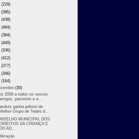
8
(229)
7
(395)
6
(438)
5
(484)
4
(384)
3
(440)
2
(336)
1
(412)
0
(377)
9
(346)
8
(164)
ezembro
(30)
liz 2009 a todos os nossos
amigos, parceiros e a...
randuís ganha prêmio de
Melhor Grupo de Teatro d...
NSELHO MUNICIPAL DOS
DIREITOS DA CRIANÇA E
DO AD...
blicação