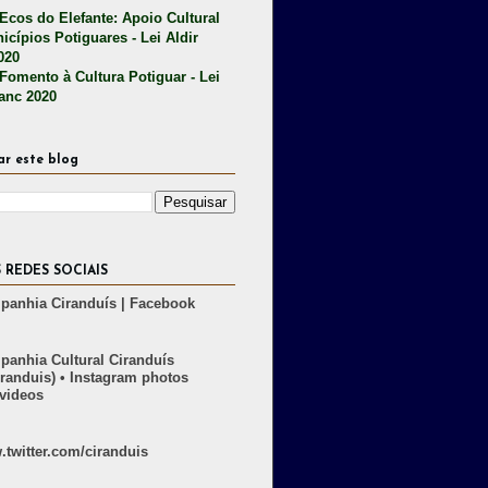
 Ecos do Elefante: Apoio Cultural
icípios Potiguares - Lei Aldir
020
 Fomento à Cultura Potiguar - Lei
lanc 2020
ar este blog
 REDES SOCIAIS
anhia Ciranduís | Facebook
anhia Cultural Ciranduís
randuis) • Instagram photos
videos
twitter.com/ciranduis