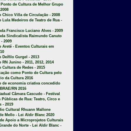
u Ponto de Cultura de Melhor Grupo
 2008
o Chico Villa de Circulação - 2008
o Lula Medeiros de Teatro de Rua -
da Francisco Luciano Alves - 2009
da Sindicalista Raimundo Canuto
 - 2009
 Areté - E
ventos Culturais em
10
 Deífilo Gurgel - 2013
o RN Junino - 2011, 2012, 2014
o Cultura de Redes - 2015
ficação como Ponto de Cultura pelo
rio da Cultura 2016
o de economia criativa concedido
EBRAE/RN 2016
stadual Câmara Cascudo - Festival
s Públicas de Rua: Teatro, Circo e
 - 2019
dio Cultural Rhuann Mallone
de Mello - Lei Aldir Blanc 2020
l de Apoio a Microprojetos Culturais
Grande do Norte - Lei Aldir Blanc -