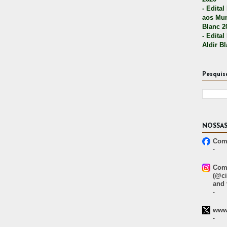
- Edital
aos Mun
Blanc 2
- Edital
Aldir B
Pesquis
NOSSAS
Comp
-
Comp
(@ci
and 
-
www.
-