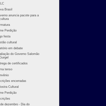
ELC
va Brasil
verno anuncia pacote para a
cultura
rmatura
lme Perdição
go festa
stão cultural
retório em debate
aliação do Governo Salomão
Gurgel
trega de certificados
ima tenso
nvênio
scrições encerradas
Mostra Cultural
lme Perdição
scrições
 de dezembro - Dia do