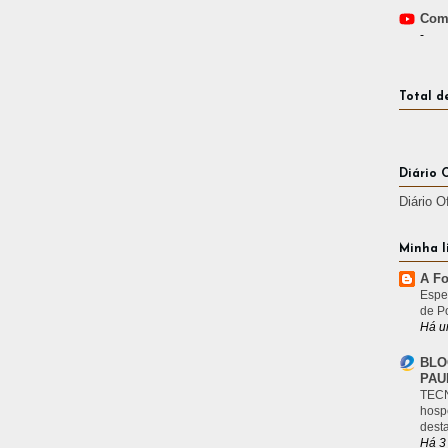
Comp
-
Total d
Diário 
Diário O
Minha l
A Fo
Espe
de P
Há u
BLO
PAU
TECN
hosp
desta
Há 3