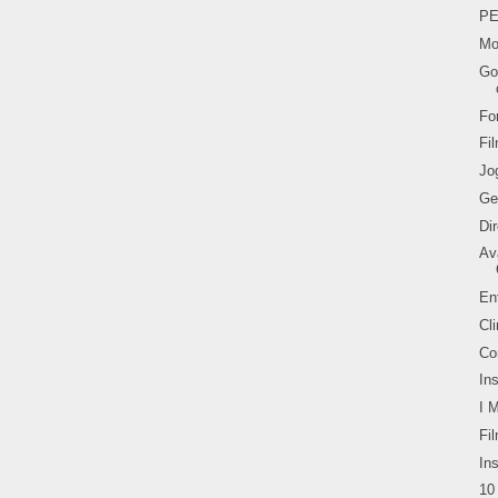
P
Mo
Go
Fo
Fi
Jo
Ge
Di
Av
En
Cl
Co
In
I 
Fi
In
10