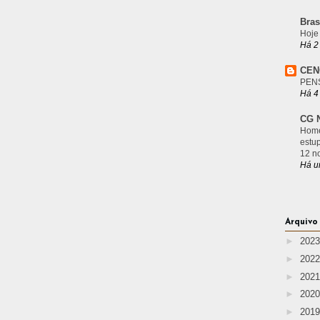
Bras
Hoje
Há 2
CEN
PEN
Há 4
CG N
Home
estu
12 n
Há u
Arquivo
►
202
►
202
►
202
►
202
►
201