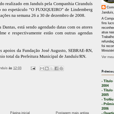
ndo realizado em Janduís pela Companhia Ciranduís
Comp
do no espetáculo “O FUXIQUEIRO” de Lindemberg
Janduís,
avações na semana 26 a 30 de dezembro de 2008.
A Compa
fins lucr
a Dantas, está sendo agendado datas com os atores
reconhec
atua nas
lme e respectivamente estão com outras agendas
Trabalh
refunda
foi reco
os apoios da Fundação José Augusto, SEBRAE-RN,
Ministér
ínio total da Prefeitura Municipal de Janduís/RN.
Ver meu 
nduís
às
12:03
Prêmios,
- Título
2004
- Título
2005
- Troféu
- Prêmi
2006
Página inicial
Postagem mais antiga
- Quarti