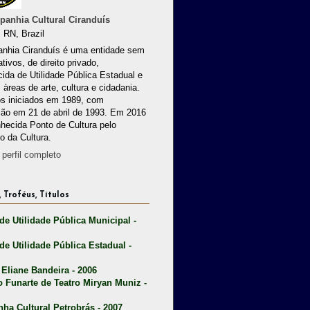
anhia Cultural Ciranduís
 RN, Brazil
nhia Ciranduís é uma entidade sem
ativos, de direito privado,
ida de Utilidade Pública Estadual e
 àreas de arte, cultura e cidadania.
os iniciados em 1989, com
ção em 21 de abril de 1993. Em 2016
nhecida Ponto de Cultura pelo
io da Cultura.
perfil completo
 Troféus, Títulos
 de Utilidade Pública Municipal -
 de Utilidade Pública Estadual -
 Eliane Bandeira - 2006
o Funarte de Teatro Miryan Muniz -
nha Cultural Petrobrás - 2007