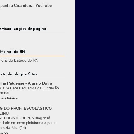
anhia Ciranduís - YouTube
e visualizações de página
Oficinal do RN
ficial do Estado do RN
ista de blogs e Sites
lha Patuense - Aluisio Dutra
cial: A Face Esquecida da Fundação
ombal
ma semana
G DO PROF. ESCOLÁSTICO
LINO
OLOGIA MODERNA Blog será
edado em nova plataforma a partir
 sexta-feira (14)
 anos