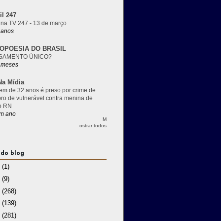
il 247
 na TV 247 - 13 de março
 anos
OPOESIA DO BRASIL
SAMENTO ÚNICO?
 meses
a Mídia
m de 32 anos é preso por crime de
pro de vulnerável contra menina de
o RN
m ano
M
ostrar todos
 do blog
3
(1)
2
(9)
1
(268)
0
(139)
9
(281)