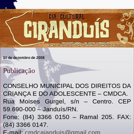
30 de dezembro de 2008
Publicação
CONSELHO MUNICIPAL DOS DIREITOS DA
CRIANÇA E DO ADOLESCENTE – CMDCA.
Rua Moises Gurgel, s/n – Centro. CEP
59.690-000 – Janduís/RN.
Fone: (84) 3366 0150 – Ramal 205. FAX:
(84) 3366 0147.
E-mail:
cmdcajanduis@gmail.com