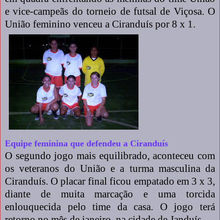
e vice-campeãs do torneio de futsal de Viçosa. O
União feminino venceu a Ciranduís por 8 x 1.
Equipe feminina que defendeu a Ciranduís
O segundo jogo mais equilibrado, aconteceu com
os veteranos do União e a turma masculina da
Ciranduís. O placar final ficou empatado em 3 x 3,
diante de muita marcação e uma torcida
enlouquecida pelo time da casa. O jogo terá
retorno no mês de janeiro, na cidade de Janduís.