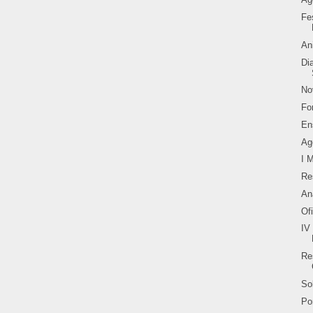
Fe
An
Di
No
Fo
En
Ag
I 
Re
An
Of
IV
Re
So
Po