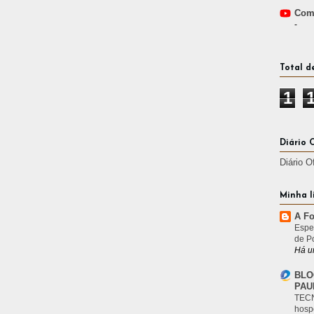
Comp
-
Total d
1
Diário 
Diário O
Minha l
A Fo
Espe
de P
Há u
BLO
PAU
TECN
hosp