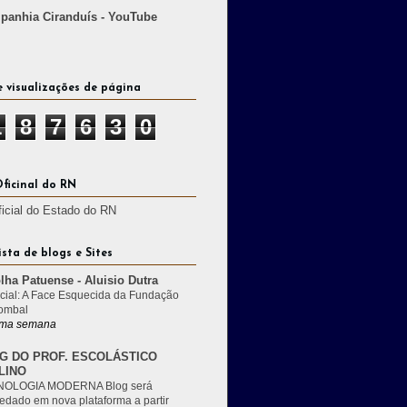
anhia Ciranduís - YouTube
e visualizações de página
1
8
7
6
3
0
Oficinal do RN
ficial do Estado do RN
ista de blogs e Sites
lha Patuense - Aluisio Dutra
cial: A Face Esquecida da Fundação
ombal
ma semana
G DO PROF. ESCOLÁSTICO
LINO
OLOGIA MODERNA Blog será
edado em nova plataforma a partir