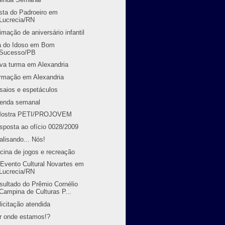
sta do Padroeiro em
Lucrecia/RN
imação de aniversário infantil
a do Idoso em Bom
Sucesso/PB
va turma em Alexandria
rmação em Alexandria
saios e espetáculos
enda semanal
Mostra PETI/PROJOVEM
sposta ao ofício 0028/2009
alisando... Nós!
icina de jogos e recreação
 Evento Cultural Novartes em
Lucrecia/RN
sultado do Prêmio Cornélio
Campina de Culturas P...
licitação atendida
r onde estamos!?