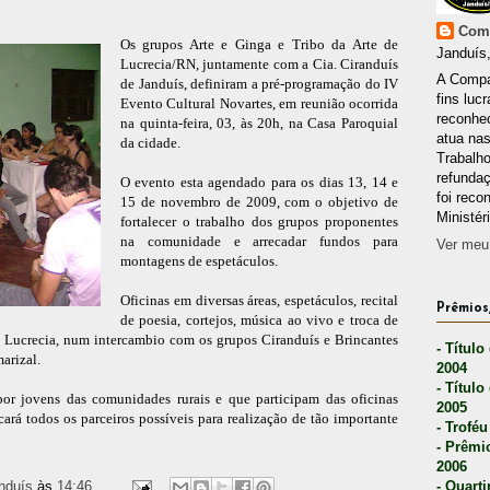
Comp
Os grupos Arte e Ginga e Tribo da Arte de
Janduís,
Lucrecia/RN, juntamente com a Cia. Ciranduís
A Compa
de Janduís, definiram a pré-programação do IV
fins lucr
Evento Cultural Novartes, em reunião ocorrida
reconhec
na quinta-feira, 03, às 20h, na Casa Paroquial
atua nas
da cidade.
Trabalh
refunda
O evento esta agendado para os dias 13, 14 e
foi reco
15 de novembro de 2009, com o objetivo de
Ministér
fortalecer o trabalho dos grupos proponentes
na comunidade e arrecadar fundos para
Ver meu 
montagens de espetáculos.
Oficinas em diversas áreas, espetáculos, recital
Prêmios,
de poesia, cortejos, música ao vivo e troca de
e Lucrecia, num intercambio com os grupos Ciranduís e Brincantes
- Título
arizal.
2004
- Título
por jovens das comunidades rurais e que participam das oficinas
2005
scará todos os parceiros possíveis para realização de tão importante
- Troféu
- Prêmi
2006
nduís
às
14:46
- Quarti