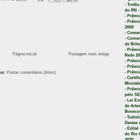
- Trofé
do RN -
- Prêmi
- Prêmi
2008
- Comen
- Comen
de Brito
- Prêmio
Página inicial
Postagem mais antiga
Rede 20
- Prêmio
- Prêmi
- Prêmi
nar:
Postar comentários (Atom)
- Certi
Ministé
- Prêmi
pelo S
- Lei E
de Arte
Bonecos
- Subsí
Dantas 
- Edita
do Rio 
2020