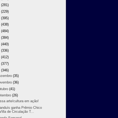
9
(281)
8
(229)
7
(395)
6
(438)
5
(484)
4
(384)
3
(440)
2
(336)
1
(412)
0
(377)
9
(346)
ezembro
(35)
ovembro
(36)
utubro
(41)
etembro
(26)
ssa arte/cultura em ação!
randuís ganha Prêmio Chico
Villa de Circulação T...
enda Semanal