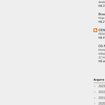
desta
Há 3
Bras
Hoje
Há 2
CEN
PEN
Há 4
CG N
Home
estu
12 n
Há u
Arquivo
►
202
►
202
►
202
►
202