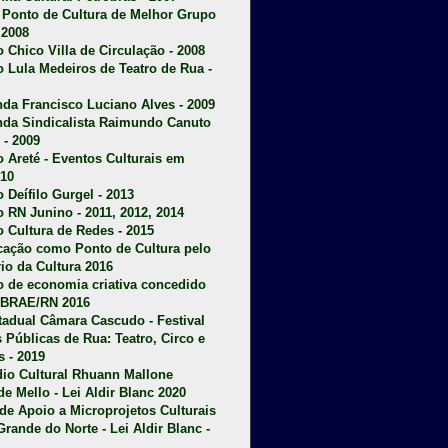
u Ponto de Cultura de Melhor Grupo
 2008
o Chico Villa de Circulação - 2008
o Lula Medeiros de Teatro de Rua -
da Francisco Luciano Alves - 2009
da Sindicalista Raimundo Canuto
 - 2009
 Areté - E
ventos Culturais em
10
 Deífilo Gurgel - 2013
o RN Junino - 2011, 2012, 2014
o Cultura de Redes - 2015
ficação como Ponto de Cultura pelo
rio da Cultura 2016
o de economia criativa concedido
EBRAE/RN 2016
stadual Câmara Cascudo - Festival
s Públicas de Rua: Teatro, Circo e
 - 2019
dio Cultural Rhuann Mallone
de Mello - Lei Aldir Blanc 2020
l de Apoio a Microprojetos Culturais
Grande do Norte - Lei Aldir Blanc -