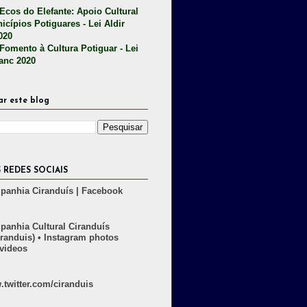
 Ecos do Elefante: Apoio Cultural
icípios Potiguares - Lei Aldir
020
 Fomento à Cultura Potiguar - Lei
lanc 2020
ar este blog
 REDES SOCIAIS
anhia Ciranduís | Facebook
anhia Cultural Ciranduís
randuis) • Instagram photos
videos
twitter.com/ciranduis