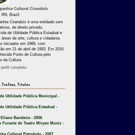
anhia Cultural Ciranduís
 RN, Brazil
nhia Ciranduís é uma entidade sem
ativos, de direito privado,
ida de Utilidade Pública Estadual e
 àreas de arte, cultura e cidadania.
os iniciados em 1989, com
ção em 21 de abril de 1993. Em 2016
nhecida Ponto de Cultura pelo
io da Cultura.
perfil completo
 Troféus, Títulos
 de Utilidade Pública Municipal -
 de Utilidade Pública Estadual -
 Eliane Bandeira - 2006
o Funarte de Teatro Miryan Muniz -
nha Cultural Petrobrás - 2007