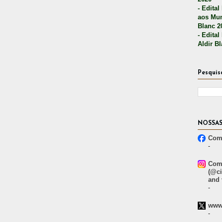
- Edital
aos Mun
Blanc 2
- Edital
Aldir B
Pesquis
NOSSAS
Comp
-
Comp
(@ci
and 
-
www.
-