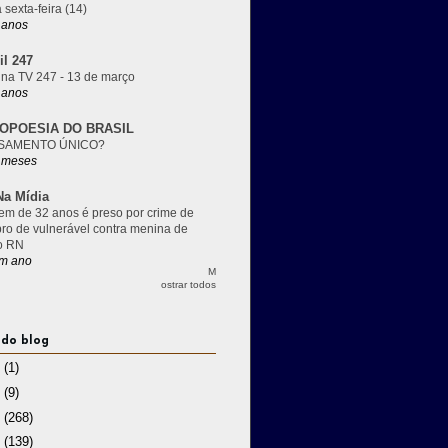
 sexta-feira (14)
 anos
il 247
 na TV 247 - 13 de março
 anos
OPOESIA DO BRASIL
SAMENTO ÚNICO?
 meses
a Mídia
m de 32 anos é preso por crime de
pro de vulnerável contra menina de
o RN
m ano
M
ostrar todos
 do blog
3
(1)
2
(9)
1
(268)
0
(139)