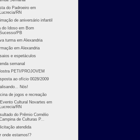
sta do Padroeiro em
Lucrecia/RN
imação de aniversário infantil
a do Idoso em Bom
Sucesso/PB
va turma em Alexandria
rmação em Alexandria
saios e espetáculos
enda semanal
Mostra PETI/PROJOVEM
sposta ao ofício 0028/2009
alisando... Nós!
icina de jogos e recreação
 Evento Cultural Novartes em
Lucrecia/RN
sultado do Prêmio Cornélio
Campina de Culturas P...
licitação atendida
r onde estamos!?