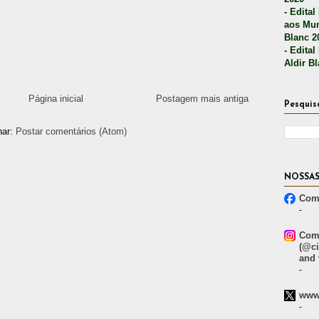
- Edital
aos Mun
Blanc 2
- Edital
Aldir B
Página inicial
Postagem mais antiga
Pesquis
nar:
Postar comentários (Atom)
NOSSAS
Comp
-
Comp
(@ci
and 
-
www.
-