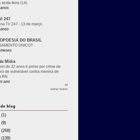
 sexta-feira (14)
 anos
il 247
 na TV 247 - 13 de março
 anos
OPOESIA DO BRASIL
SAMENTO ÚNICO?
 meses
a Mídia
m de 32 anos é preso por crime de
pro de vulnerável contra menina de
o RN
m ano
M
ostrar todos
 do blog
3
(1)
2
(9)
1
(268)
0
(139)