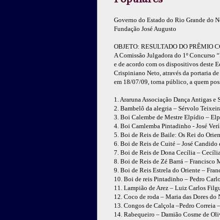
Governo do Estado do Rio Grande do N
Fundação José Augusto
OBJETO: RESULTADO DO PRÊMIO 
A Comissão Julgadora do 1º Concurso “
e de acordo com os dispositivos deste 
Crispiniano Neto, através da portaria d
em 18/07/09, torna público, a quem poss
1. Araruna Associação Dança Antigas e 
2. Bambelô da alegria – Sérvolo Teixei
3. Boi Calembe de Mestre Elpídio – Elp
4. Boi Camlemba Pintadinho - José Ver
5. Boi de Reis de Baile: Os Rei do Orie
6. Boi de Reis de Cuité – José Candido 
7. Boi de Reis de Dona Cecília – Cecíl
8. Boi de Reis de Zé Barrá – Francisco
9. Boi de Reis Estrela do Oriente – Fran
10. Boi de reis Pintadinho – Pedro Carl
11. Lampião de Arez – Luiz Carlos Filgue
12. Coco de roda – Maria das Dores do
13. Congos de Calçola –Pedro Correia –
14. Rabequeiro – Damião Cosme de Oliv