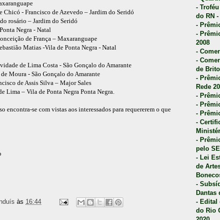
Maxaranguape
- Trofé
e Chicó - Francisco de Azevedo – Jardim do Seridó
do RN -
do rosário – Jardim do Seridó
- Prêmi
Ponta Negra - Natal
- Prêmi
conceição de França – Maxaranguape
2008
bastião Matias -Vila de Ponta Negra - Natal
- Comen
- Comen
tividade de Lima Costa - São Gonçalo do Amarante
de Brito
a de Moura - São Gonçalo do Amarante
- Prêmio
cisco de Assis Silva – Major Sales
Rede 20
 de Lima – Vila de Ponta Negra Ponta Negra.
- Prêmio
- Prêmi
so encontra-se com vistas aos interessados para requererem o que
- Prêmi
- Certi
Ministé
- Prêmi
pelo S
o
- Lei E
de Arte
Bonecos
- Subsí
Dantas 
nduís
às
16:44
- Edita
do Rio 
2020