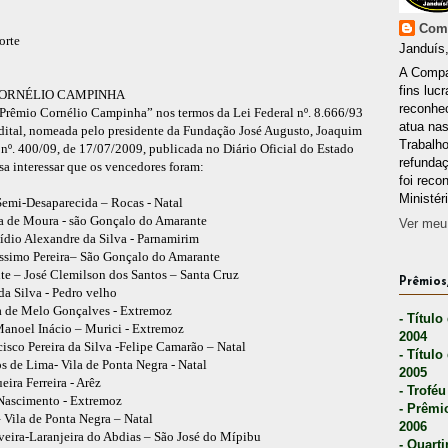
Comp
orte
Janduís,
A Compa
fins lucr
CORNÉLIO CAMPINHA
reconhec
Prêmio Cornélio Campinha” nos termos da Lei Federal nº. 8.666/93
atua nas
Edital, nomeada pelo presidente da Fundação José Augusto, Joaquim
Trabalh
e nº. 400/09, de 17/07/2009, publicada no Diário Oficial do Estado
refunda
a interessar que os vencedores foram:
foi reco
Ministér
Semi-Desaparecida – Rocas - Natal
ra de Moura - são Gonçalo do Amarante
Ver meu 
ídio Alexandre da Silva - Parnamirim
íssimo Pereira– São Gonçalo do Amarante
nte – José Clemilson dos Santos – Santa Cruz
Prêmios,
da Silva - Pedro velho
ia de Melo Gonçalves - Extremoz
- Título
 Manoel Inácio – Murici - Extremoz
2004
cisco Pereira da Silva -Felipe Camarão – Natal
- Título
os de Lima- Vila de Ponta Negra - Natal
2005
ira Ferreira - Arêz
- Troféu
 Nascimento - Extremoz
- Prêmi
 Vila de Ponta Negra – Natal
2006
eira-Laranjeira do Abdias – São José do Mípibu
- Quarti