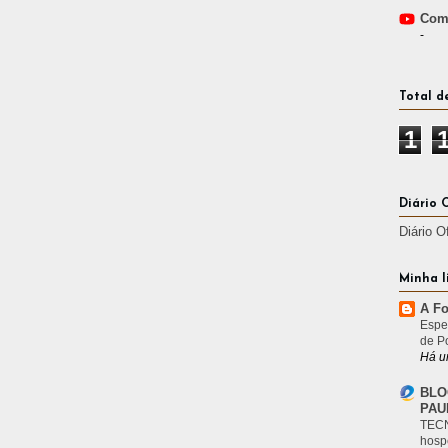
Comp
-
Total d
1
Diário 
Diário O
Minha l
A Fo
Espe
de P
Há u
BLO
PAU
TECN
hosp