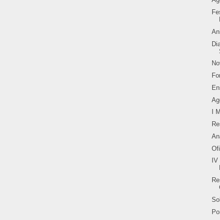
Fe
An
Di
No
Fo
En
Ag
I 
Re
An
Of
IV
Re
So
Po