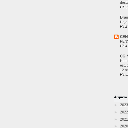
desta
Há 3
Bras
Hoje
Há 2
CEN
PEN
Há 4
CG N
Home
estu
12 n
Há u
Arquivo
►
202
►
202
►
202
►
202