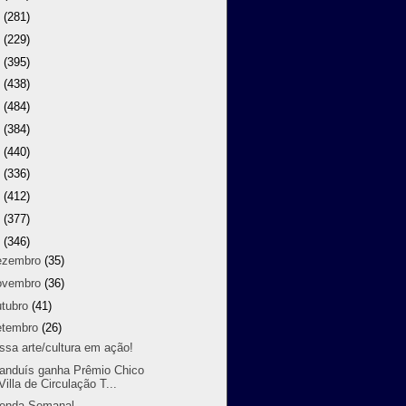
9
(281)
8
(229)
7
(395)
6
(438)
5
(484)
4
(384)
3
(440)
2
(336)
1
(412)
0
(377)
9
(346)
ezembro
(35)
ovembro
(36)
utubro
(41)
etembro
(26)
ssa arte/cultura em ação!
randuís ganha Prêmio Chico
Villa de Circulação T...
enda Semanal