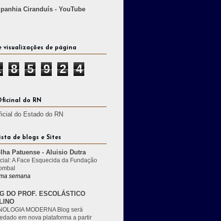
anhia Ciranduís - YouTube
e visualizações de página
1
8
5
9
2
4
Oficinal do RN
ficial do Estado do RN
ista de blogs e Sites
lha Patuense - Aluisio Dutra
cial: A Face Esquecida da Fundação
ombal
ma semana
G DO PROF. ESCOLÁSTICO
LINO
OLOGIA MODERNA Blog será
edado em nova plataforma a partir