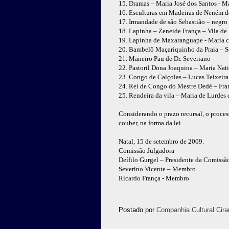
15. Dramas – Maria José dos Santos - 
16. Esculturas em Madeiras de Neném d
17. Irmandade de são Sebastião – negro 
18. Lapinha – Zeneide França – Vila de 
19. Lapinha de Maxaranguape - Maria 
20. Bambelô Maçariquinho da Praia – Se
21. Maneiro Pau de Dr. Severiano -
22. Pastoril Dona Joaquina – Maria Na
23. Congo de Calçolas – Lucas Teixeir
24. Rei de Congo do Mestre Dedé – Fran
25. Rendeira da vila – Maria de Lurdes
Considerando o prazo recursal, o proces
couber, na forma da lei.
Natal, 15 de setembro de 2009.
Comissão Julgadora
Deífilo Gurgel – Presidente da Comissã
Severino Vicente – Membro
Ricardo França - Membro
Postado por
Companhia Cultural Cira