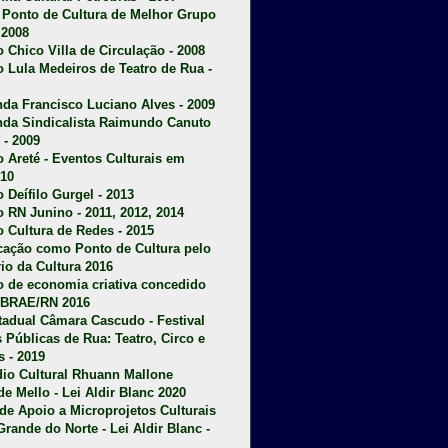
u Ponto de Cultura de Melhor Grupo
 2008
o Chico Villa de Circulação - 2008
o Lula Medeiros de Teatro de Rua -
da Francisco Luciano Alves - 2009
da Sindicalista Raimundo Canuto
 - 2009
 Areté - E
ventos Culturais em
10
 Deífilo Gurgel - 2013
o RN Junino - 2011, 2012, 2014
o Cultura de Redes - 2015
ficação como Ponto de Cultura pelo
rio da Cultura 2016
o de economia criativa concedido
EBRAE/RN 2016
stadual Câmara Cascudo - Festival
s Públicas de Rua: Teatro, Circo e
 - 2019
dio Cultural Rhuann Mallone
de Mello - Lei Aldir Blanc 2020
l de Apoio a Microprojetos Culturais
Grande do Norte - Lei Aldir Blanc -