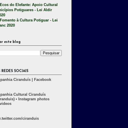
 Ecos do Elefante: Apoio Cultural
icípios Potiguares - Lei Aldir
020
 Fomento à Cultura Potiguar - Lei
lanc 2020
ar este blog
 REDES SOCIAIS
anhia Ciranduís | Facebook
anhia Cultural Ciranduís
randuis) • Instagram photos
videos
twitter.com/ciranduis