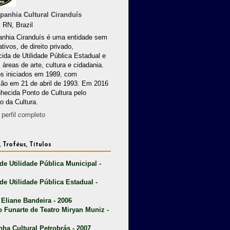
anhia Cultural Ciranduís
 RN, Brazil
nhia Ciranduís é uma entidade sem
ativos, de direito privado,
ida de Utilidade Pública Estadual e
 àreas de arte, cultura e cidadania.
os iniciados em 1989, com
ção em 21 de abril de 1993. Em 2016
nhecida Ponto de Cultura pelo
io da Cultura.
perfil completo
 Troféus, Títulos
 de Utilidade Pública Municipal -
 de Utilidade Pública Estadual -
 Eliane Bandeira - 2006
o Funarte de Teatro Miryan Muniz -
nha Cultural Petrobrás - 2007