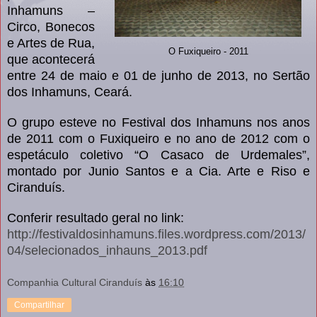
Inhamuns –
Circo, Bonecos
e Artes de Rua,
O Fuxiqueiro - 2011
que acontecerá
entre 24 de maio e 01 de junho de 2013, no Sertão
dos Inhamuns, Ceará.
O grupo esteve no Festival dos Inhamuns nos anos
de 201
1
com o Fuxiqueiro e no ano de 201
2
com o
espetáculo coletivo “O Casaco de Urdemales”,
montado por Junio Santos e a Cia. Arte e Riso e
Ciranduís.
Conferir resultado geral no link:
http://festivaldosinhamuns.files.wordpress.com/2013/
04/selecionados_inhauns_2013.pdf
Companhia Cultural Ciranduís
às
16:10
Compartilhar