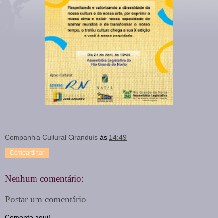
Companhia Cultural Ciranduís
às
14:49
Compartilhar
Nenhum comentário:
Postar um comentário
Comente aqui!