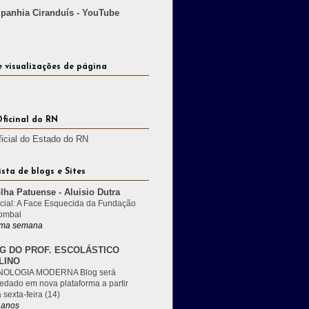
anhia Ciranduís - YouTube
e visualizações de página
Oficinal do RN
ficial do Estado do RN
ista de blogs e Sites
lha Patuense - Aluisio Dutra
cial: A Face Esquecida da Fundação
ombal
ma semana
G DO PROF. ESCOLÁSTICO
LINO
OLOGIA MODERNA Blog será
edado em nova plataforma a partir
 sexta-feira (14)
 anos