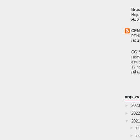
Bras
Hoje
Há 2
CEN
PEN
Há 4
CG N
Home
estu
12 n
Há u
Arquivo
►
202
►
202
▼
202
►
d
►
n