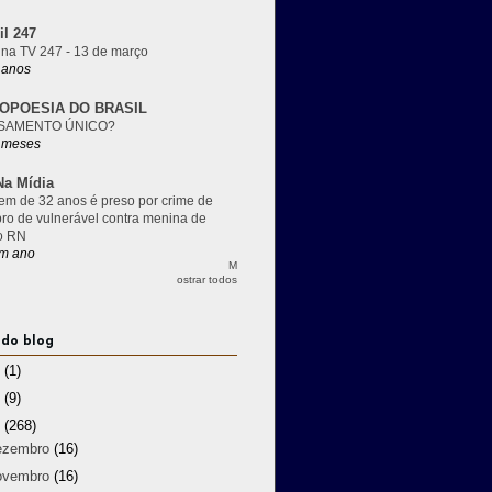
il 247
 na TV 247 - 13 de março
 anos
OPOESIA DO BRASIL
SAMENTO ÚNICO?
 meses
a Mídia
m de 32 anos é preso por crime de
pro de vulnerável contra menina de
o RN
m ano
M
ostrar todos
 do blog
3
(1)
2
(9)
1
(268)
ezembro
(16)
ovembro
(16)