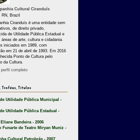
anhia Cultural Ciranduís
 RN, Brazil
nhia Ciranduís é uma entidade sem
ativos, de direito privado,
ida de Utilidade Pública Estadual e
 àreas de arte, cultura e cidadania.
os iniciados em 1989, com
ção em 21 de abril de 1993. Em 2016
nhecida Ponto de Cultura pelo
io da Cultura.
perfil completo
 Troféus, Títulos
 de Utilidade Pública Municipal -
 de Utilidade Pública Estadual -
 Eliane Bandeira - 2006
o Funarte de Teatro Miryan Muniz -
nha Cultural Petrobrás - 2007