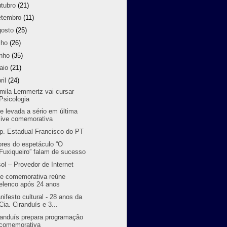
utubro
(21)
etembro
(11)
gosto
(25)
lho
(26)
unho
(35)
aio
(21)
ril
(24)
mila Lemmertz vai cursar
Psicologia
te levada a sério em última
live comemorativa
p. Estadual Francisco do PT
ores do espetáculo “O
Fuxiqueiro” falam de sucesso
sol – Provedor de Internet
ve comemorativa reúne
elenco após 24 anos
nifesto cultural - 28 anos da
Cia. Ciranduís e 3...
randuís prepara programação
comemorativa