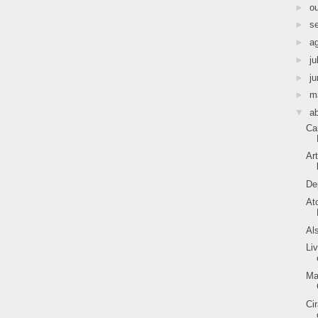
►
o
►
s
►
a
►
ju
►
j
►
m
▼
ab
Ca
Ar
De
At
Al
Li
Ma
Ci