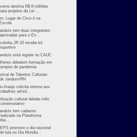
verno destina R$ 8 milhões
para projetos da Lei ...
vro: Lugar de Circo é na
Escola
randuís tem duas integrantes
aprovadas para o En...
colinha JR 10 recebe kit
esportivo
randuís está regular no CAUC
lheres debatem formação em
tempos de pandemia
stival de Talentos Culturais
de Janduís/RN
io Araújo solicita retorno aos
trabalhos artísti...
stituição cultural debate mês
comemorativo
randuís tem cadastro
realizado na Plataforma
Mai...
EPS promove o dia nacional
de luta no Dia Mundia...