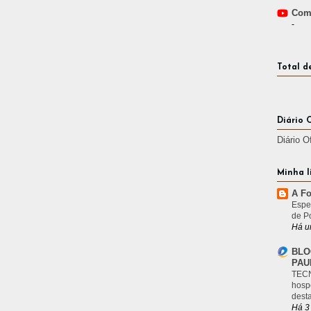
Comp
-
Total d
Diário 
Diário O
Minha l
A Fo
Espe
de P
Há u
BLO
PAU
TECN
hosp
desta
Há 3