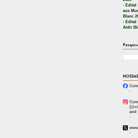
- Edital
aos Mun
Blanc 2
- Edital
Aldir B
Pesquis
NOSSAS
Comp
-
Comp
(@ci
and 
-
www.
-