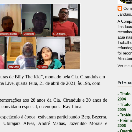
Comp
Janduís,
A Compa
fins lucr
reconhec
atua nas
Trabalh
refunda
foi reco
Ministér
Ver meu 
uras de Billy The Kid”, montado pela Cia. Ciranduís em
a Live, quarta-feira, 21 de abril de 2021, às 19h, com
Prêmios,
- Título
2004
memorações aos 28 anos da Cia. Ciranduís e 30 anos de
- Título
convidado especial, o cenopoeta Ray Lima.
2005
- Troféu
espetáculo à época, estivaram participando Berg Bezerra,
- Prêmi
, Ubirajara Alves, André Matias, Jozenildo Morais e
2006
- Quarti