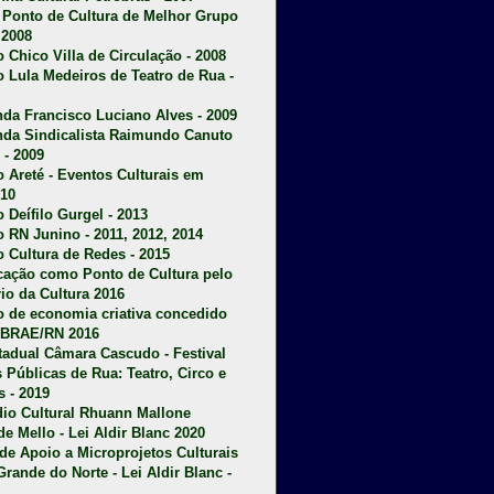
u Ponto de Cultura de Melhor Grupo
 2008
o Chico Villa de Circulação - 2008
o Lula Medeiros de Teatro de Rua -
da Francisco Luciano Alves - 2009
da Sindicalista Raimundo Canuto
 - 2009
 Areté - E
ventos Culturais em
10
 Deífilo Gurgel - 2013
o RN Junino - 2011, 2012, 2014
o Cultura de Redes - 2015
ficação como Ponto de Cultura pelo
rio da Cultura 2016
o de economia criativa concedido
EBRAE/RN 2016
stadual Câmara Cascudo - Festival
s Públicas de Rua: Teatro, Circo e
 - 2019
dio Cultural Rhuann Mallone
de Mello - Lei Aldir Blanc 2020
l de Apoio a Microprojetos Culturais
Grande do Norte - Lei Aldir Blanc -