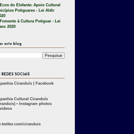
 Ecos do Elefante: Apoio Cultural
icípios Potiguares - Lei Aldir
020
 Fomento à Cultura Potiguar - Lei
lanc 2020
ar este blog
 REDES SOCIAIS
anhia Ciranduís | Facebook
anhia Cultural Ciranduís
randuis) • Instagram photos
videos
twitter.com/ciranduis