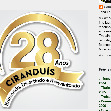
Comp
Janduís,
A Compa
fins lucr
reconhec
atua nas
Trabalh
refunda
foi reco
Ministér
Ver meu 
Prêmios,
- Título
2004
- Título
2005
- Troféu
- Prêmi
2006
- Quarti