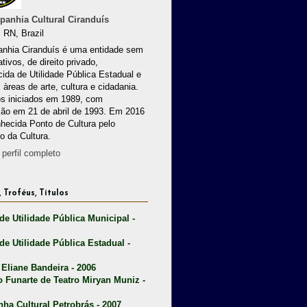
anhia Cultural Ciranduís
 RN, Brazil
nhia Ciranduís é uma entidade sem
ativos, de direito privado,
ida de Utilidade Pública Estadual e
 àreas de arte, cultura e cidadania.
os iniciados em 1989, com
ção em 21 de abril de 1993. Em 2016
nhecida Ponto de Cultura pelo
io da Cultura.
perfil completo
 Troféus, Títulos
 de Utilidade Pública Municipal -
 de Utilidade Pública Estadual -
 Eliane Bandeira - 2006
o Funarte de Teatro Miryan Muniz -
nha Cultural Petrobrás - 2007