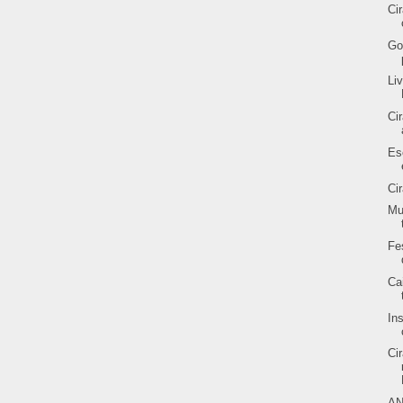
Ci
Go
Li
Ci
Es
Ci
Mu
Fe
Ca
In
Ci
AN