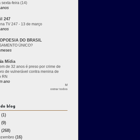
 sexta-feira (14)
 anos
il 247
 na TV 247 - 13 de março
 anos
OPOESIA DO BRASIL
SAMENTO ÚNICO?
 meses
a Mídia
m de 32 anos é preso por crime de
pro de vulnerável contra menina de
o RN
m ano
M
ostrar todos
 do blog
3
(1)
2
(9)
1
(268)
ezembro
(16)