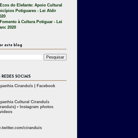
 Ecos do Elefante: Apoio Cultural
icípios Potiguares - Lei Aldir
020
 Fomento à Cultura Potiguar - Lei
lanc 2020
ar este blog
 REDES SOCIAIS
anhia Ciranduís | Facebook
anhia Cultural Ciranduís
randuis) • Instagram photos
videos
twitter.com/ciranduis