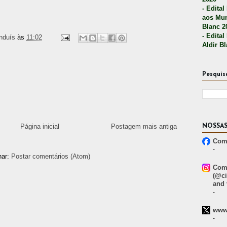
- Edital
aos Mun
Blanc 2
- Edital
nduís
às
11:02
Aldir B
Pesquis
Página inicial
Postagem mais antiga
NOSSAS
Comp
-
nar:
Postar comentários (Atom)
Comp
(@ci
and 
-
www.
-