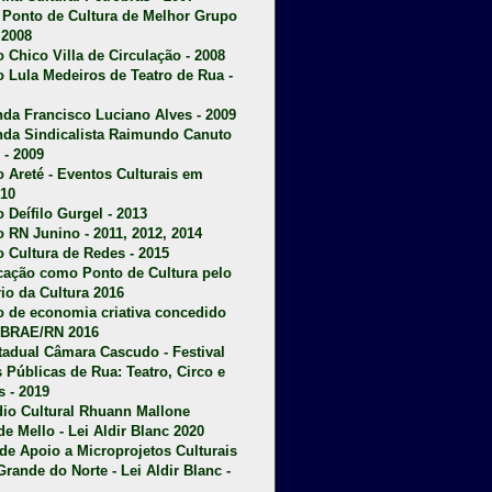
u Ponto de Cultura de Melhor Grupo
 2008
o Chico Villa de Circulação - 2008
o Lula Medeiros de Teatro de Rua -
da Francisco Luciano Alves - 2009
da Sindicalista Raimundo Canuto
 - 2009
 Areté - E
ventos Culturais em
10
 Deífilo Gurgel - 2013
o RN Junino - 2011, 2012, 2014
o Cultura de Redes - 2015
ficação como Ponto de Cultura pelo
rio da Cultura 2016
o de economia criativa concedido
EBRAE/RN 2016
stadual Câmara Cascudo - Festival
s Públicas de Rua: Teatro, Circo e
 - 2019
dio Cultural Rhuann Mallone
de Mello - Lei Aldir Blanc 2020
l de Apoio a Microprojetos Culturais
Grande do Norte - Lei Aldir Blanc -