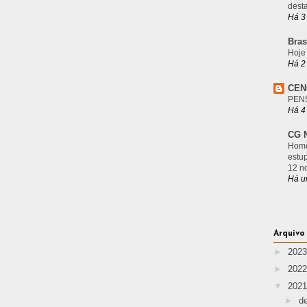
desta
Há 3
Bras
Hoje
Há 2
CEN
PEN
Há 4
CG N
Home
estu
12 n
Há u
Arquivo
►
202
►
202
▼
202
►
d