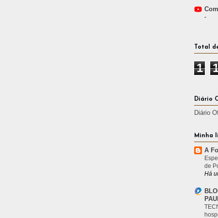
Comp
-
Total d
1
Diário 
Diário O
Minha l
A Fo
Espe
de P
Há u
BLO
PAU
TECN
hosp