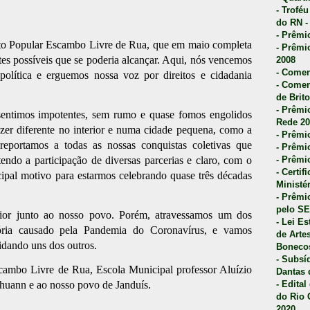
- Trofé
do RN -
- Prêmi
to Popular Escambo Livre de Rua, que em maio completa
- Prêmi
ites possíveis que se poderia alcançar. Aqui, nós vencemos
2008
- Comen
política e erguemos nossa voz por direitos e cidadania
- Comen
de Brito
- Prêmio
sentimos impotentes, sem rumo e quase fomos engolidos
Rede 20
 fazer diferente no interior e numa cidade pequena, como a
- Prêmio
reportamos a todas as nossas conquistas coletivas que
- Prêmi
endo a participação de diversas parcerias e claro, com o
- Prêmi
- Certi
ipal motivo para estarmos celebrando quase três décadas
Ministé
- Prêmi
pelo S
ior junto ao nosso povo. Porém, atravessamos um dos
- Lei E
ória causado pela Pandemia do Coronavírus, e vamos
de Arte
uidando uns dos outros.
Bonecos
- Subsí
ambo Livre de Rua, Escola Municipal professor Aluízio
Dantas 
huann e ao nosso povo de Janduís.
- Edita
do Rio 
2020