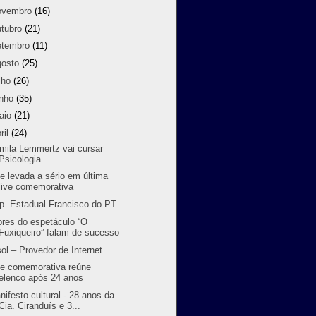
ovembro
(16)
utubro
(21)
etembro
(11)
gosto
(25)
lho
(26)
unho
(35)
aio
(21)
ril
(24)
mila Lemmertz vai cursar
Psicologia
te levada a sério em última
live comemorativa
p. Estadual Francisco do PT
ores do espetáculo “O
Fuxiqueiro” falam de sucesso
sol – Provedor de Internet
ve comemorativa reúne
elenco após 24 anos
nifesto cultural - 28 anos da
Cia. Ciranduís e 3...