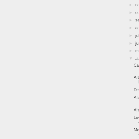
►
n
►
o
►
s
►
a
►
ju
►
j
►
m
▼
ab
Ca
Ar
De
At
Al
Li
Ma