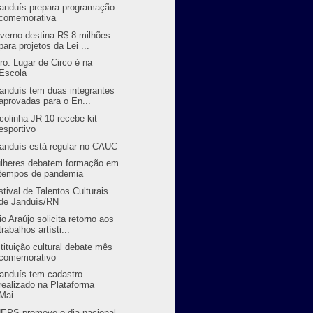
randuís prepara programação
comemorativa
verno destina R$ 8 milhões
para projetos da Lei ...
vro: Lugar de Circo é na
Escola
randuís tem duas integrantes
aprovadas para o En...
colinha JR 10 recebe kit
esportivo
randuís está regular no CAUC
lheres debatem formação em
tempos de pandemia
stival de Talentos Culturais
de Janduís/RN
io Araújo solicita retorno aos
trabalhos artísti...
stituição cultural debate mês
comemorativo
randuís tem cadastro
realizado na Plataforma
Mai...
EPS promove o dia nacional