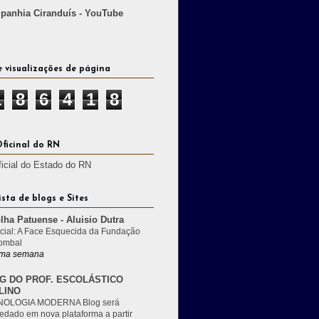
anhia Ciranduís - YouTube
e visualizações de página
1
8
6
4
1
8
Oficinal do RN
ficial do Estado do RN
ista de blogs e Sites
lha Patuense - Aluisio Dutra
cial: A Face Esquecida da Fundação
ombal
ma semana
G DO PROF. ESCOLÁSTICO
LINO
OLOGIA MODERNA Blog será
edado em nova plataforma a partir