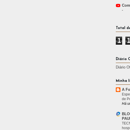
Comp
-
Total d
1
Diário 
Diário O
Minha l
A Fo
Espe
de P
Há u
BLO
PAU
TECN
hosp