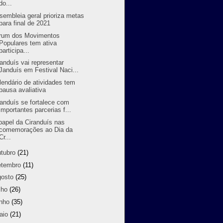
do...
sembleia geral prioriza metas
para final de 2021
rum dos Movimentos
Populares tem ativa
participa...
randuís vai representar
Janduís em Festival Naci...
lendário de atividades tem
pausa avaliativa
randuís se fortalece com
importantes parcerias f...
papel da Ciranduís nas
comemorações ao Dia da
Cr...
utubro
(21)
etembro
(11)
gosto
(25)
lho
(26)
unho
(35)
aio
(21)