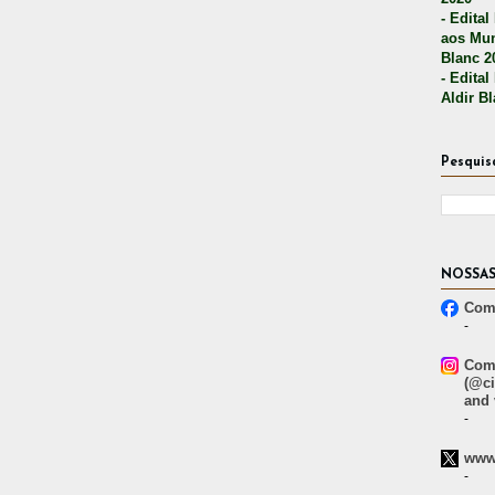
- Edital
aos Mun
Blanc 2
- Edital
Aldir B
Pesquis
NOSSAS
Comp
-
Comp
(@ci
and 
-
www.
-