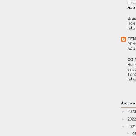
desta
Há 3
Bras
Hoje
Há 2
CEN
PEN
Há 4
CG N
Home
estu
12 n
Há u
Arquivo
►
202
►
202
▼
202
►
d