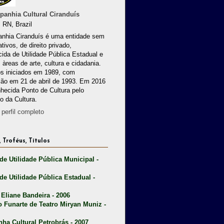
anhia Cultural Ciranduís
 RN, Brazil
nhia Ciranduís é uma entidade sem
ativos, de direito privado,
ida de Utilidade Pública Estadual e
 àreas de arte, cultura e cidadania.
os iniciados em 1989, com
ção em 21 de abril de 1993. Em 2016
nhecida Ponto de Cultura pelo
io da Cultura.
perfil completo
 Troféus, Títulos
 de Utilidade Pública Municipal -
 de Utilidade Pública Estadual -
 Eliane Bandeira - 2006
o Funarte de Teatro Miryan Muniz -
nha Cultural Petrobrás - 2007