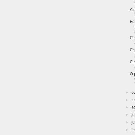
As
Fó
Ci
Ca
Ci
O 
►
o
►
s
►
a
►
ju
►
j
►
m