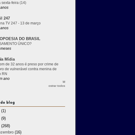
 sexta-feira (14)
 anos
il 247
 na TV 247 - 13 de março
 anos
OPOESIA DO BRASIL
SAMENTO ÚNICO?
 meses
a Mídia
m de 32 anos é preso por crime de
pro de vulnerável contra menina de
o RN
m ano
M
ostrar todos
 do blog
3
(1)
2
(9)
1
(268)
ezembro
(16)