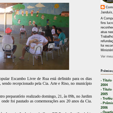
Comp
Janduís,
A Compa
fins lucr
reconhec
atua nas
Trabalh
refunda
foi reco
Ministér
Ver meu 
Prêmios,
pular Escambo Livre de Rua está definido para os dias
- Título
 sendo recepcionado pela Cia. Arte e Riso, no município
2004
- Título
2005
tro preparatório realizado domingo, 21, às 09h, no Jardim
- Troféu
, onde foi pautado as comemorações aos 20 anos da Cia.
- Prêmi
2006
- Quarti