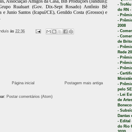
ís, Associação Amigos da Casa, BB Produções (Janduís);
- Trofé
 Grupo Rualuart (Gov. Dix-Sept Rosado) Antônio Bê
do RN -
 e Junio Santos (Icapuí/CE), Genildo Costa (Grossos) e
- Prêmi
.
- Prêmi
2008
- Comen
nduís
às
22:36
- Comen
de Brito
- Prêmio
Rede 20
- Prêmio
- Prêmi
- Prêmi
- Certi
Ministé
Página inicial
Postagem mais antiga
- Prêmi
pelo S
- Lei E
nar:
Postar comentários (Atom)
de Arte
Bonecos
- Subsí
Dantas 
- Edita
do Rio 
2020