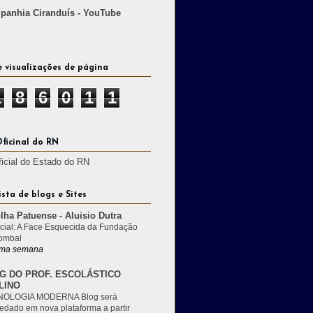
anhia Ciranduís - YouTube
e visualizações de página
1
8
6
0
1
1
Oficinal do RN
ficial do Estado do RN
ista de blogs e Sites
lha Patuense - Aluisio Dutra
cial: A Face Esquecida da Fundação
ombal
ma semana
G DO PROF. ESCOLÁSTICO
LINO
OLOGIA MODERNA Blog será
edado em nova plataforma a partir