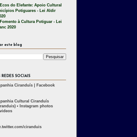
 Ecos do Elefante: Apoio Cultural
icípios Potiguares - Lei Aldir
020
 Fomento à Cultura Potiguar - Lei
lanc 2020
ar este blog
 REDES SOCIAIS
anhia Ciranduís | Facebook
anhia Cultural Ciranduís
randuis) • Instagram photos
videos
twitter.com/ciranduis