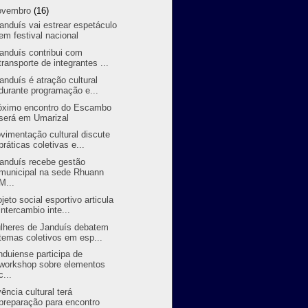
ovembro
(16)
randuís vai estrear espetáculo
em festival nacional
randuís contribui com
transporte de integrantes ...
randuís é atração cultural
durante programação e...
óximo encontro do Escambo
será em Umarizal
vimentação cultural discute
práticas coletivas e...
randuís recebe gestão
municipal na sede Rhuann
M...
ojeto social esportivo articula
intercambio inte...
lheres de Janduís debatem
temas coletivos em esp...
nduiense participa de
workshop sobre elementos
c...
vência cultural terá
preparação para encontro