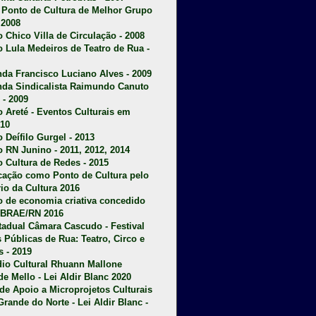
u Ponto de Cultura de Melhor Grupo
 2008
o Chico Villa de Circulação - 2008
o Lula Medeiros de Teatro de Rua -
da Francisco Luciano Alves - 2009
da Sindicalista Raimundo Canuto
 - 2009
 Areté - E
ventos Culturais em
10
 Deífilo Gurgel - 2013
o RN Junino - 2011, 2012, 2014
o Cultura de Redes - 2015
ficação como Ponto de Cultura pelo
rio da Cultura 2016
o de economia criativa concedido
EBRAE/RN 2016
stadual Câmara Cascudo - Festival
s Públicas de Rua: Teatro, Circo e
 - 2019
dio Cultural Rhuann Mallone
de Mello - Lei Aldir Blanc 2020
l de Apoio a Microprojetos Culturais
Grande do Norte - Lei Aldir Blanc -