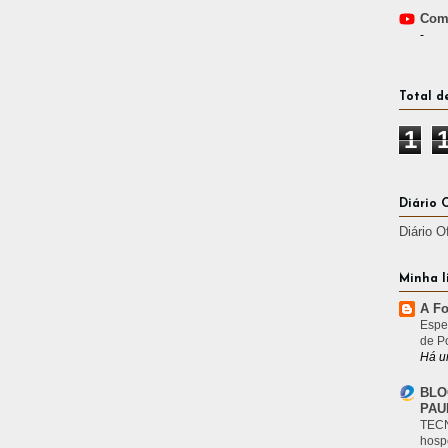
Comp
-
Total d
1
Diário 
Diário O
Minha l
A Fo
Espe
de P
Há u
BLO
PAU
TECN
hosp