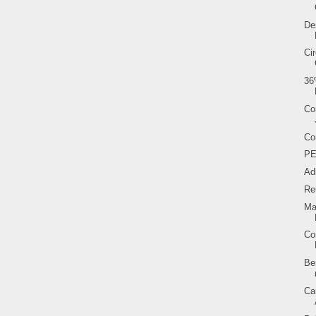
De
Ci
36
Co
Co
PE
Ad
Re
Ma
Co
Be
Ca