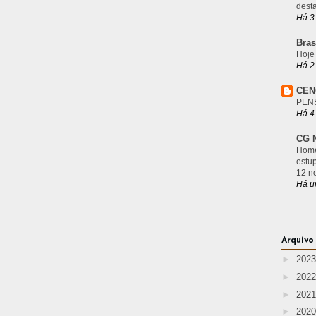
desta
Há 3
Bras
Hoje
Há 2
CEN
PEN
Há 4
CG N
Home
estu
12 n
Há u
Arquivo
►
202
►
202
►
202
►
202