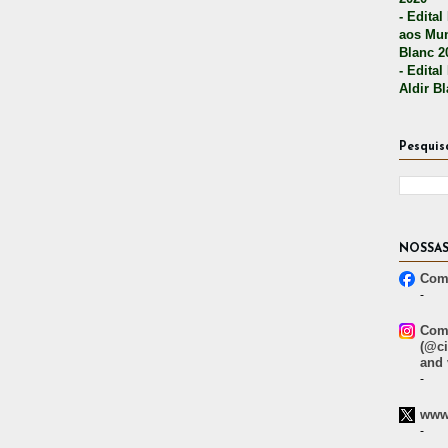
- Edital
aos Mun
Blanc 2
- Edital
Aldir B
Pesquis
NOSSAS
Comp
-
Comp
(@ci
and 
-
www.
-