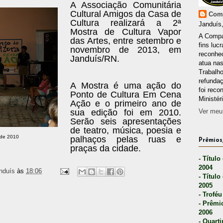
A Associação Comunitária
Cultural Amigos da Casa de
Comp
Cultura realizará a 2ª
Janduís,
Mostra de Cultura Vapor
A Compa
das Artes, entre setembro e
fins lucr
novembro de 2013, em
reconhec
Janduís/RN.
atua nas
Trabalh
refunda
A Mostra é uma ação do
foi reco
Ponto de Cultura Em Cena
Ministér
Ação e o primeiro ano de
sua edição foi em 2010.
Ver meu 
Serão seis apresentações
de teatro, música, poesia e
 de 2010
palhaços pelas ruas e
Prêmios,
praças da cidade.
- Título
2004
nduís
às
18:06
- Título
2005
- Troféu
- Prêmi
2006
- Quarti