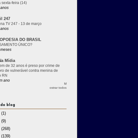
 sexta-feira (14)
 anos
il 247
 na TV 247 - 13 de março
 anos
OPOESIA DO BRASIL
SAMENTO ÚNICO?
 meses
a Mídia
m de 32 anos é preso por crime de
pro de vulnerável contra menina de
o RN
m ano
M
ostrar todos
 do blog
3
(1)
2
(9)
1
(268)
0
(139)