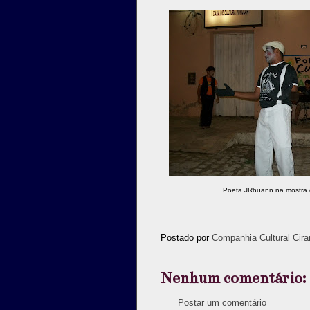
Poeta JRhuann na mostra
Postado por
Companhia Cultural Cira
Nenhum comentário:
Postar um comentário