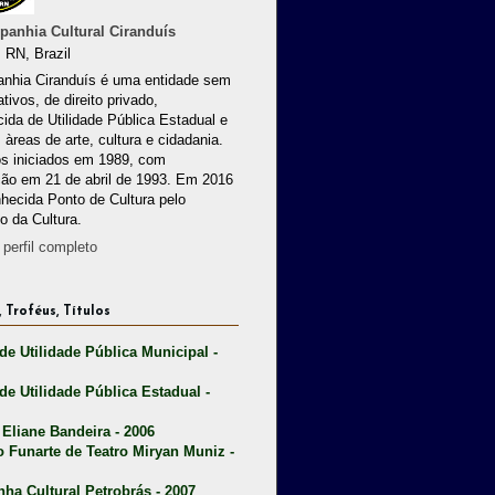
anhia Cultural Ciranduís
 RN, Brazil
nhia Ciranduís é uma entidade sem
ativos, de direito privado,
ida de Utilidade Pública Estadual e
 àreas de arte, cultura e cidadania.
os iniciados em 1989, com
ção em 21 de abril de 1993. Em 2016
nhecida Ponto de Cultura pelo
io da Cultura.
perfil completo
 Troféus, Títulos
 de Utilidade Pública Municipal -
 de Utilidade Pública Estadual -
 Eliane Bandeira - 2006
o Funarte de Teatro Miryan Muniz -
nha Cultural Petrobrás - 2007