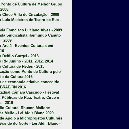
u Ponto de Cultura de Melhor Grupo
 2008
o Chico Villa de Circulação - 2008
o Lula Medeiros de Teatro de Rua -
da Francisco Luciano Alves - 2009
da Sindicalista Raimundo Canuto
 - 2009
 Areté - E
ventos Culturais em
10
 Deífilo Gurgel - 2013
o RN Junino - 2011, 2012, 2014
o Cultura de Redes - 2015
ficação como Ponto de Cultura pelo
rio da Cultura 2016
o de economia criativa concedido
EBRAE/RN 2016
stadual Câmara Cascudo - Festival
s Públicas de Rua: Teatro, Circo e
 - 2019
dio Cultural Rhuann Mallone
de Mello - Lei Aldir Blanc 2020
l de Apoio a Microprojetos Culturais
Grande do Norte - Lei Aldir Blanc -