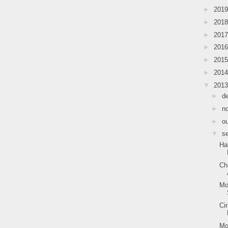
►
201
►
201
►
201
►
201
►
201
►
201
▼
201
►
d
►
n
►
o
▼
s
Ha
Ch
Mo
Ci
Mo