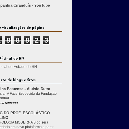
anhia Ciranduís - YouTube
e visualizações de página
1
8
8
8
2
3
Oficinal do RN
ficial do Estado do RN
ista de blogs e Sites
lha Patuense - Aluisio Dutra
cial: A Face Esquecida da Fundação
ombal
ma semana
G DO PROF. ESCOLÁSTICO
LINO
OLOGIA MODERNA Blog será
edado em nova plataforma a partir