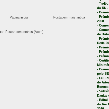
- Trofé
do RN -
- Prêmi
- Prêmi
Página inicial
Postagem mais antiga
2008
- Comen
- Comen
nar:
Postar comentários (Atom)
de Brito
- Prêmio
Rede 20
- Prêmio
- Prêmi
- Prêmi
- Certi
Ministé
- Prêmi
pelo S
- Lei E
de Arte
Bonecos
- Subsí
Dantas 
- Edita
do Rio 
2020