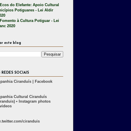
 Ecos do Elefante: Apoio Cultural
icípios Potiguares - Lei Aldir
020
 Fomento à Cultura Potiguar - Lei
lanc 2020
ar este blog
 REDES SOCIAIS
anhia Ciranduís | Facebook
anhia Cultural Ciranduís
randuis) • Instagram photos
videos
twitter.com/ciranduis