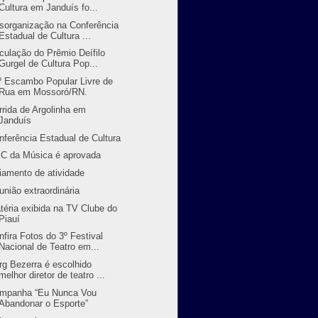
Cultura em Janduís fo...
sorganização na Conferência
Estadual de Cultura ...
rculação do Prêmio Deífilo
Gurgel de Cultura Pop...
º Escambo Popular Livre de
Rua em Mossoró/RN.
rrida de Argolinha em
Janduís
nferência Estadual de Cultura
C da Música é aprovada
iamento de atividade
união extraordinária
téria exibida na TV Clube do
Piauí
nfira Fotos do 3º Festival
Nacional de Teatro em...
rg Bezerra é escolhido
melhor diretor de teatro ...
mpanha “Eu Nunca Vou
Abandonar o Esporte”