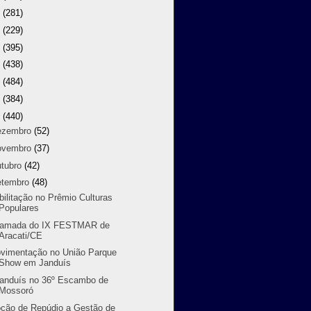
9
(281)
8
(229)
7
(395)
6
(438)
5
(484)
4
(384)
3
(440)
ezembro
(52)
ovembro
(37)
utubro
(42)
etembro
(48)
bilitação no Prêmio Culturas
Populares
amada do IX FESTMAR de
Aracati/CE
vimentação no União Parque
Show em Janduís
randuís no 36º Escambo de
Mossoró
ção de Repúdio a Gestão de