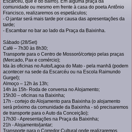
Escarcéu, que é do bairro). Em alguma praça da
comunidade ou mesmo em frente à casa do poeta Antônio
Francisco, realizaremos os espetáculos;
- O jantar será mais tarde por causa das apresentações da
tarde;
- Escambar no bar ao lado da Praça da Baixinha.
Sábado (28/Set)
Café – 7h30 às 8h30;
Transporte para o Centro de Mossoró/cortejo pelas praças
(Mercado, Pax e comércio);
Ida às oficinas no Auto/Lagoa do Mato - pela manhã (podem
acontecer na sede da Escarcéu ou na Escola Raimundo
Gurgel);
Almoço – 12h às 13h;
14h às 15h- Roda de conversa no Alojamento;
15h30 – oficinas na Baixinha;
17h - cortejo do Alojamento para Baixinha (o alojamento
será próximo da comunidade da Baixinha - só precisaremos
de transporte para o Auto da Conceição);
17h30 - Apresentações na Praça da Baixinha;
21h - Alojamento/jantar;
Transporte para o Corredor Cultural onde realizaremos