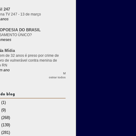
il 247
 na TV 247 - 13 de março
 anos
OPOESIA DO BRASIL
SAMENTO ÚNICO?
 meses
a Mídia
m de 32 anos é preso por crime de
pro de vulnerável contra menina de
o RN
m ano
M
ostrar todos
 do blog
3
(1)
2
(9)
1
(268)
0
(139)
9
(281)