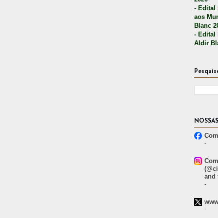
- Edital
aos Mun
Blanc 2
- Edital
Aldir B
Pesquis
NOSSAS
Comp
-
Comp
(@ci
and 
-
www.
-