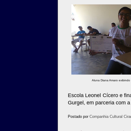
Aluna Diana Amaro exibindo c
Escola Leonel Cícero e fi
Gurgel, em parceria com a 
Postado por
Companhia Cultural Cira