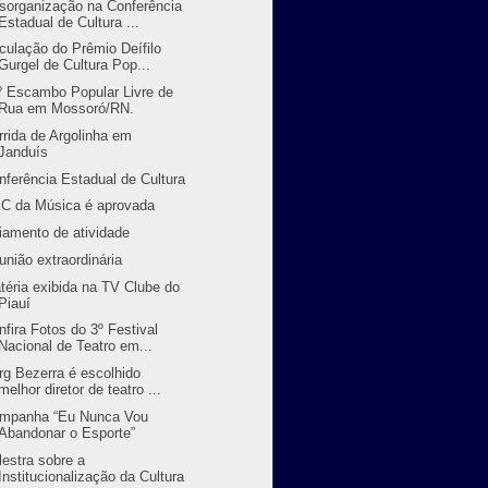
sorganização na Conferência
Estadual de Cultura ...
rculação do Prêmio Deífilo
Gurgel de Cultura Pop...
º Escambo Popular Livre de
Rua em Mossoró/RN.
rrida de Argolinha em
Janduís
nferência Estadual de Cultura
C da Música é aprovada
iamento de atividade
união extraordinária
téria exibida na TV Clube do
Piauí
nfira Fotos do 3º Festival
Nacional de Teatro em...
rg Bezerra é escolhido
melhor diretor de teatro ...
mpanha “Eu Nunca Vou
Abandonar o Esporte”
lestra sobre a
Institucionalização da Cultura