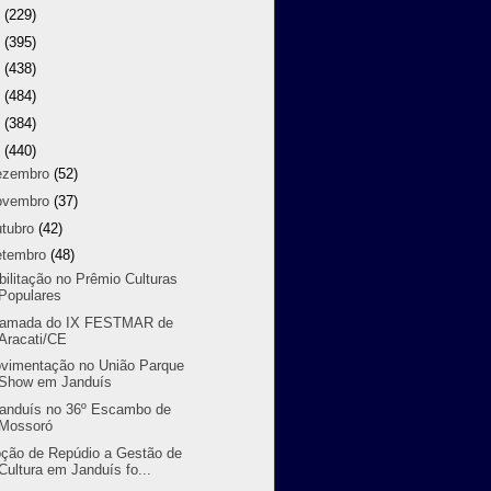
8
(229)
7
(395)
6
(438)
5
(484)
4
(384)
3
(440)
ezembro
(52)
ovembro
(37)
utubro
(42)
etembro
(48)
bilitação no Prêmio Culturas
Populares
amada do IX FESTMAR de
Aracati/CE
vimentação no União Parque
Show em Janduís
randuís no 36º Escambo de
Mossoró
ção de Repúdio a Gestão de
Cultura em Janduís fo...