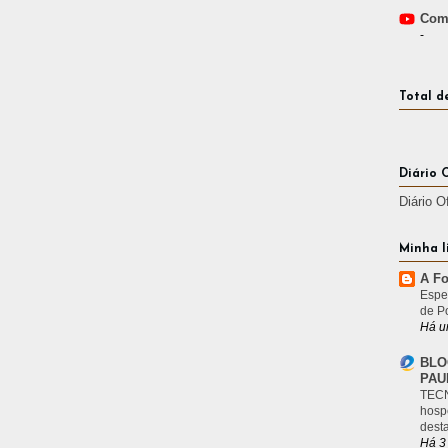
Comp
-
Total d
Diário 
Diário O
Minha l
A Fo
Espe
de P
Há u
BLO
PAU
TECN
hosp
desta
Há 3