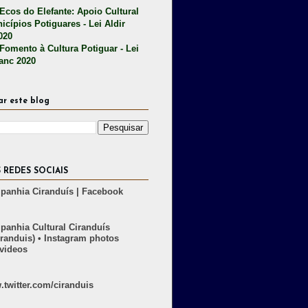
 Ecos do Elefante: Apoio Cultural
icípios Potiguares - Lei Aldir
020
 Fomento à Cultura Potiguar - Lei
lanc 2020
ar este blog
 REDES SOCIAIS
anhia Ciranduís | Facebook
anhia Cultural Ciranduís
randuis) • Instagram photos
videos
twitter.com/ciranduis