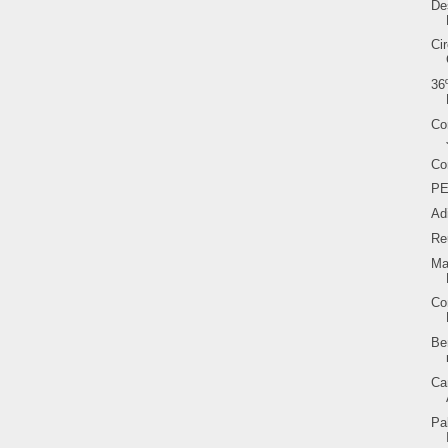
De
Ci
36
Co
Co
PE
Ad
Re
Ma
Co
Be
Ca
Pa