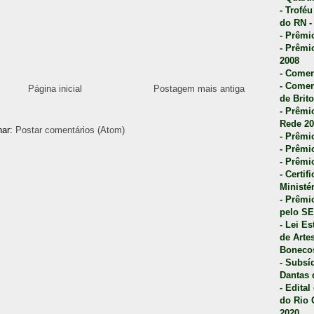
- Trofé
do RN -
- Prêmi
- Prêmi
2008
- Comen
- Comen
Página inicial
Postagem mais antiga
de Brito
- Prêmio
Rede 20
nar:
Postar comentários (Atom)
- Prêmio
- Prêmi
- Prêmi
- Certi
Ministé
- Prêmi
pelo S
- Lei E
de Arte
Bonecos
- Subsí
Dantas 
- Edita
do Rio 
2020