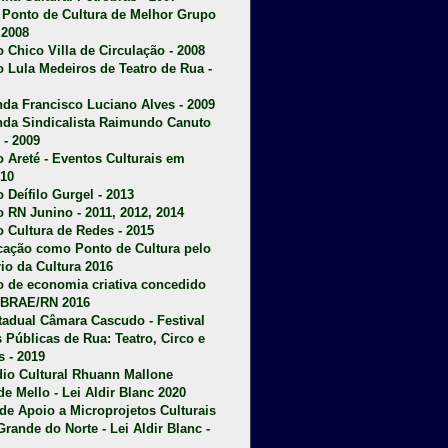
u Ponto de Cultura de Melhor Grupo
 2008
o Chico Villa de Circulação - 2008
o Lula Medeiros de Teatro de Rua -
da Francisco Luciano Alves - 2009
da Sindicalista Raimundo Canuto
 - 2009
 Areté - E
ventos Culturais em
10
 Deífilo Gurgel - 2013
o RN Junino - 2011, 2012, 2014
o Cultura de Redes - 2015
ficação como Ponto de Cultura pelo
rio da Cultura 2016
o de economia criativa concedido
EBRAE/RN 2016
stadual Câmara Cascudo - Festival
s Públicas de Rua: Teatro, Circo e
 - 2019
dio Cultural Rhuann Mallone
de Mello - Lei Aldir Blanc 2020
l de Apoio a Microprojetos Culturais
Grande do Norte - Lei Aldir Blanc -