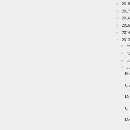
►
201
►
201
►
201
►
201
►
201
▼
201
►
d
►
n
►
o
▼
s
Ha
Ch
Mo
Ci
Mo