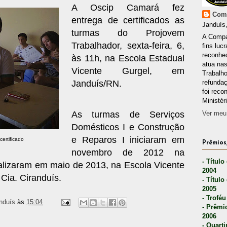
A Oscip Camará fez
Comp
entrega de certificados as
Janduís,
turmas do Projovem
A Compa
Trabalhador, sexta-feira, 6,
fins lucr
reconhec
às 11h, na Escola Estadual
atua nas
Vicente Gurgel, em
Trabalh
Janduís/RN.
refunda
foi reco
Ministér
As turmas de Serviços
Ver meu 
Domésticos I e Construção
e Reparos I iniciaram em
ertificado
Prêmios,
novembro de 2012 na
- Título
nalizaram em maio de 2013, na Escola Vicente
2004
Cia. Ciranduís.
- Título
2005
- Troféu
nduís
às
15:04
- Prêmi
2006
- Quarti