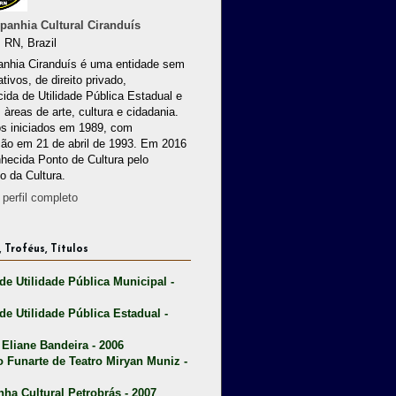
anhia Cultural Ciranduís
 RN, Brazil
nhia Ciranduís é uma entidade sem
ativos, de direito privado,
ida de Utilidade Pública Estadual e
 àreas de arte, cultura e cidadania.
os iniciados em 1989, com
ção em 21 de abril de 1993. Em 2016
nhecida Ponto de Cultura pelo
io da Cultura.
perfil completo
 Troféus, Títulos
 de Utilidade Pública Municipal -
 de Utilidade Pública Estadual -
 Eliane Bandeira - 2006
o Funarte de Teatro Miryan Muniz -
nha Cultural Petrobrás - 2007