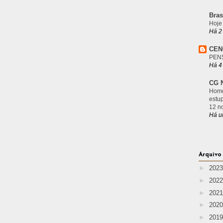
Bras
Hoje
Há 2
CEN
PEN
Há 4
CG N
Home
estu
12 n
Há u
Arquivo
►
202
►
202
►
202
►
202
►
201