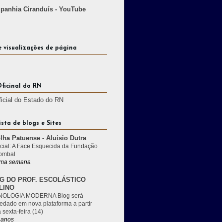
anhia Ciranduís - YouTube
e visualizações de página
Oficinal do RN
ficial do Estado do RN
ista de blogs e Sites
lha Patuense - Aluisio Dutra
cial: A Face Esquecida da Fundação
ombal
ma semana
G DO PROF. ESCOLÁSTICO
LINO
OLOGIA MODERNA Blog será
edado em nova plataforma a partir
 sexta-feira (14)
 anos