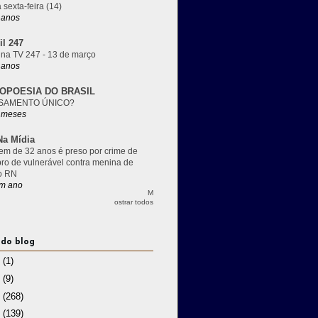
 sexta-feira (14)
 anos
il 247
 na TV 247 - 13 de março
 anos
OPOESIA DO BRASIL
SAMENTO ÚNICO?
 meses
a Mídia
m de 32 anos é preso por crime de
pro de vulnerável contra menina de
o RN
m ano
M
ostrar todos
 do blog
3
(1)
2
(9)
1
(268)
0
(139)