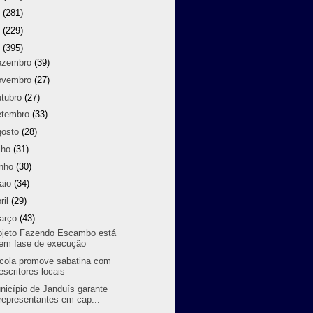
9
(281)
8
(229)
7
(395)
ezembro
(39)
ovembro
(27)
utubro
(27)
etembro
(33)
gosto
(28)
lho
(31)
unho
(30)
aio
(34)
ril
(29)
arço
(43)
ojeto Fazendo Escambo está
em fase de execução
cola promove sabatina com
escritores locais
nicípio de Janduís garante
representantes em cap...