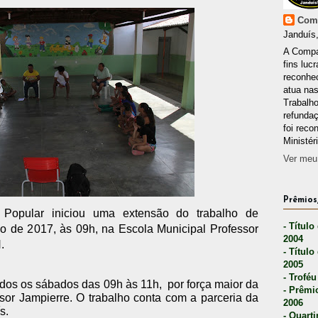
Comp
Janduís,
A Compa
fins lucr
reconhec
atua nas
Trabalh
refunda
foi reco
Ministér
Ver meu 
Prêmios,
 Popular iniciou uma extensão do trabalho de
- Título
o de 2017, às 09h, na Escola Municipal Professor
2004
.
- Título
2005
- Troféu
dos os sábados das 09h às 11h, por força maior da
- Prêmi
sor Jampierre. O trabalho conta com a parceria da
2006
s.
- Quarti