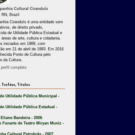
anhia Cultural Ciranduís
 RN, Brazil
nhia Ciranduís é uma entidade sem
ativos, de direito privado,
ida de Utilidade Pública Estadual e
 àreas de arte, cultura e cidadania.
os iniciados em 1989, com
ção em 21 de abril de 1993. Em 2016
nhecida Ponto de Cultura pelo
io da Cultura.
perfil completo
 Troféus, Títulos
 de Utilidade Pública Municipal -
 de Utilidade Pública Estadual -
 Eliane Bandeira - 2006
o Funarte de Teatro Miryan Muniz -
nha Cultural Petrobrás - 2007