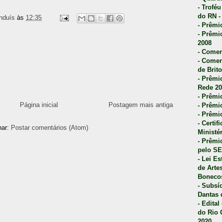
- Trofé
do RN -
nduís
às
12:35
- Prêmi
- Prêmi
2008
- Comen
- Comen
de Brito
- Prêmio
Rede 20
- Prêmio
Página inicial
Postagem mais antiga
- Prêmi
- Prêmi
- Certi
nar:
Postar comentários (Atom)
Ministé
- Prêmi
pelo S
- Lei E
de Arte
Bonecos
- Subsí
Dantas 
- Edita
do Rio 
2020