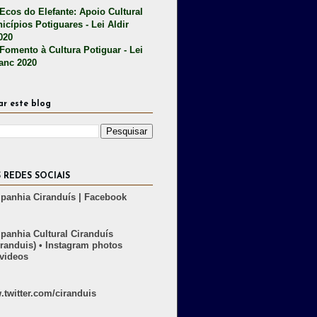
 Ecos do Elefante: Apoio Cultural
icípios Potiguares - Lei Aldir
020
 Fomento à Cultura Potiguar - Lei
lanc 2020
ar este blog
 REDES SOCIAIS
anhia Ciranduís | Facebook
anhia Cultural Ciranduís
randuis) • Instagram photos
videos
twitter.com/ciranduis