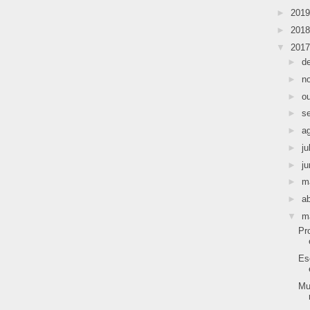
►
201
►
201
▼
201
►
d
►
n
►
o
►
s
►
a
►
ju
►
j
►
m
►
ab
▼
m
Pr
Es
Mu