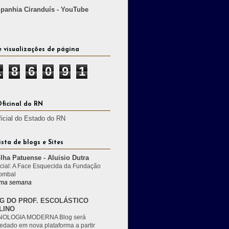
anhia Ciranduís - YouTube
e visualizações de página
1
8
6
0
9
1
Oficinal do RN
ficial do Estado do RN
ista de blogs e Sites
lha Patuense - Aluisio Dutra
cial: A Face Esquecida da Fundação
ombal
ma semana
G DO PROF. ESCOLÁSTICO
LINO
OLOGIA MODERNA Blog será
edado em nova plataforma a partir