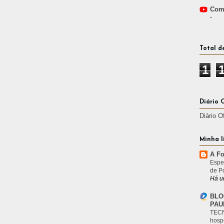
Comp
-
Total d
1
Diário 
Diário O
Minha l
A Fo
Espe
de P
Há u
BLO
PAU
TECN
hosp