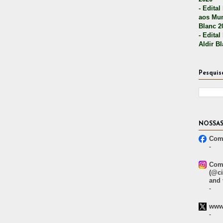
- Edital
aos Mun
Blanc 2
- Edital
Aldir B
Pesquis
NOSSAS
Comp
-
Comp
(@ci
and 
-
www.
-