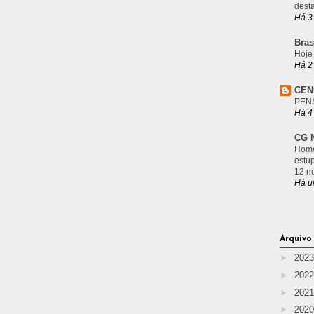
desta
Há 3
Bras
Hoje
Há 2
CEN
PEN
Há 4
CG N
Home
estu
12 n
Há u
Arquivo
►
202
►
202
►
202
►
202