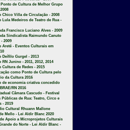
u Ponto de Cultura de Melhor Grupo
 2008
o Chico Villa de Circulação - 2008
o Lula Medeiros de Teatro de Rua -
da Francisco Luciano Alves - 2009
da Sindicalista Raimundo Canuto
 - 2009
 Areté - E
ventos Culturais em
10
 Deífilo Gurgel - 2013
o RN Junino - 2011, 2012, 2014
o Cultura de Redes - 2015
ficação como Ponto de Cultura pelo
rio da Cultura 2016
o de economia criativa concedido
EBRAE/RN 2016
stadual Câmara Cascudo - Festival
s Públicas de Rua: Teatro, Circo e
 - 2019
dio Cultural Rhuann Mallone
de Mello - Lei Aldir Blanc 2020
l de Apoio a Microprojetos Culturais
Grande do Norte - Lei Aldir Blanc -