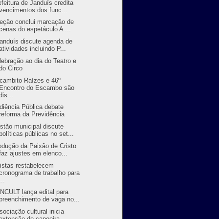
efeitura de Janduís credita
vencimentos dos func...
reção conclui marcação de
cenas do espetáculo A ...
randuís discute agenda de
atividades incluindo P...
lebração ao dia do Teatro e
do Circo
cambito Raízes e 46º
Encontro do Escambo são
dis...
diência Pública debate
reforma da Previdência
stão municipal discute
políticas públicas no set...
odução da Paixão de Cristo
faz ajustes em elenco...
tistas restabelecem
cronograma de trabalho para
...
NCULT lança edital para
preenchimento de vaga no...
sociação cultural inicia
extensão de capoeira