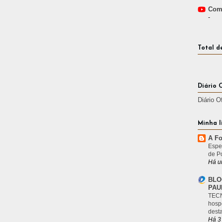
Comp
-
Total d
Diário 
Diário O
Minha l
A Fo
Espe
de P
Há u
BLO
PAU
TECN
hosp
desta
Há 3