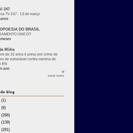
il 247
 na TV 247 - 13 de março
 anos
OPOESIA DO BRASIL
SAMENTO ÚNICO?
 meses
a Mídia
m de 32 anos é preso por crime de
pro de vulnerável contra menina de
o RN
m ano
M
ostrar todos
 do blog
3
(1)
2
(9)
1
(268)
0
(139)
9
(281)