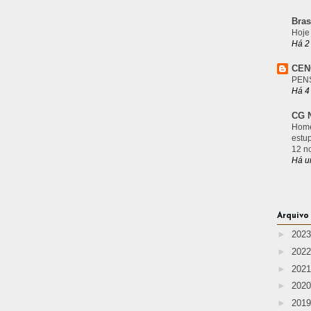
Bras
Hoje
Há 2
CEN
PEN
Há 4
CG N
Home
estu
12 n
Há u
Arquivo
►
202
►
202
►
202
►
202
►
201