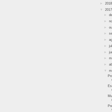
►
201
▼
201
►
d
►
n
►
o
►
s
►
a
►
ju
►
j
►
m
►
ab
▼
m
Pr
Es
Mu
Pr