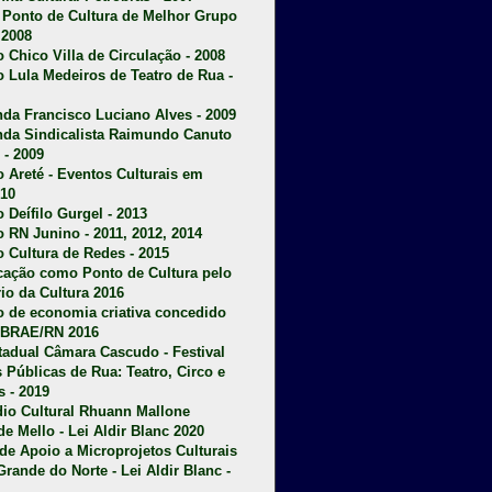
u Ponto de Cultura de Melhor Grupo
 2008
o Chico Villa de Circulação - 2008
o Lula Medeiros de Teatro de Rua -
da Francisco Luciano Alves - 2009
da Sindicalista Raimundo Canuto
 - 2009
 Areté - E
ventos Culturais em
10
 Deífilo Gurgel - 2013
o RN Junino - 2011, 2012, 2014
o Cultura de Redes - 2015
ficação como Ponto de Cultura pelo
rio da Cultura 2016
o de economia criativa concedido
EBRAE/RN 2016
stadual Câmara Cascudo - Festival
s Públicas de Rua: Teatro, Circo e
 - 2019
dio Cultural Rhuann Mallone
de Mello - Lei Aldir Blanc 2020
l de Apoio a Microprojetos Culturais
Grande do Norte - Lei Aldir Blanc -