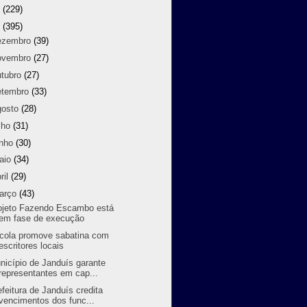
8
(229)
7
(395)
ezembro
(39)
ovembro
(27)
utubro
(27)
etembro
(33)
gosto
(28)
lho
(31)
unho
(30)
aio
(34)
ril
(29)
arço
(43)
ojeto Fazendo Escambo está
em fase de execução
cola promove sabatina com
escritores locais
nicípio de Janduís garante
representantes em cap...
efeitura de Janduís credita
vencimentos dos func...