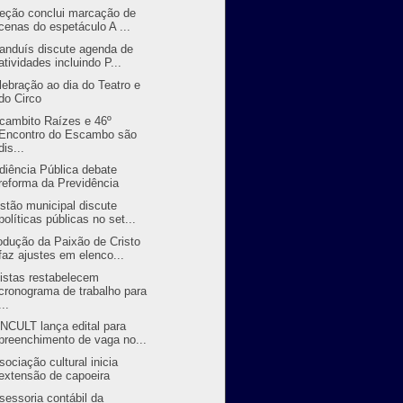
reção conclui marcação de
cenas do espetáculo A ...
randuís discute agenda de
atividades incluindo P...
lebração ao dia do Teatro e
do Circo
cambito Raízes e 46º
Encontro do Escambo são
dis...
diência Pública debate
reforma da Previdência
stão municipal discute
políticas públicas no set...
odução da Paixão de Cristo
faz ajustes em elenco...
tistas restabelecem
cronograma de trabalho para
...
NCULT lança edital para
preenchimento de vaga no...
sociação cultural inicia
extensão de capoeira
sessoria contábil da