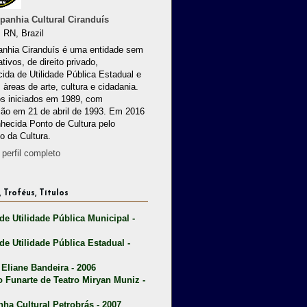
anhia Cultural Ciranduís
 RN, Brazil
nhia Ciranduís é uma entidade sem
ativos, de direito privado,
ida de Utilidade Pública Estadual e
 àreas de arte, cultura e cidadania.
os iniciados em 1989, com
ção em 21 de abril de 1993. Em 2016
nhecida Ponto de Cultura pelo
io da Cultura.
perfil completo
 Troféus, Títulos
 de Utilidade Pública Municipal -
 de Utilidade Pública Estadual -
 Eliane Bandeira - 2006
o Funarte de Teatro Miryan Muniz -
nha Cultural Petrobrás - 2007