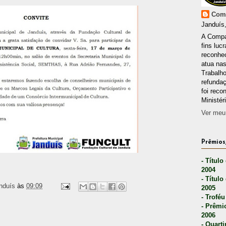
Comp
Janduís,
A Compa
fins lucr
reconhec
atua nas
Trabalh
refunda
foi reco
Ministér
Ver meu 
Prêmios,
- Título
2004
- Título
nduís
às
09:09
2005
- Troféu
- Prêmi
2006
- Quarti