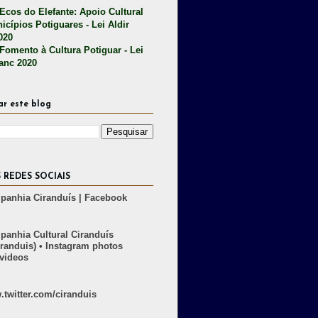
 Ecos do Elefante: Apoio Cultural
icípios Potiguares - Lei Aldir
020
 Fomento à Cultura Potiguar - Lei
lanc 2020
ar este blog
 REDES SOCIAIS
anhia Ciranduís | Facebook
anhia Cultural Ciranduís
randuis) • Instagram photos
videos
twitter.com/ciranduis