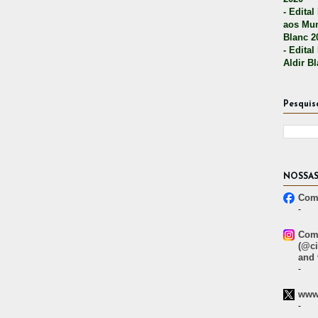
- Edital
aos Mun
Blanc 2
- Edital
Aldir B
Pesquis
NOSSAS
Comp
-
Comp
(@ci
and 
-
www.
-