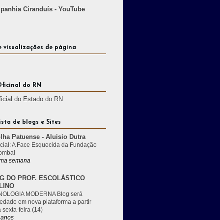
anhia Ciranduís - YouTube
e visualizações de página
Oficinal do RN
ficial do Estado do RN
ista de blogs e Sites
lha Patuense - Aluisio Dutra
cial: A Face Esquecida da Fundação
ombal
ma semana
G DO PROF. ESCOLÁSTICO
LINO
OLOGIA MODERNA Blog será
edado em nova plataforma a partir
 sexta-feira (14)
 anos