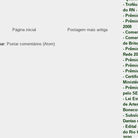
- Trofé
do RN -
- Prêmi
- Prêmi
2008
Página inicial
Postagem mais antiga
- Comen
- Comen
de Brito
nar:
Postar comentários (Atom)
- Prêmio
Rede 20
- Prêmio
- Prêmi
- Prêmi
- Certi
Ministé
- Prêmi
pelo S
- Lei E
de Arte
Bonecos
- Subsí
Dantas 
- Edita
do Rio 
2020