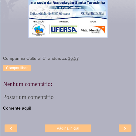
Companhia Cultural Ciranduís
às
16:37
Compartilhar
Nenhum comentário:
Postar um comentário
Comente aqui!
‹
›
Página inicial