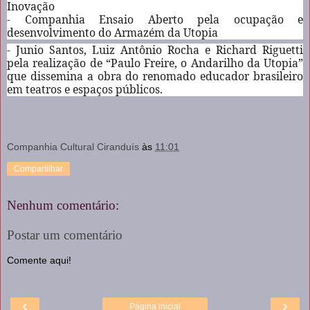
Inovação
- Companhia Ensaio Aberto pela ocupação e
desenvolvimento do Armazém da Utopia
- Junio Santos, Luiz Antônio Rocha e Richard Riguetti
pela realização de “Paulo Freire, o Andarilho da Utopia”
que dissemina a obra do renomado educador brasileiro
em teatros e espaços públicos.
Companhia Cultural Ciranduís
às
11:01
Compartilhar
Nenhum comentário:
Postar um comentário
Comente aqui!
‹
›
Página inicial