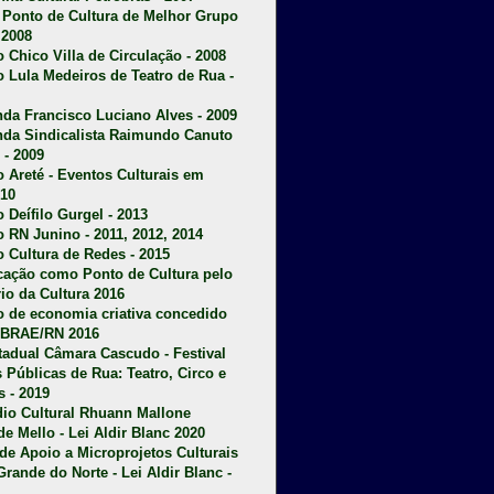
u Ponto de Cultura de Melhor Grupo
 2008
o Chico Villa de Circulação - 2008
o Lula Medeiros de Teatro de Rua -
da Francisco Luciano Alves - 2009
da Sindicalista Raimundo Canuto
 - 2009
 Areté - E
ventos Culturais em
10
 Deífilo Gurgel - 2013
o RN Junino - 2011, 2012, 2014
o Cultura de Redes - 2015
ficação como Ponto de Cultura pelo
rio da Cultura 2016
o de economia criativa concedido
EBRAE/RN 2016
stadual Câmara Cascudo - Festival
s Públicas de Rua: Teatro, Circo e
 - 2019
dio Cultural Rhuann Mallone
de Mello - Lei Aldir Blanc 2020
l de Apoio a Microprojetos Culturais
Grande do Norte - Lei Aldir Blanc -