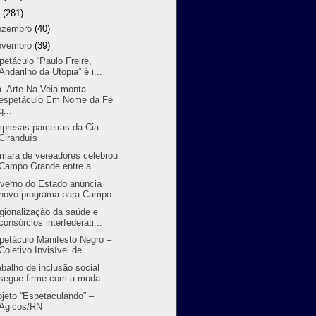
9
(281)
ezembro
(40)
ovembro
(39)
petáculo “Paulo Freire,
Andarilho da Utopia” é i...
a. Arte Na Veia monta
espetáculo Em Nome da Fé
q...
presas parceiras da Cia.
Ciranduís
mara de vereadores celebrou
Campo Grande entre a...
verno do Estado anuncia
novo programa para Campo...
gionalização da saúde e
consórcios interfederati...
petáculo Manifesto Negro –
Coletivo Invisível de...
abalho de inclusão social
segue firme com a moda...
ojeto “Espetaculando” –
Agicos/RN