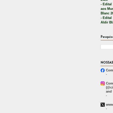
- Edital
aos Mun
Blanc 2
- Edital
Aldir B
Pesquis
NOSSAS
Comp
-
Comp
(@ci
and 
-
www.
-