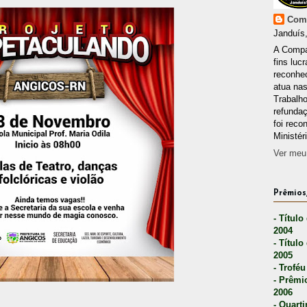
Comp
Janduís,
A Compa
fins lucr
reconhec
atua nas
Trabalh
refunda
foi reco
Ministér
Ver meu 
Prêmios,
- Título
2004
- Título
2005
- Troféu
- Prêmi
2006
- Quarti