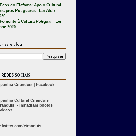
 Ecos do Elefante: Apoio Cultural
icípios Potiguares - Lei Aldir
020
 Fomento à Cultura Potiguar - Lei
lanc 2020
ar este blog
 REDES SOCIAIS
anhia Ciranduís | Facebook
anhia Cultural Ciranduís
randuis) • Instagram photos
videos
twitter.com/ciranduis