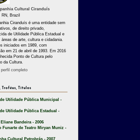
anhia Cultural Ciranduís
 RN, Brazil
nhia Ciranduís é uma entidade sem
ativos, de direito privado,
ida de Utilidade Pública Estadual e
 àreas de arte, cultura e cidadania.
os iniciados em 1989, com
ção em 21 de abril de 1993. Em 2016
nhecida Ponto de Cultura pelo
io da Cultura.
perfil completo
 Troféus, Títulos
 de Utilidade Pública Municipal -
 de Utilidade Pública Estadual -
 Eliane Bandeira - 2006
o Funarte de Teatro Miryan Muniz -
nha Cultural Petrobrás - 2007