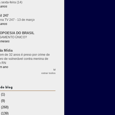
 sexta-feira (14)
 anos
il 247
 na TV 247 - 13 de março
 anos
OPOESIA DO BRASIL
SAMENTO ÚNICO?
 meses
a Mídia
m de 32 anos é preso por crime de
pro de vulnerável contra menina de
o RN
m ano
M
ostrar todos
 do blog
3
(1)
2
(9)
1
(268)
0
(139)