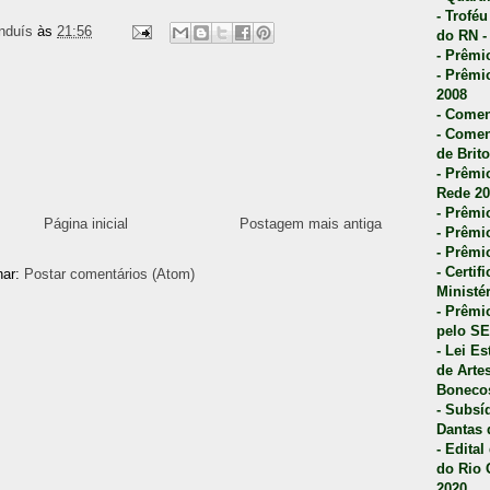
- Trofé
nduís
às
21:56
do RN -
- Prêmi
- Prêmi
2008
- Comen
- Comen
de Brito
- Prêmio
Rede 20
- Prêmio
Página inicial
Postagem mais antiga
- Prêmi
- Prêmi
- Certi
nar:
Postar comentários (Atom)
Ministé
- Prêmi
pelo S
- Lei E
de Arte
Bonecos
- Subsí
Dantas 
- Edita
do Rio 
2020