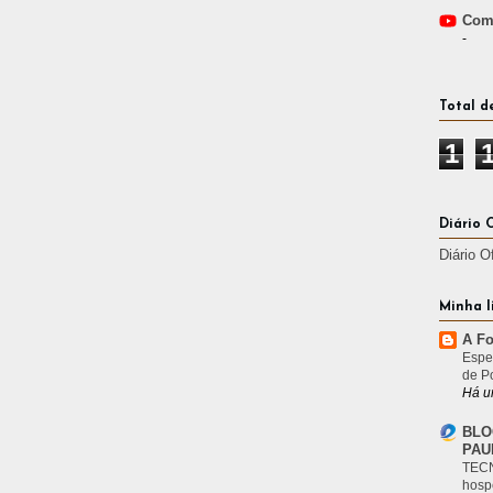
Comp
-
Total d
1
Diário 
Diário O
Minha l
A Fo
Espe
de P
Há u
BLO
PAU
TECN
hosp