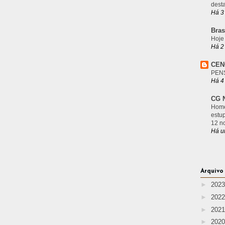
desta
Há 3
Bras
Hoje
Há 2
CEN
PEN
Há 4
CG N
Home
estu
12 n
Há u
Arquivo
►
202
►
202
►
202
►
202