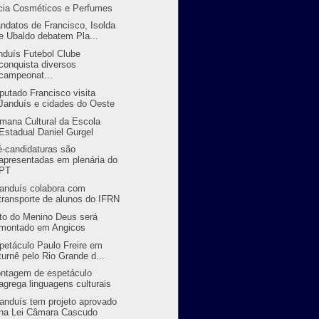
cia Cosméticos e Perfumes
ndatos de Francisco, Isolda
e Ubaldo debatem Pla...
nduís Futebol Clube
conquista diversos
campeonat...
putado Francisco visita
Janduís e cidades do Oeste
mana Cultural da Escola
Estadual Daniel Gurgel
é-candidaturas são
apresentadas em plenária do
PT
randuís colabora com
transporte de alunos do IFRN
to do Menino Deus será
montado em Angicos
petáculo Paulo Freire em
turnê pelo Rio Grande d...
ntagem de espetáculo
agrega linguagens culturais
randuís tem projeto aprovado
na Lei Câmara Cascudo