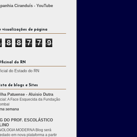
anhia Ciranduís - YouTube
e visualizações de página
1
8
8
7
7
9
Oficinal do RN
ficial do Estado do RN
ista de blogs e Sites
lha Patuense - Aluisio Dutra
cial: A Face Esquecida da Fundação
ombal
ma semana
G DO PROF. ESCOLÁSTICO
LINO
OLOGIA MODERNA Blog será
edado em nova plataforma a partir