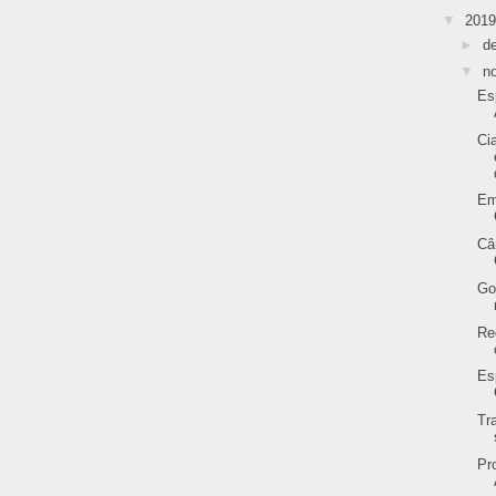
▼
201
►
d
▼
n
Es
Ci
Em
Câ
Go
Re
Es
Tr
Pr