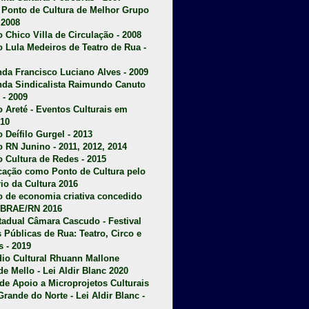
u Ponto de Cultura de Melhor Grupo
 2008
o Chico Villa de Circulação - 2008
o Lula Medeiros de Teatro de Rua -
da Francisco Luciano Alves - 2009
da Sindicalista Raimundo Canuto
 - 2009
 Areté - E
ventos Culturais em
10
 Deífilo Gurgel - 2013
o RN Junino - 2011, 2012, 2014
o Cultura de Redes - 2015
ficação como Ponto de Cultura pelo
rio da Cultura 2016
o de economia criativa concedido
EBRAE/RN 2016
stadual Câmara Cascudo - Festival
s Públicas de Rua: Teatro, Circo e
 - 2019
dio Cultural Rhuann Mallone
de Mello - Lei Aldir Blanc 2020
l de Apoio a Microprojetos Culturais
Grande do Norte - Lei Aldir Blanc -