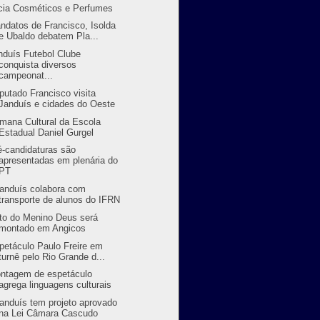
cia Cosméticos e Perfumes
ndatos de Francisco, Isolda
e Ubaldo debatem Pla...
nduís Futebol Clube
conquista diversos
campeonat...
putado Francisco visita
Janduís e cidades do Oeste
mana Cultural da Escola
Estadual Daniel Gurgel
é-candidaturas são
apresentadas em plenária do
PT
randuís colabora com
transporte de alunos do IFRN
to do Menino Deus será
montado em Angicos
petáculo Paulo Freire em
turnê pelo Rio Grande d...
ntagem de espetáculo
agrega linguagens culturais
randuís tem projeto aprovado
na Lei Câmara Cascudo