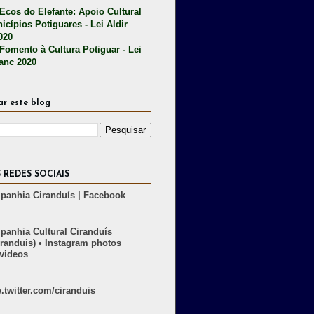
 Ecos do Elefante: Apoio Cultural
icípios Potiguares - Lei Aldir
020
 Fomento à Cultura Potiguar - Lei
lanc 2020
ar este blog
 REDES SOCIAIS
anhia Ciranduís | Facebook
anhia Cultural Ciranduís
randuis) • Instagram photos
videos
twitter.com/ciranduis