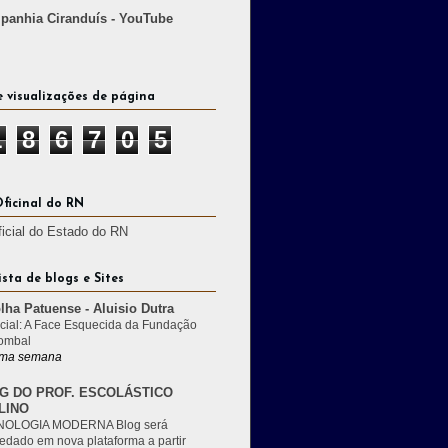
anhia Ciranduís - YouTube
e visualizações de página
1
8
6
7
0
5
Oficinal do RN
ficial do Estado do RN
ista de blogs e Sites
lha Patuense - Aluisio Dutra
cial: A Face Esquecida da Fundação
ombal
ma semana
G DO PROF. ESCOLÁSTICO
LINO
OLOGIA MODERNA Blog será
edado em nova plataforma a partir