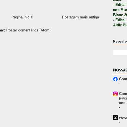
- Edital
aos Mun
Blanc 2
Página inicial
Postagem mais antiga
- Edital
Aldir B
nar:
Postar comentários (Atom)
Pesquis
NOSSAS
Comp
-
Comp
(@ci
and 
-
www.
-