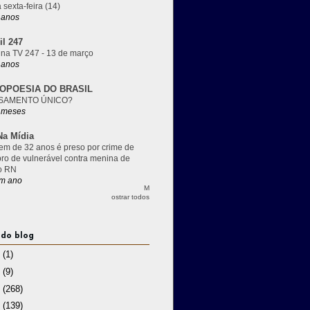
 sexta-feira (14)
 anos
il 247
 na TV 247 - 13 de março
 anos
OPOESIA DO BRASIL
SAMENTO ÚNICO?
 meses
a Mídia
m de 32 anos é preso por crime de
pro de vulnerável contra menina de
o RN
m ano
M
ostrar todos
 do blog
3
(1)
2
(9)
1
(268)
0
(139)