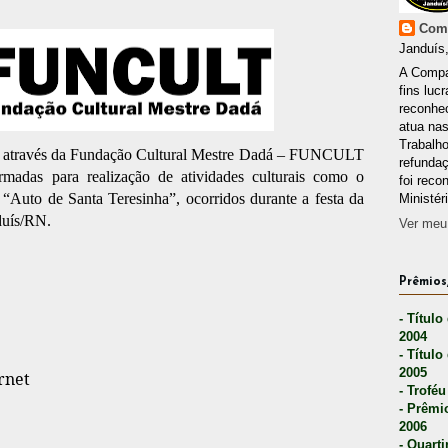
Comp
Janduís,
A Compa
fins lucr
reconhec
atua nas
Trabalh
ís através da Fundação Cultural Mestre Dadá – FUNCULT
refunda
irmadas para realização de atividades culturais como o
foi reco
Auto de Santa Teresinha”, ocorridos durante a festa da
Ministér
duís/RN.
Ver meu 
Prêmios,
- Título
2004
- Título
2005
rnet
- Troféu
- Prêmi
2006
- Quarti