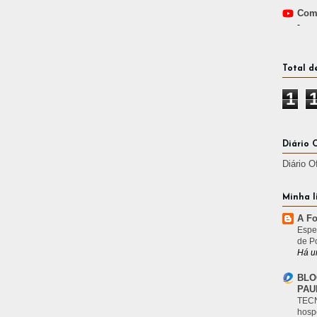
Comp
-
Total d
1
Diário 
Diário O
Minha l
A Fo
Espe
de P
Há u
BLO
PAU
TECN
hosp