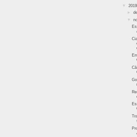
▼
201
►
d
▼
n
Es
Ci
Em
Câ
Go
Re
Es
Tr
Pr