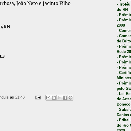
rbosa, João Neto e Jacinto Filho
- Trofé
do RN -
- Prêmi
- Prêmi
2008
tu/RN
- Comen
- Comen
de Brito
- Prêmio
Rede 20
ís
- Prêmio
- Prêmi
- Prêmi
- Certi
Ministé
- Prêmi
pelo S
- Lei E
nduís
às
21:48
de Arte
Bonecos
- Subsí
Dantas 
- Edita
do Rio 
2020