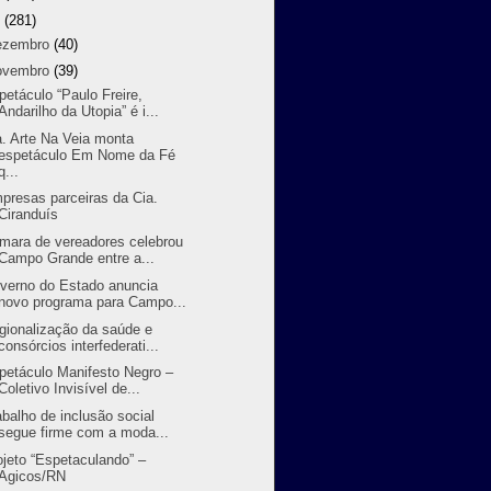
9
(281)
ezembro
(40)
ovembro
(39)
petáculo “Paulo Freire,
Andarilho da Utopia” é i...
a. Arte Na Veia monta
espetáculo Em Nome da Fé
q...
presas parceiras da Cia.
Ciranduís
mara de vereadores celebrou
Campo Grande entre a...
verno do Estado anuncia
novo programa para Campo...
gionalização da saúde e
consórcios interfederati...
petáculo Manifesto Negro –
Coletivo Invisível de...
abalho de inclusão social
segue firme com a moda...
ojeto “Espetaculando” –
Agicos/RN