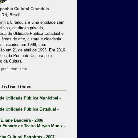
anhia Cultural Ciranduís
 RN, Brazil
nhia Ciranduís é uma entidade sem
ativos, de direito privado,
ida de Utilidade Pública Estadual e
 àreas de arte, cultura e cidadania.
os iniciados em 1989, com
ção em 21 de abril de 1993. Em 2016
nhecida Ponto de Cultura pelo
io da Cultura.
perfil completo
 Troféus, Títulos
 de Utilidade Pública Municipal -
 de Utilidade Pública Estadual -
 Eliane Bandeira - 2006
o Funarte de Teatro Miryan Muniz -
nha Cultural Petrobrás - 2007