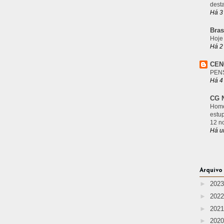
desta
Há 3
Bras
Hoje
Há 2
CEN
PEN
Há 4
CG N
Home
estu
12 n
Há u
Arquivo
►
202
►
202
►
202
►
202