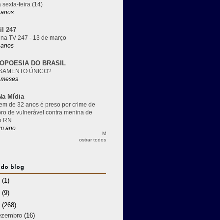
 sexta-feira (14)
 anos
il 247
 na TV 247 - 13 de março
 anos
OPOESIA DO BRASIL
SAMENTO ÚNICO?
 meses
a Mídia
m de 32 anos é preso por crime de
pro de vulnerável contra menina de
o RN
m ano
M
ostrar todos
 do blog
3
(1)
2
(9)
1
(268)
ezembro
(16)