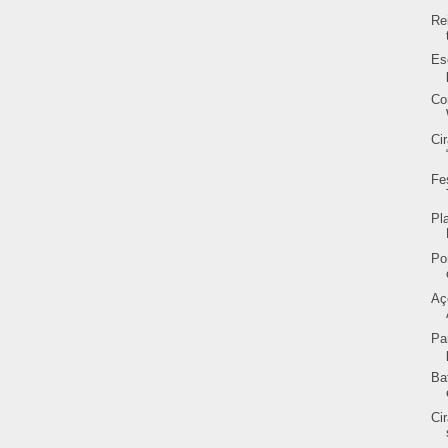
Re
Es
Co
Ci
Fe
Pl
Po
Aç
Pa
Ba
Ci