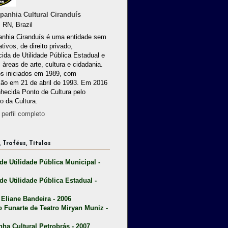
anhia Cultural Ciranduís
 RN, Brazil
nhia Ciranduís é uma entidade sem
ativos, de direito privado,
ida de Utilidade Pública Estadual e
 àreas de arte, cultura e cidadania.
os iniciados em 1989, com
ção em 21 de abril de 1993. Em 2016
nhecida Ponto de Cultura pelo
io da Cultura.
perfil completo
 Troféus, Títulos
 de Utilidade Pública Municipal -
 de Utilidade Pública Estadual -
 Eliane Bandeira - 2006
o Funarte de Teatro Miryan Muniz -
nha Cultural Petrobrás - 2007