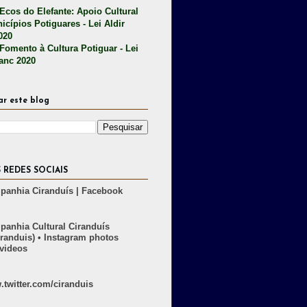
 Ecos do Elefante: Apoio Cultural
icípios Potiguares - Lei Aldir
020
 Fomento à Cultura Potiguar - Lei
lanc 2020
ar este blog
 REDES SOCIAIS
anhia Ciranduís | Facebook
anhia Cultural Ciranduís
randuis) • Instagram photos
videos
twitter.com/ciranduis