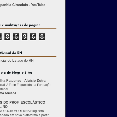
anhia Ciranduís - YouTube
e visualizações de página
1
8
6
9
6
8
Oficinal do RN
ficial do Estado do RN
ista de blogs e Sites
lha Patuense - Aluisio Dutra
cial: A Face Esquecida da Fundação
ombal
ma semana
G DO PROF. ESCOLÁSTICO
LINO
OLOGIA MODERNA Blog será
edado em nova plataforma a partir