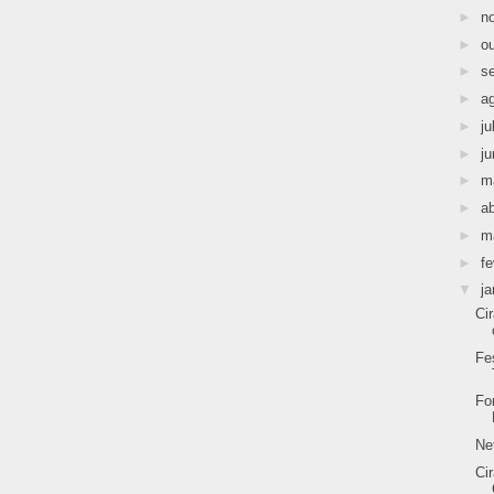
►
n
►
o
►
s
►
a
►
ju
►
j
►
m
►
ab
►
m
►
fe
▼
ja
Ci
Fe
Fo
Ne
Ci