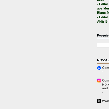
- Edital
aos Mun
Blanc 2
- Edital
Aldir B
Pesquis
NOSSAS
Comp
-
Comp
(@ci
and 
-
www.
-