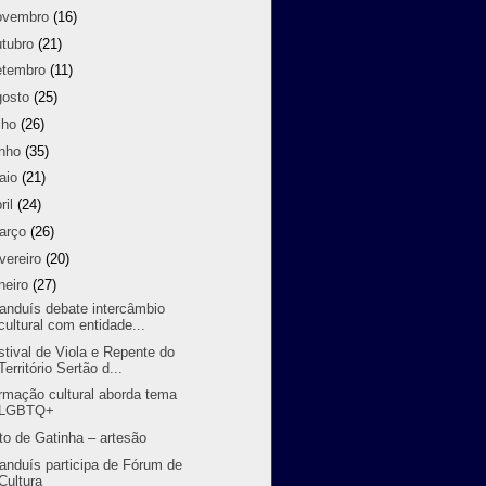
ovembro
(16)
utubro
(21)
etembro
(11)
gosto
(25)
lho
(26)
unho
(35)
aio
(21)
ril
(24)
arço
(26)
vereiro
(20)
neiro
(27)
randuís debate intercâmbio
cultural com entidade...
stival de Viola e Repente do
Território Sertão d...
rmação cultural aborda tema
LGBTQ+
to de Gatinha – artesão
randuís participa de Fórum de
Cultura