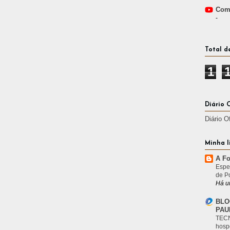
Comp
-
Total d
1
Diário 
Diário O
Minha l
A Fo
Espe
de P
Há u
BLO
PAU
TECN
hosp