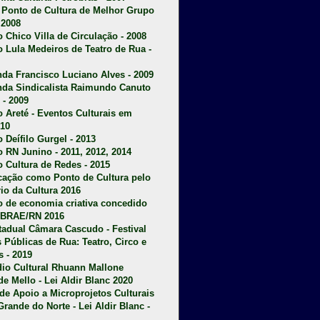
u Ponto de Cultura de Melhor Grupo
 2008
o Chico Villa de Circulação - 2008
o Lula Medeiros de Teatro de Rua -
da Francisco Luciano Alves - 2009
da Sindicalista Raimundo Canuto
 - 2009
 Areté - E
ventos Culturais em
10
 Deífilo Gurgel - 2013
o RN Junino - 2011, 2012, 2014
o Cultura de Redes - 2015
ficação como Ponto de Cultura pelo
rio da Cultura 2016
o de economia criativa concedido
EBRAE/RN 2016
stadual Câmara Cascudo - Festival
s Públicas de Rua: Teatro, Circo e
 - 2019
dio Cultural Rhuann Mallone
de Mello - Lei Aldir Blanc 2020
l de Apoio a Microprojetos Culturais
Grande do Norte - Lei Aldir Blanc -