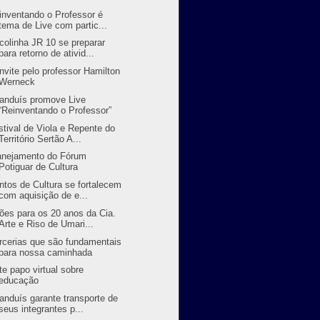
inventando o Professor é
tema de Live com partic...
colinha JR 10 se preparar
para retorno de ativid...
nvite pelo professor Hamilton
Werneck
randuís promove Live
“Reinventando o Professor”
stival de Viola e Repente do
Território Sertão A...
anejamento do Fórum
Potiguar de Cultura
ntos de Cultura se fortalecem
com aquisição de e...
ões para os 20 anos da Cia.
Arte e Riso de Umari...
rcerias que são fundamentais
para nossa caminhada
te papo virtual sobre
educação
randuís garante transporte de
seus integrantes p...