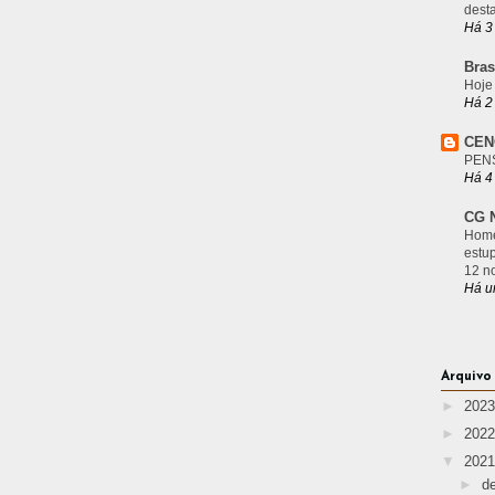
desta
Há 3
Bras
Hoje
Há 2
CEN
PEN
Há 4
CG N
Home
estu
12 n
Há u
Arquivo
►
202
►
202
▼
202
►
d