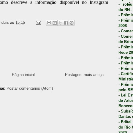
como descreve a informação disponível no Instagram
- Trofé
do RN -
- Prêmi
- Prêmi
nduís
às
15:15
2008
- Comen
- Comen
de Brito
- Prêmio
Rede 20
- Prêmio
- Prêmi
- Prêmi
- Certi
Página inicial
Postagem mais antiga
Ministé
- Prêmi
nar:
Postar comentários (Atom)
pelo S
- Lei E
de Arte
Bonecos
- Subsí
Dantas 
- Edita
do Rio 
2020