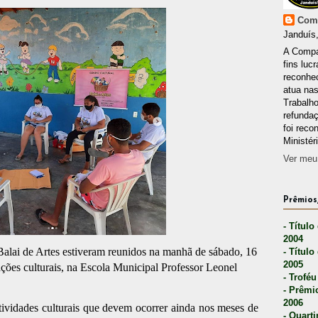
Comp
Janduís,
A Compa
fins lucr
reconhec
atua nas
Trabalh
refunda
foi reco
Ministér
Ver meu 
Prêmios,
- Título
2004
lai de Artes estiveram reunidos na manhã de sábado, 16
- Título
2005
ações culturais, na Escola Municipal Professor Leonel
- Troféu
- Prêmi
2006
tividades culturais que devem ocorrer ainda nos meses de
- Quarti