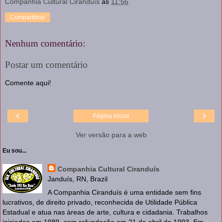
Companhia Cultural Ciranduís
às
11:56
Compartilhar
Nenhum comentário:
Postar um comentário
Comente aqui!
‹
›
Página inicial
Ver versão para a web
Eu sou...
Companhia Cultural Ciranduís
Janduís, RN, Brazil
A Companhia Ciranduís é uma entidade sem fins
lucrativos, de direito privado, reconhecida de Utilidade Pública
Estadual e atua nas àreas de arte, cultura e cidadania. Trabalhos
iniciados em 1989, com refundação em 21 de abril de 1993. Em