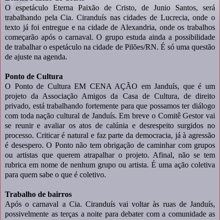
O espetáculo Eterna Paixão de Cristo, de Junio Santos, será
trabalhando pela Cia. Ciranduís nas cidades de Lucrecia, onde o
texto já foi entregue e na cidade de Alexandria, onde os trabalhos
começarão após o carnaval. O grupo estuda ainda a possibilidade
de trabalhar o espetáculo na cidade de Pilões/RN. É só uma questão
de ajuste na agenda.
Ponto de Cultura
O Ponto de Cultura EM CENA AÇÃO em Janduís, que é um
projeto da Associação Amigos da Casa de Cultura, de direito
privado, está trabalhando fortemente para que possamos ter diálogo
com toda nação cultural de Janduís. Em breve o Comitê Gestor vai
se reunir e avaliar os atos de calúnia e desrespeito surgidos no
processo. Criticar é natural e faz parte da democracia, já à agressão
é desespero. O Ponto não tem obrigação de caminhar com grupos
ou artistas que querem atrapalhar o projeto. Afinal, não se tem
rubrica em nome de nenhum grupo ou artista. É uma ação coletiva
para quem sabe o que é coletivo.
Trabalho de bairros
Após o carnaval a Cia. Ciranduís vai voltar às ruas de Janduís,
possivelmente as terças a noite para debater com a comunidade as