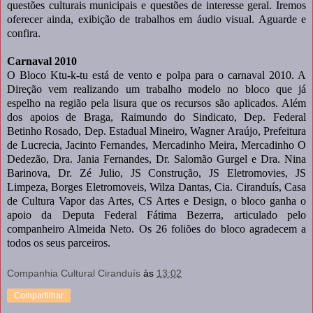
questões culturais municipais e questões de interesse geral. Iremos
oferecer ainda, exibição de trabalhos em áudio visual. Aguarde e
confira.
Carnaval 2010
O Bloco Ktu-k-tu está de vento e polpa para o carnaval 2010. A
Direção vem realizando um trabalho modelo no bloco que já
espelho na região pela lisura que os recursos são aplicados. Além
dos apoios de Braga, Raimundo do Sindicato, Dep. Federal
Betinho Rosado, Dep. Estadual Mineiro, Wagner Araújo, Prefeitura
de Lucrecia, Jacinto Fernandes, Mercadinho Meira, Mercadinho O
Dedezão, Dra. Jania Fernandes, Dr. Salomão Gurgel e Dra. Nina
Barinova, Dr. Zé Julio, JS Construção, JS Eletromovies, JS
Limpeza, Borges Eletromoveis, Wilza Dantas, Cia. Ciranduís, Casa
de Cultura Vapor das Artes, CS Artes e Design, o bloco ganha o
apoio da Deputa Federal Fátima Bezerra, articulado pelo
companheiro Almeida Neto. Os 26 foliões do bloco agradecem a
todos os seus parceiros.
Companhia Cultural Ciranduís
às
13:02
Compartilhar