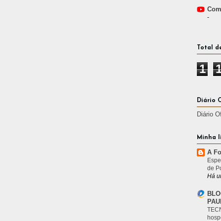
Comp
-
Total d
1
Diário 
Diário O
Minha l
A Fo
Espe
de P
Há u
BLO
PAU
TECN
hosp