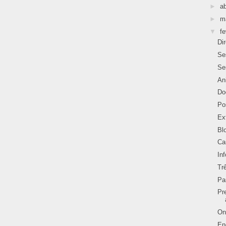
►
ab
►
m
▼
fe
Di
Se
Se
An
Do
Po
Ex
Bl
Ca
In
Tr
Pa
Pr
On
En