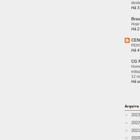
desta
Há 3
Bras
Hoje
Há 2
CEN
PEN
Há 4
CG N
Home
estu
12 n
Há u
Arquivo
►
202
►
202
►
202
►
202