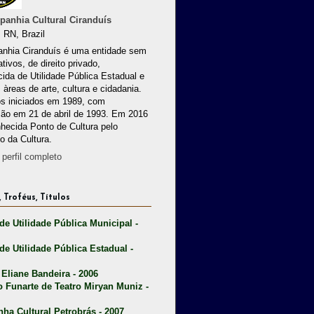
anhia Cultural Ciranduís
 RN, Brazil
nhia Ciranduís é uma entidade sem
ativos, de direito privado,
ida de Utilidade Pública Estadual e
 àreas de arte, cultura e cidadania.
os iniciados em 1989, com
ção em 21 de abril de 1993. Em 2016
nhecida Ponto de Cultura pelo
io da Cultura.
perfil completo
 Troféus, Títulos
 de Utilidade Pública Municipal -
 de Utilidade Pública Estadual -
 Eliane Bandeira - 2006
o Funarte de Teatro Miryan Muniz -
nha Cultural Petrobrás - 2007