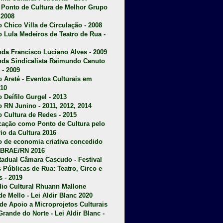
u Ponto de Cultura de Melhor Grupo
 2008
o Chico Villa de Circulação - 2008
o Lula Medeiros de Teatro de Rua -
da Francisco Luciano Alves - 2009
da Sindicalista Raimundo Canuto
 - 2009
 Areté - E
ventos Culturais em
10
 Deífilo Gurgel - 2013
o RN Junino - 2011, 2012, 2014
o Cultura de Redes - 2015
ficação como Ponto de Cultura pelo
rio da Cultura 2016
o de economia criativa concedido
EBRAE/RN 2016
stadual Câmara Cascudo - Festival
s Públicas de Rua: Teatro, Circo e
 - 2019
dio Cultural Rhuann Mallone
de Mello - Lei Aldir Blanc 2020
l de Apoio a Microprojetos Culturais
Grande do Norte - Lei Aldir Blanc -