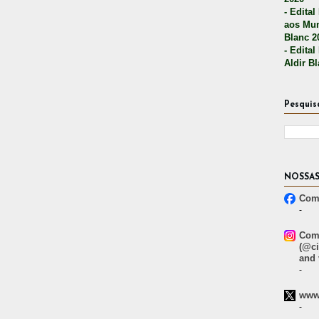
- Edital
aos Mun
Blanc 2
- Edital
Aldir B
Pesquis
NOSSAS
Comp
-
Comp
(@ci
and 
-
www.
-