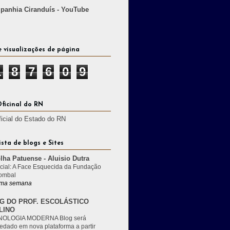
anhia Ciranduís - YouTube
e visualizações de página
1
8
7
6
0
9
Oficinal do RN
ficial do Estado do RN
ista de blogs e Sites
lha Patuense - Aluisio Dutra
cial: A Face Esquecida da Fundação
ombal
ma semana
G DO PROF. ESCOLÁSTICO
LINO
OLOGIA MODERNA Blog será
edado em nova plataforma a partir