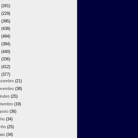
9
(281)
8
(229)
7
(395)
6
(438)
5
(484)
4
(384)
3
(440)
2
(336)
1
(412)
0
(377)
ezembro
(21)
ovembro
(38)
utubro
(25)
etembro
(19)
gosto
(36)
lho
(34)
unho
(25)
aio
(34)