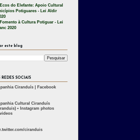
 Ecos do Elefante: Apoio Cultural
icípios Potiguares - Lei Aldir
020
 Fomento à Cultura Potiguar - Lei
lanc 2020
ar este blog
 REDES SOCIAIS
anhia Ciranduís | Facebook
anhia Cultural Ciranduís
randuis) • Instagram photos
videos
twitter.com/ciranduis