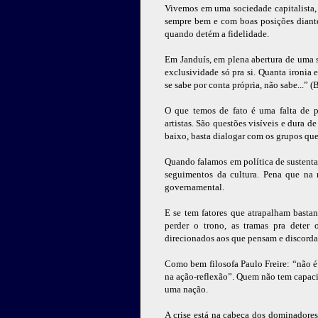
Vivemos em uma sociedade capitalista, 
sempre bem e com boas posições diante
quando detém a fidelidade.
Em Janduís, em plena abertura de uma 
exclusividade só pra si. Quanta ironia 
se sabe por conta própria, não sabe...” (
O que temos de fato é uma falta de po
artistas. São questões visíveis e dura d
baixo, basta dialogar com os grupos que
Quando falamos em política de sustentab
seguimentos da cultura. Pena que na 
governamental.
E se tem fatores que atrapalham basta
perder o trono, as tramas pra deter
direcionados aos que pensam e discorda
Como bem filosofa Paulo Freire: “não é 
na ação-reflexão”. Quem não tem capacida
uma nação.
A crise está na cabeça dos dominadores