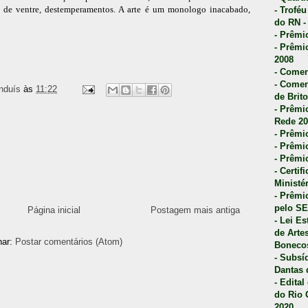
ão de ventre, destemperamentos. A arte é um monologo inacabado,
- Trofé
do RN -
- Prêmi
- Prêmi
2008
- Comen
- Comen
nduís
às
11:22
de Brito
- Prêmio
Rede 20
- Prêmio
- Prêmi
- Prêmi
- Certi
Ministé
- Prêmi
pelo S
Página inicial
Postagem mais antiga
- Lei E
de Arte
nar:
Postar comentários (Atom)
Bonecos
- Subsí
Dantas 
- Edita
do Rio 
2020