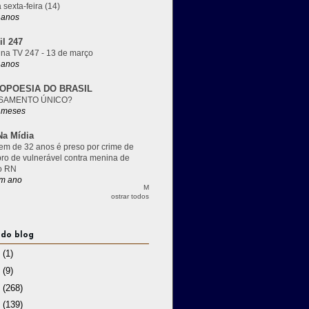
 sexta-feira (14)
 anos
il 247
 na TV 247 - 13 de março
 anos
OPOESIA DO BRASIL
SAMENTO ÚNICO?
 meses
a Mídia
m de 32 anos é preso por crime de
pro de vulnerável contra menina de
o RN
m ano
M
ostrar todos
 do blog
3
(1)
2
(9)
1
(268)
0
(139)