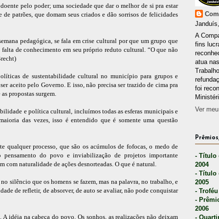
doente pelo poder; uma sociedade que dar o melhor de si pra estar
Comp
 de patrões, que domam seus criados e dão sorrisos de felicidades
Janduís,
A Compa
semana pedagógica, se fala em crise cultural por que um grupo que
fins lucr
e falta de conhecimento em seu próprio reduto cultural. “O que não
reconhec
Brecht)
atua nas
Trabalh
líticas de sustentabilidade cultural no município para grupos e
refunda
e ser aceito pelo Governo. E isso, não precisa ser trazido de cima pra
foi reco
 as propostas surgem.
Ministér
Ver meu 
ilidade e política cultural, incluímos todas as esferas municipais e
maioria das vezes, isso é entendido que é somente uma questão
Prêmios,
nte qualquer processo, que são os acúmulos de fofocas, o medo de
 o pensamento do povo e inviabilização de projetos importante
- Título
m com naturalidade de ações desnorteadas. O que é natural.
2004
- Título
no silêncio que os homens se fazem, mas na palavra, no trabalho, e
2005
de de refletir, de absorver, de auto se avaliar, não pode conquistar
- Troféu
- Prêmi
2006
. A idéia na cabeça do povo. Os sonhos, as realizações não deixam
- Quarti