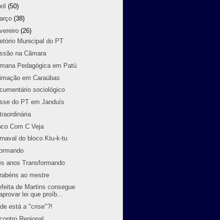
ril
(50)
arço
(38)
vereiro
(26)
retório Municipal do PT
ssão na Câmara
mana Pedagógica em Patú
imação em Caraúbas
cumentário sociológico
sse do PT em Janduís
traordinária
oco Com C Veja
rnaval do bloco Ktu-k-tu
formando
ês anos Transformando
rabéns ao mestre
efeita de Martins consegue
aprovar lei que proíb...
de está a "crise"?!
contro Regional