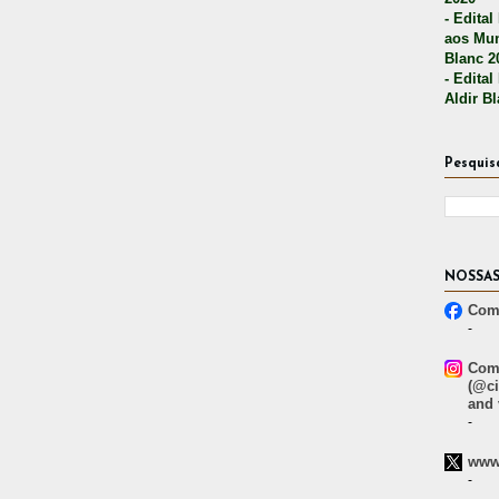
- Edital
aos Mun
Blanc 2
- Edital
Aldir B
Pesquis
NOSSAS
Comp
-
Comp
(@ci
and 
-
www.
-