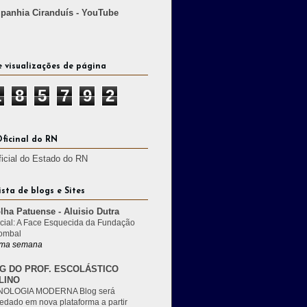
anhia Ciranduís - YouTube
e visualizações de página
1
8
5
7
9
2
Oficinal do RN
ficial do Estado do RN
ista de blogs e Sites
lha Patuense - Aluisio Dutra
cial: A Face Esquecida da Fundação
ombal
ma semana
G DO PROF. ESCOLÁSTICO
LINO
OLOGIA MODERNA Blog será
edado em nova plataforma a partir