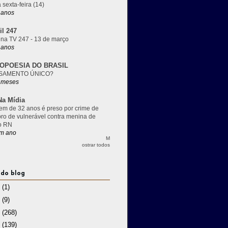
 sexta-feira (14)
 anos
il 247
 na TV 247 - 13 de março
 anos
OPOESIA DO BRASIL
SAMENTO ÚNICO?
 meses
a Mídia
m de 32 anos é preso por crime de
pro de vulnerável contra menina de
o RN
m ano
M
ostrar todos
 do blog
3
(1)
2
(9)
1
(268)
0
(139)