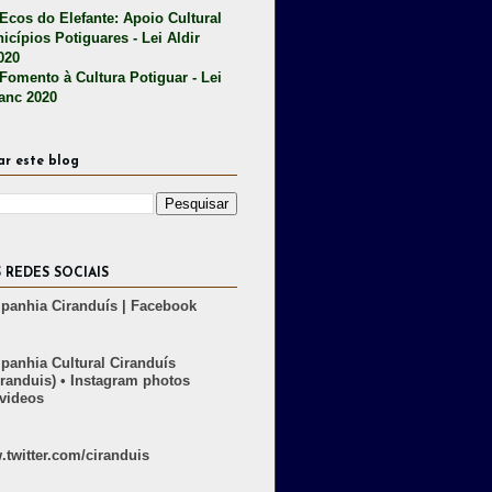
 Ecos do Elefante: Apoio Cultural
icípios Potiguares - Lei Aldir
020
 Fomento à Cultura Potiguar - Lei
lanc 2020
ar este blog
 REDES SOCIAIS
anhia Ciranduís | Facebook
anhia Cultural Ciranduís
randuis) • Instagram photos
videos
twitter.com/ciranduis