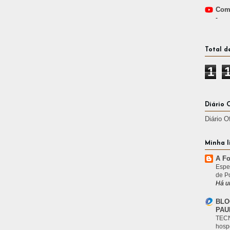
Comp
-
Total d
1
Diário 
Diário O
Minha l
A Fo
Espe
de P
Há u
BLO
PAU
TECN
hosp