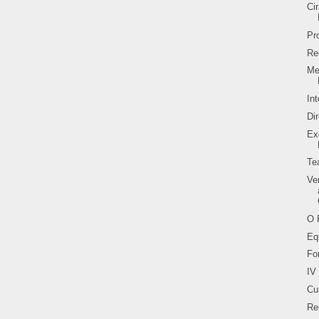
Ci
Pr
Re
Me
In
Di
Ex
Te
Ve
O 
Eq
Fo
IV
Cu
Re