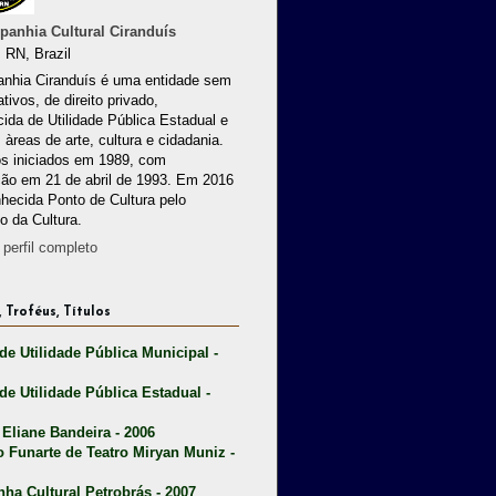
anhia Cultural Ciranduís
 RN, Brazil
nhia Ciranduís é uma entidade sem
ativos, de direito privado,
ida de Utilidade Pública Estadual e
 àreas de arte, cultura e cidadania.
os iniciados em 1989, com
ção em 21 de abril de 1993. Em 2016
nhecida Ponto de Cultura pelo
io da Cultura.
perfil completo
 Troféus, Títulos
 de Utilidade Pública Municipal -
 de Utilidade Pública Estadual -
 Eliane Bandeira - 2006
o Funarte de Teatro Miryan Muniz -
nha Cultural Petrobrás - 2007