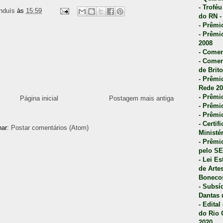
- Trofé
nduís
às
15:59
do RN -
- Prêmi
- Prêmi
2008
- Comen
- Comen
de Brito
- Prêmio
Rede 20
- Prêmio
Página inicial
Postagem mais antiga
- Prêmi
- Prêmi
- Certi
nar:
Postar comentários (Atom)
Ministé
- Prêmi
pelo S
- Lei E
de Arte
Bonecos
- Subsí
Dantas 
- Edita
do Rio 
2020