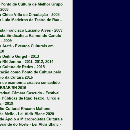
u Ponto de Cultura de Melhor Grupo
 2008
o Chico Villa de Circulação - 2008
o Lula Medeiros de Teatro de Rua -
da Francisco Luciano Alves - 2009
da Sindicalista Raimundo Canuto
 - 2009
 Areté - E
ventos Culturais em
10
 Deífilo Gurgel - 2013
o RN Junino - 2011, 2012, 2014
o Cultura de Redes - 2015
ficação como Ponto de Cultura pelo
rio da Cultura 2016
o de economia criativa concedido
EBRAE/RN 2016
stadual Câmara Cascudo - Festival
s Públicas de Rua: Teatro, Circo e
 - 2019
dio Cultural Rhuann Mallone
de Mello - Lei Aldir Blanc 2020
l de Apoio a Microprojetos Culturais
Grande do Norte - Lei Aldir Blanc -