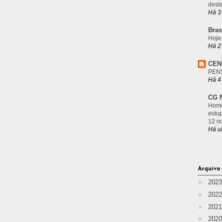
desta
Há 3
Bras
Hoje
Há 2
CEN
PEN
Há 4
CG N
Home
estu
12 n
Há u
Arquivo
►
202
►
202
►
202
►
202