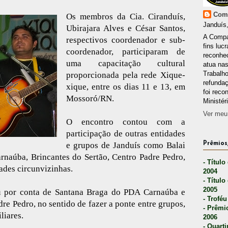
Comp
Os membros da Cia. Ciranduís,
Janduís,
Ubirajara Alves e César Santos,
A Compa
respectivos coordenador e sub-
fins lucr
coordenador, participaram de
reconhec
uma capacitação cultural
atua nas
Trabalh
proporcionada pela rede Xique-
refunda
xique, entre os dias 11 e 13, em
foi reco
Mossoró/RN.
Ministér
Ver meu 
O encontro contou com a
participação de outras entidades
e grupos de Janduís como Balai
Prêmios,
rnaúba, Brincantes do Sertão, Centro Padre Pedro,
- Título
ades circunvizinhas.
2004
- Título
2005
ou por conta de Santana Braga do PDA Carnaúba e
- Troféu
e Pedro, no sentido de fazer a ponte entre grupos,
- Prêmi
liares.
2006
- Quarti