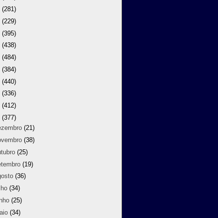
9
(281)
8
(229)
7
(395)
6
(438)
5
(484)
4
(384)
3
(440)
2
(336)
1
(412)
0
(377)
ezembro
(21)
ovembro
(38)
utubro
(25)
etembro
(19)
gosto
(36)
lho
(34)
unho
(25)
aio
(34)