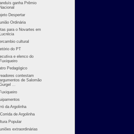
randuís ganha Prêmio
Nacional
ojeto Despertar
união Ordinária
tas para o Novartes em
Lucrécia
tercambio cultural
retório do PT
ecutiva e elenco do
Fuxiqueiro
atro Pedagógico
readores contestam
argumentos de Salomão
Gurgel ...
Fuxiqueiro
uipamentos
rró da Argolinha
 Corrida de Argolinha
ltura Popular
uniões extraordinárias