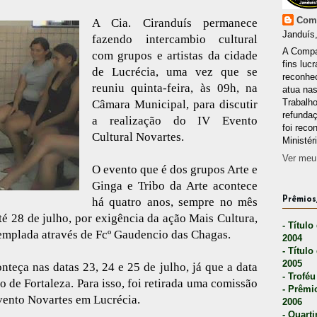
Comp
A Cia. Ciranduís permanece
Janduís,
fazendo intercambio cultural
A Compa
com grupos e artistas da cidade
fins lucr
de Lucrécia, uma vez que se
reconhec
reuniu quinta-feira, às 09h, na
atua nas
Trabalh
Câmara Municipal, para discutir
refunda
a realização do IV Evento
foi reco
Cultural Novartes.
Ministér
Ver meu 
O evento que é dos grupos Arte e
Ginga e Tribo da Arte acontece
há quatro anos, sempre no mês
Prêmios,
té 28 de julho, por exigência da ação Mais Cultura,
- Título
emplada através de Fcº Gaudencio das Chagas.
2004
- Título
2005
nteça nas datas 23, 24 e 25 de julho, já que a data
- Troféu
 de Fortaleza. Para isso, foi retirada uma comissão
- Prêmi
Evento Novartes em Lucrécia.
2006
- Quarti