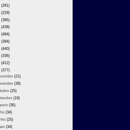
9
(281)
8
(229)
7
(395)
6
(438)
5
(484)
4
(384)
3
(440)
2
(336)
1
(412)
0
(377)
ezembro
(21)
ovembro
(38)
utubro
(25)
etembro
(19)
gosto
(36)
lho
(34)
unho
(25)
aio
(34)