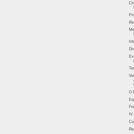
Ci
Pr
Re
Me
In
Di
Ex
Te
Ve
O 
Eq
Fo
IV
Cu
Re