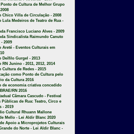
u Ponto de Cultura de Melhor Grupo
 2008
o Chico Villa de Circulação - 2008
o Lula Medeiros de Teatro de Rua -
da Francisco Luciano Alves - 2009
da Sindicalista Raimundo Canuto
 - 2009
 Areté - E
ventos Culturais em
10
 Deífilo Gurgel - 2013
o RN Junino - 2011, 2012, 2014
o Cultura de Redes - 2015
ficação como Ponto de Cultura pelo
rio da Cultura 2016
o de economia criativa concedido
EBRAE/RN 2016
stadual Câmara Cascudo - Festival
s Públicas de Rua: Teatro, Circo e
 - 2019
dio Cultural Rhuann Mallone
de Mello - Lei Aldir Blanc 2020
l de Apoio a Microprojetos Culturais
Grande do Norte - Lei Aldir Blanc -