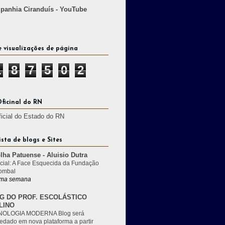
anhia Ciranduís - YouTube
e visualizações de página
1
8
7
5
0
2
Oficinal do RN
ficial do Estado do RN
ista de blogs e Sites
lha Patuense - Aluisio Dutra
cial: A Face Esquecida da Fundação
ombal
ma semana
G DO PROF. ESCOLÁSTICO
LINO
OLOGIA MODERNA Blog será
edado em nova plataforma a partir