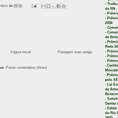
- Trofé
nduís
às
09:56
do RN -
- Prêmi
- Prêmi
2008
- Comen
- Comen
de Brito
- Prêmio
Rede 20
- Prêmio
Página inicial
Postagem mais antiga
- Prêmi
- Prêmi
- Certi
nar:
Postar comentários (Atom)
Ministé
- Prêmi
pelo S
- Lei E
de Arte
Bonecos
- Subsí
Dantas 
- Edita
do Rio 
2020