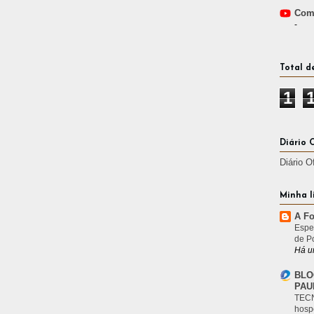
Comp
-
Total d
1
Diário 
Diário O
Minha l
A Fo
Espe
de P
Há u
BLO
PAU
TECN
hosp