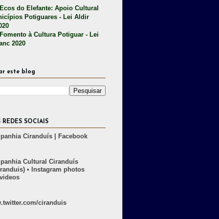
 Ecos do Elefante: Apoio Cultural
icípios Potiguares - Lei Aldir
020
 Fomento à Cultura Potiguar - Lei
lanc 2020
ar este blog
 REDES SOCIAIS
anhia Ciranduís | Facebook
anhia Cultural Ciranduís
randuis) • Instagram photos
videos
twitter.com/ciranduis