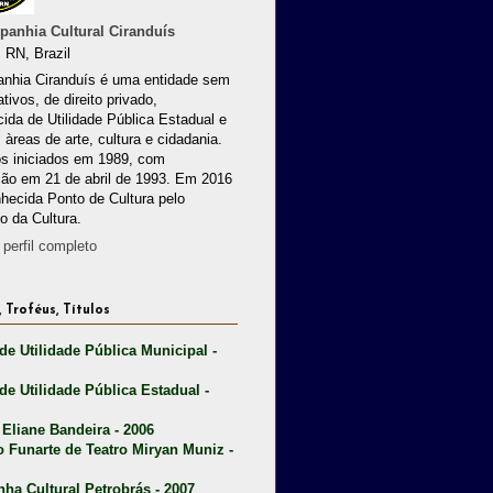
anhia Cultural Ciranduís
 RN, Brazil
nhia Ciranduís é uma entidade sem
ativos, de direito privado,
ida de Utilidade Pública Estadual e
 àreas de arte, cultura e cidadania.
os iniciados em 1989, com
ção em 21 de abril de 1993. Em 2016
nhecida Ponto de Cultura pelo
io da Cultura.
perfil completo
 Troféus, Títulos
 de Utilidade Pública Municipal -
 de Utilidade Pública Estadual -
 Eliane Bandeira - 2006
o Funarte de Teatro Miryan Muniz -
nha Cultural Petrobrás - 2007