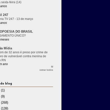
 sexta-feira (14)
 anos
il 247
 na TV 247 - 13 de março
 anos
OPOESIA DO BRASIL
SAMENTO ÚNICO?
 meses
a Mídia
m de 32 anos é preso por crime de
pro de vulnerável contra menina de
o RN
m ano
M
ostrar todos
 do blog
3
(1)
2
(9)
1
(268)
0
(139)