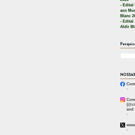
- Edital
aos Mun
Blanc 2
- Edital
Aldir B
Pesquis
NOSSAS
Comp
-
Comp
(@ci
and 
-
www.
-