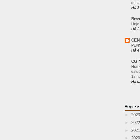
desta
Há 3
Bras
Hoje
Há 2
CEN
PEN
Há 4
CG N
Home
estu
12 n
Há u
Arquivo
►
202
►
202
►
202
►
202