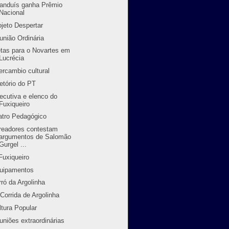
randuís ganha Prêmio
Nacional
ojeto Despertar
união Ordinária
tas para o Novartes em
Lucrécia
tercambio cultural
retório do PT
ecutiva e elenco do
Fuxiqueiro
atro Pedagógico
readores contestam
argumentos de Salomão
Gurgel ...
Fuxiqueiro
uipamentos
rró da Argolinha
 Corrida de Argolinha
ltura Popular
uniões extraordinárias