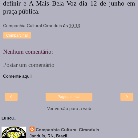
definir e A Mais Bela Voz dia 12 de junho em
praça pública.
Companhia Cultural Ciranduís
às
10:13
Compartilhar
Nenhum comentário:
Postar um comentário
Comente aqui!
‹
›
Página inicial
Ver versão para a web
Eu sou...
Companhia Cultural Ciranduís
Janduís, RN, Brazil