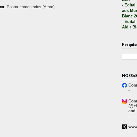
- Edital
nar:
Postar comentários (Atom)
aos Mun
Blanc 2
- Edital
Aldir B
Pesquis
NOSSAS
Comp
-
Comp
(@ci
and 
-
www.
-