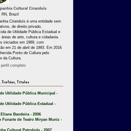
anhia Cultural Ciranduís
 RN, Brazil
nhia Ciranduís é uma entidade sem
ativos, de direito privado,
ida de Utilidade Pública Estadual e
 àreas de arte, cultura e cidadania.
os iniciados em 1989, com
ção em 21 de abril de 1993. Em 2016
nhecida Ponto de Cultura pelo
io da Cultura.
perfil completo
 Troféus, Títulos
 de Utilidade Pública Municipal -
 de Utilidade Pública Estadual -
 Eliane Bandeira - 2006
o Funarte de Teatro Miryan Muniz -
nha Cultural Petrobrás - 2007