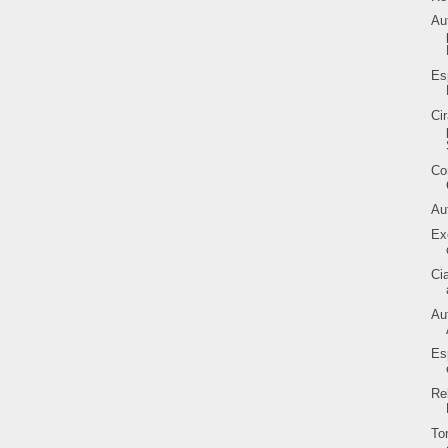
Au
Es
Ci
Co
Au
Ex
Ci
Au
Es
Re
To