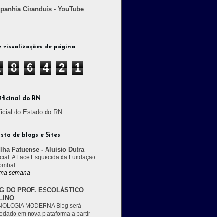
anhia Ciranduís - YouTube
e visualizações de página
1
8
6
4
2
1
Oficinal do RN
ficial do Estado do RN
ista de blogs e Sites
lha Patuense - Aluisio Dutra
cial: A Face Esquecida da Fundação
ombal
ma semana
G DO PROF. ESCOLÁSTICO
LINO
OLOGIA MODERNA Blog será
edado em nova plataforma a partir