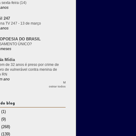
 sexta-feira (14)
 anos
il 247
 na TV 247 - 13 de março
 anos
OPOESIA DO BRASIL
SAMENTO ÚNICO?
 meses
a Mídia
m de 32 anos é preso por crime de
pro de vulnerável contra menina de
o RN
m ano
M
ostrar todos
 do blog
3
(1)
2
(9)
1
(268)
0
(139)