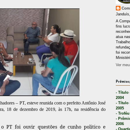
Comp
Janduís,
A Compa
fins lucr
reconhec
atua nas
Trabalh
refunda
foi reco
Ministér
Ver meu 
Prêmios,
- Título
2004
hadores – PT, esteve reunida com o prefeito Antônio José
- Título
2005
eira, 18 de dezembro de 2019, às 17h, na residência do
- Troféu
- Prêmi
2006
 o PT foi ouvir questões de cunho politico e
- Quarti