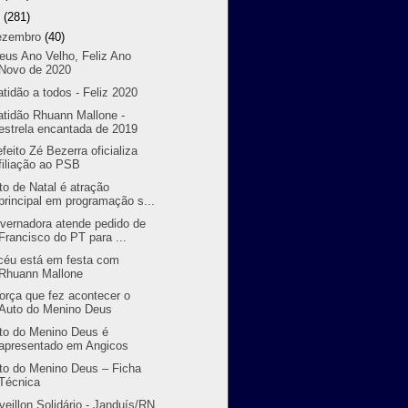
9
(281)
ezembro
(40)
eus Ano Velho, Feliz Ano
Novo de 2020
atidão a todos - Feliz 2020
atidão Rhuann Mallone -
estrela encantada de 2019
efeito Zé Bezerra oficializa
filiação ao PSB
to de Natal é atração
principal em programação s...
vernadora atende pedido de
Francisco do PT para ...
céu está em festa com
Rhuann Mallone
força que fez acontecer o
Auto do Menino Deus
to do Menino Deus é
apresentado em Angicos
to do Menino Deus – Ficha
Técnica
veillon Solidário - Janduís/RN