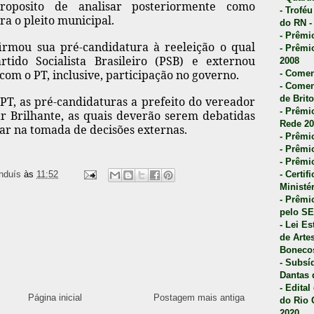
oposito de analisar posteriormente como
- Trofé
ra o pleito municipal.
do RN -
- Prêmi
irmou sua pré-candidatura à reeleição o qual
- Prêmi
tido Socialista Brasileiro (PSB) e externou
2008
om o PT, inclusive, participação no governo.
- Comen
- Comen
de Brito
PT, as pré-candidaturas a prefeito do vereador
- Prêmio
 Brilhante, as quais deverão serem debatidas
Rede 20
ar na tomada de decisões externas.
- Prêmio
- Prêmi
- Prêmi
nduís
às
11:52
- Certi
Ministé
- Prêmi
pelo S
- Lei E
de Arte
Bonecos
- Subsí
Dantas 
- Edita
Página inicial
Postagem mais antiga
do Rio 
2020