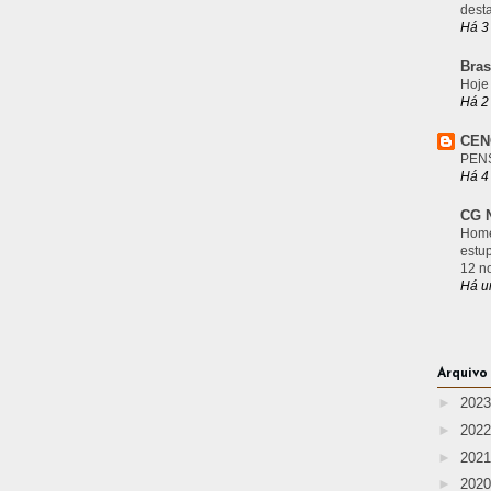
desta
Há 3
Bras
Hoje
Há 2
CEN
PEN
Há 4
CG N
Home
estu
12 n
Há u
Arquivo
►
202
►
202
►
202
►
202