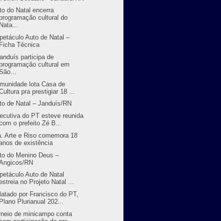
to do Natal encerra
programação cultural do
Nata...
petáculo Auto de Natal –
Ficha Técnica
randuís participa de
programação cultural em
São...
munidade lota Casa de
Cultura pra prestigiar 18 ...
to de Natal – Janduís/RN
ecutiva do PT esteve reunida
com o prefeito Zé B...
a. Arte e Riso comemora 18
anos de existência
to do Menino Deus –
Angicos/RN
petáculo Auto de Natal
estreia no Projeto Natal ...
latado por Francisco do PT,
Plano Plurianual 202...
rneio de minicampo conta