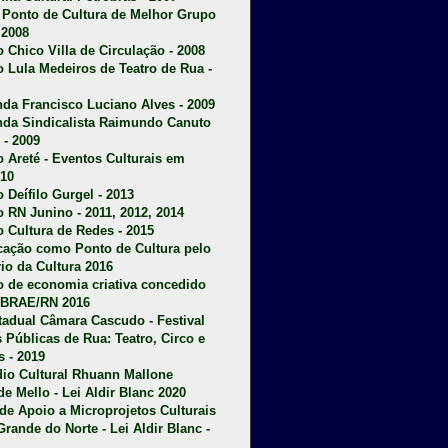
u Ponto de Cultura de Melhor Grupo
 2008
o Chico Villa de Circulação - 2008
o Lula Medeiros de Teatro de Rua -
da Francisco Luciano Alves - 2009
da Sindicalista Raimundo Canuto
 - 2009
 Areté - E
ventos Culturais em
10
 Deífilo Gurgel - 2013
o RN Junino - 2011, 2012, 2014
o Cultura de Redes - 2015
ficação como Ponto de Cultura pelo
rio da Cultura 2016
o de economia criativa concedido
EBRAE/RN 2016
stadual Câmara Cascudo - Festival
s Públicas de Rua: Teatro, Circo e
 - 2019
dio Cultural Rhuann Mallone
de Mello - Lei Aldir Blanc 2020
l de Apoio a Microprojetos Culturais
Grande do Norte - Lei Aldir Blanc -