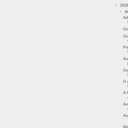
▼
201
▼
d
Ad
Gr
Gr
Pr
Au
Go
O 
A 
Au
Au
Ré