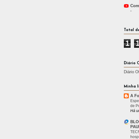
Comp
-
Total d
1
Diário 
Diário O
Minha l
A Fo
Espe
de P
Há u
BLO
PAU
TECN
hosp