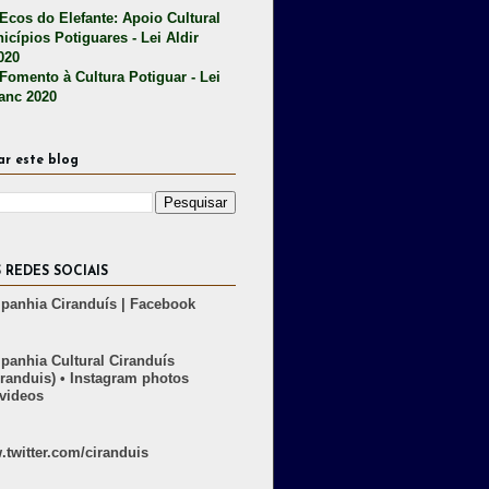
 Ecos do Elefante: Apoio Cultural
icípios Potiguares - Lei Aldir
020
 Fomento à Cultura Potiguar - Lei
lanc 2020
ar este blog
 REDES SOCIAIS
anhia Ciranduís | Facebook
anhia Cultural Ciranduís
randuis) • Instagram photos
videos
twitter.com/ciranduis