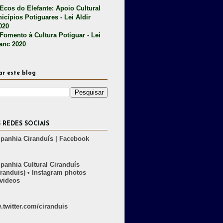
 Ecos do Elefante: Apoio Cultural
icípios Potiguares - Lei Aldir
020
 Fomento à Cultura Potiguar - Lei
lanc 2020
ar este blog
 REDES SOCIAIS
anhia Ciranduís | Facebook
anhia Cultural Ciranduís
randuis) • Instagram photos
videos
twitter.com/ciranduis