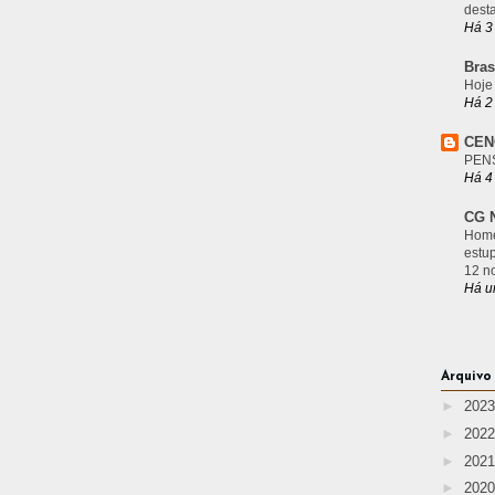
desta
Há 3
Bras
Hoje
Há 2
CEN
PEN
Há 4
CG N
Home
estu
12 n
Há u
Arquivo
►
202
►
202
►
202
►
202