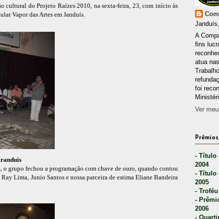
 cultural do Projeto Raízes 2010, na sexta-feira, 23, com início às
Comp
ular Vapor das Artes em Janduís.
Janduís,
A Compa
fins lucr
reconhec
atua nas
Trabalh
refunda
foi reco
Ministér
Ver meu 
Prêmios,
- Título
iranduis
2004
, o grupo fechou a programação com chave de ouro, quando contou
- Título
 Ray Lima, Junio Santos e nossa parceira de estima Eliane Bandeira
2005
- Troféu
- Prêmi
2006
- Quarti