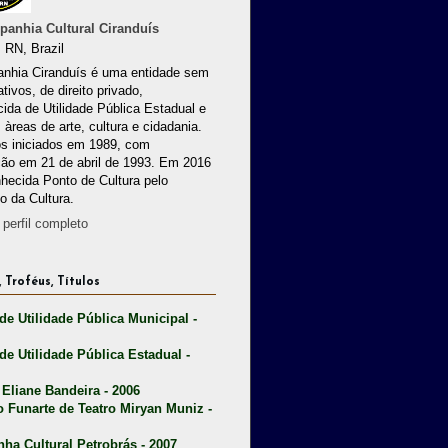
anhia Cultural Ciranduís
 RN, Brazil
nhia Ciranduís é uma entidade sem
ativos, de direito privado,
ida de Utilidade Pública Estadual e
 àreas de arte, cultura e cidadania.
os iniciados em 1989, com
ção em 21 de abril de 1993. Em 2016
nhecida Ponto de Cultura pelo
io da Cultura.
perfil completo
 Troféus, Títulos
 de Utilidade Pública Municipal -
 de Utilidade Pública Estadual -
 Eliane Bandeira - 2006
o Funarte de Teatro Miryan Muniz -
nha Cultural Petrobrás - 2007