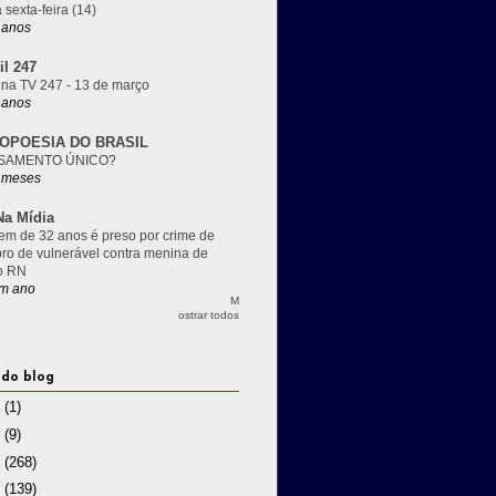
 sexta-feira (14)
 anos
il 247
 na TV 247 - 13 de março
 anos
OPOESIA DO BRASIL
SAMENTO ÚNICO?
 meses
a Mídia
m de 32 anos é preso por crime de
pro de vulnerável contra menina de
o RN
m ano
M
ostrar todos
 do blog
3
(1)
2
(9)
1
(268)
0
(139)