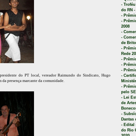
- Trofé
do RN -
- Prêmi
- Prêmi
2008
- Comen
- Comen
de Brito
- Prêmio
Rede 20
- Prêmio
- Prêmi
- Prêmi
 presidente do PT local, vereador Raimundo do Sindicato, Hugo
- Certi
 da presença marcante da comunidade.
Ministé
- Prêmi
pelo S
- Lei E
de Arte
Bonecos
- Subsí
Dantas 
- Edita
do Rio 
2020