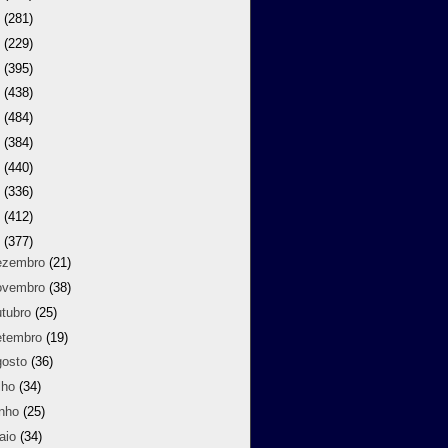
9
(281)
8
(229)
7
(395)
6
(438)
5
(484)
4
(384)
3
(440)
2
(336)
1
(412)
0
(377)
ezembro
(21)
ovembro
(38)
utubro
(25)
etembro
(19)
gosto
(36)
lho
(34)
unho
(25)
aio
(34)