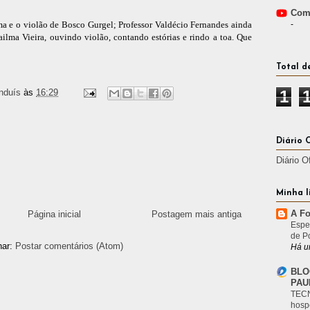
Comp
 e o violão de Bosco Gurgel; Professor Valdécio Fernandes ainda
-
ailma Vieira, ouvindo violão, contando estórias e rindo a toa. Que
Total d
nduís
às
16:29
1
Diário 
Diário O
Minha l
A Fo
Página inicial
Postagem mais antiga
Espe
de P
nar:
Postar comentários (Atom)
Há u
BLO
PAU
TECN
hosp