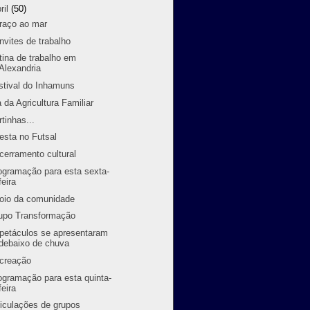
ril
(50)
raço ao mar
nvites de trabalho
tina de trabalho em
Alexandria
stival do Inhamuns
a da Agricultura Familiar
rtinhas...
festa no Futsal
cerramento cultural
ogramação para esta sexta-
feira
oio da comunidade
upo Transformação
petáculos se apresentaram
debaixo de chuva
creação
ogramação para esta quinta-
feira
ticulações de grupos