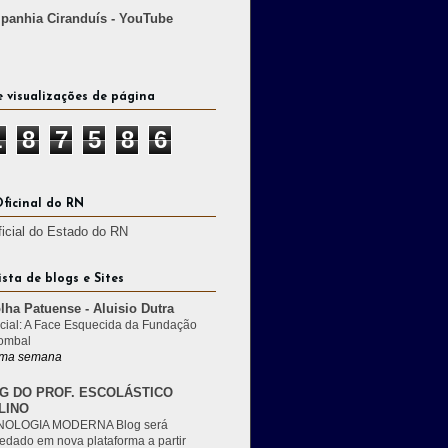
anhia Ciranduís - YouTube
e visualizações de página
1
8
7
5
8
6
Oficinal do RN
ficial do Estado do RN
ista de blogs e Sites
lha Patuense - Aluisio Dutra
cial: A Face Esquecida da Fundação
ombal
ma semana
G DO PROF. ESCOLÁSTICO
LINO
OLOGIA MODERNA Blog será
edado em nova plataforma a partir