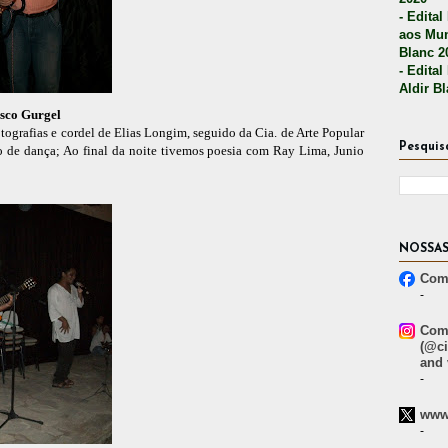
- Edital
aos Mun
Blanc 2
- Edital
Aldir B
sco Gurgel
ografias e cordel de Elias Longim, seguido da Cia. de Arte Popular
Pesquis
 de dança; Ao final da noite tivemos poesia com Ray Lima, Junio
NOSSAS
Comp
-
Comp
(@ci
and 
-
www.
-