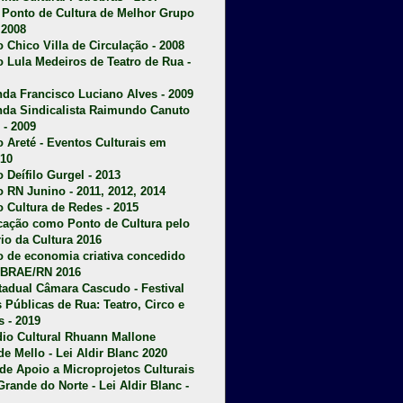
u Ponto de Cultura de Melhor Grupo
 2008
o Chico Villa de Circulação - 2008
o Lula Medeiros de Teatro de Rua -
da Francisco Luciano Alves - 2009
da Sindicalista Raimundo Canuto
 - 2009
 Areté - E
ventos Culturais em
10
 Deífilo Gurgel - 2013
o RN Junino - 2011, 2012, 2014
o Cultura de Redes - 2015
ficação como Ponto de Cultura pelo
rio da Cultura 2016
o de economia criativa concedido
EBRAE/RN 2016
stadual Câmara Cascudo - Festival
s Públicas de Rua: Teatro, Circo e
 - 2019
dio Cultural Rhuann Mallone
de Mello - Lei Aldir Blanc 2020
l de Apoio a Microprojetos Culturais
Grande do Norte - Lei Aldir Blanc -