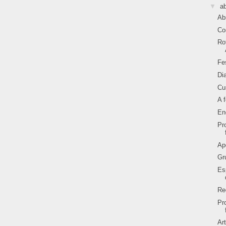
▼
ab
Ab
Co
Ro
Fe
Di
Cu
A 
En
Pr
Ap
Gr
Es
Re
Pr
Ar