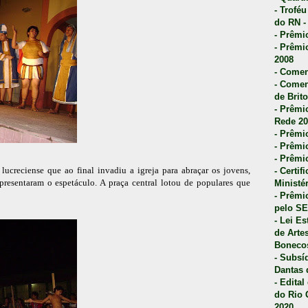
- Trofé
do RN -
- Prêmi
- Prêmi
2008
- Comen
- Comen
de Brito
- Prêmio
Rede 20
- Prêmio
- Prêmi
- Prêmi
lucreciense que ao final invadiu a igreja para abraçar os jovens,
- Certi
presentaram o espetáculo. A praça central lotou de populares que
Ministé
- Prêmi
pelo S
- Lei E
de Arte
Bonecos
- Subsí
Dantas 
- Edita
do Rio 
2020