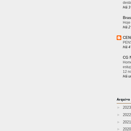
desta
Há 3
Bras
Hoje
Há 2
CEN
PEN
Há 4
CG N
Home
estu
12 n
Há u
Arquivo
►
202
►
202
►
202
►
202