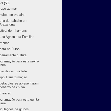
ril
(50)
raço ao mar
nvites de trabalho
tina de trabalho em
Alexandria
stival do Inhamuns
a da Agricultura Familiar
rtinhas...
festa no Futsal
cerramento cultural
ogramação para esta sexta-
feira
oio da comunidade
upo Transformação
petáculos se apresentaram
debaixo de chuva
creação
ogramação para esta quinta-
feira
ticulações de grupos