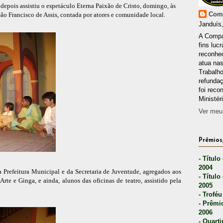
epois assistiu o espetáculo Eterna Paixão de Cristo, domingo, às
Comp
São Francisco de Assis, contada por atores e comunidade local.
Janduís,
A Compa
fins lucr
reconhec
atua nas
Trabalh
refunda
foi reco
Ministér
Ver meu 
Prêmios,
- Título
2004
 Prefeitura Municipal e da Secretaria de Juventude, agregados aos
- Título
Arte e Ginga, e ainda, alunos das oficinas de teatro, assistido pela
2005
- Troféu
- Prêmi
2006
- Quarti