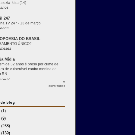
 sexta-feira (14)
 anos
il 247
 na TV 247 - 13 de março
 anos
OPOESIA DO BRASIL
SAMENTO ÚNICO?
 meses
a Mídia
m de 32 anos é preso por crime de
pro de vulnerável contra menina de
o RN
m ano
M
ostrar todos
 do blog
3
(1)
2
(9)
1
(268)
0
(139)