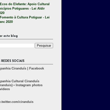
 Ecos do Elefante: Apoio Cultural
icípios Potiguares - Lei Aldir
020
 Fomento à Cultura Potiguar - Lei
lanc 2020
ar este blog
 REDES SOCIAIS
anhia Ciranduís | Facebook
anhia Cultural Ciranduís
randuis) • Instagram photos
videos
twitter.com/ciranduis