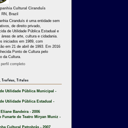
anhia Cultural Ciranduís
 RN, Brazil
nhia Ciranduís é uma entidade sem
ativos, de direito privado,
ida de Utilidade Pública Estadual e
 àreas de arte, cultura e cidadania.
os iniciados em 1989, com
ção em 21 de abril de 1993. Em 2016
nhecida Ponto de Cultura pelo
io da Cultura.
perfil completo
 Troféus, Títulos
 de Utilidade Pública Municipal -
 de Utilidade Pública Estadual -
 Eliane Bandeira - 2006
o Funarte de Teatro Miryan Muniz -
nha Cultural Petrobrás - 2007