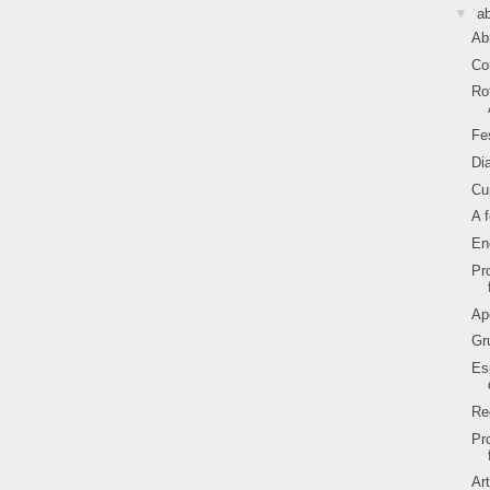
▼
ab
Ab
Co
Ro
Fe
Di
Cu
A 
En
Pr
Ap
Gr
Es
Re
Pr
Ar