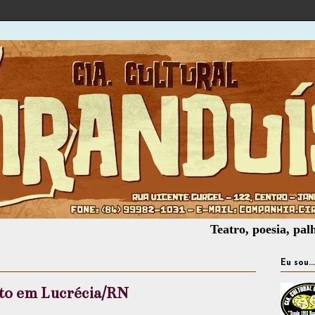
Teatro, poesia, palhaçaria, 
Eu sou...
sto em Lucrécia/RN