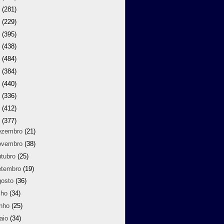
9
(281)
8
(229)
7
(395)
6
(438)
5
(484)
4
(384)
3
(440)
2
(336)
1
(412)
0
(377)
ezembro
(21)
ovembro
(38)
utubro
(25)
etembro
(19)
gosto
(36)
lho
(34)
unho
(25)
aio
(34)