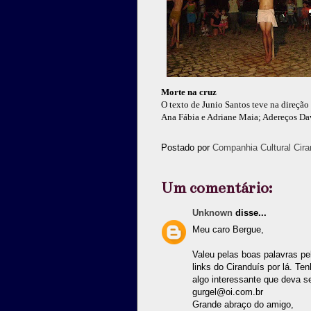
Morte na cruz
O texto de Junio Santos teve na direção
Ana Fábia e Adriane Maia; Adereços Dav
Postado por
Companhia Cultural Cira
Um comentário:
Unknown
disse...
Meu caro Bergue,
Valeu pelas boas palavras pe
links do Ciranduís por lá. T
algo interessante que deva s
gurgel@oi.com.br
Grande abraço do amigo,