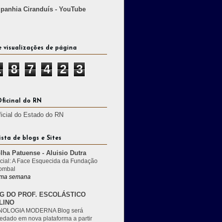
anhia Ciranduís - YouTube
e visualizações de página
1
8
7
4
2
3
Oficinal do RN
ficial do Estado do RN
ista de blogs e Sites
lha Patuense - Aluisio Dutra
cial: A Face Esquecida da Fundação
ombal
ma semana
G DO PROF. ESCOLÁSTICO
LINO
OLOGIA MODERNA Blog será
edado em nova plataforma a partir