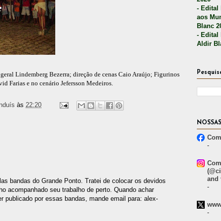
- Edital
aos Mun
Blanc 2
- Edital
Aldir B
Pesquis
 geral Lindemberg Bezerra; direção de cenas Caio Araújo; Figurinos
id Farias e no cenário Jefersson Medeiros.
nduís
às
22:20
NOSSAS
Comp
-
Comp
(@ci
and 
las bandas do Grande Ponto. Tratei de colocar os devidos
-
enho acompanhado seu trabalho de perto. Quando achar
er publicado por essas bandas, mande email para: alex-
www.
-