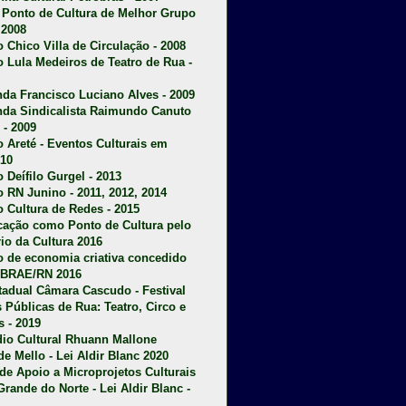
u Ponto de Cultura de Melhor Grupo
 2008
o Chico Villa de Circulação - 2008
o Lula Medeiros de Teatro de Rua -
da Francisco Luciano Alves - 2009
da Sindicalista Raimundo Canuto
 - 2009
 Areté - E
ventos Culturais em
10
 Deífilo Gurgel - 2013
o RN Junino - 2011, 2012, 2014
o Cultura de Redes - 2015
ficação como Ponto de Cultura pelo
rio da Cultura 2016
o de economia criativa concedido
EBRAE/RN 2016
stadual Câmara Cascudo - Festival
s Públicas de Rua: Teatro, Circo e
 - 2019
dio Cultural Rhuann Mallone
de Mello - Lei Aldir Blanc 2020
l de Apoio a Microprojetos Culturais
Grande do Norte - Lei Aldir Blanc -