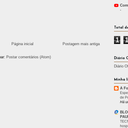
Comp
-
Total d
1
Página inicial
Postagem mais antiga
nar:
Postar comentários (Atom)
Diário 
Diário O
Minha l
A Fo
Espe
de P
Há u
BLO
PAU
TECN
hosp