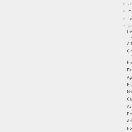
►
ab
►
m
►
fe
▼
ja
I 
A 
Ci
En
Fi
Ag
Es
Na
Ca
Av
Pr
At
Po