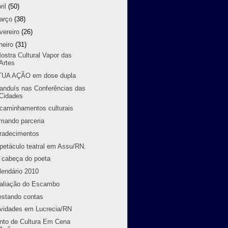
ril
(50)
arço
(38)
vereiro
(26)
neiro
(31)
Mostra Cultural Vapor das
Artes
TUA AÇÃO em dose dupla
randuís nas Conferências das
Cidades
caminhamentos culturais
rmando parceria
radecimentos
petáculo teatral em Assu/RN.
 cabeça do poeta
lendário 2010
aliação do Escambo
estando contas
ividades em Lucrecia/RN
nto de Cultura Em Cena