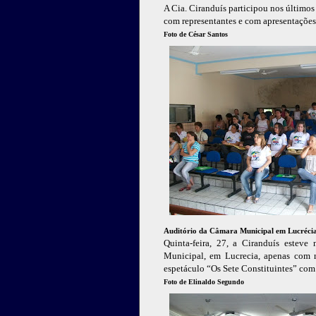
A Cia. Ciranduís participou nos último
com representantes e com apresentações 
Foto de César Santos
Auditório da Câmara Municipal em Lucréci
Quinta-feira, 27, a Ciranduís estev
Municipal, em Lucrecia, apenas com re
espetáculo “Os Sete Constituintes” com
Foto de Elinaldo Segundo