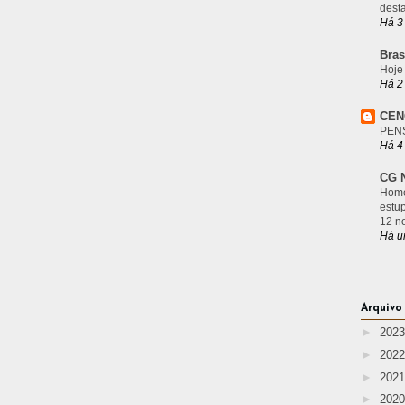
desta
Há 3
Bras
Hoje
Há 2
CEN
PEN
Há 4
CG N
Home
estu
12 n
Há u
Arquivo
►
202
►
202
►
202
►
202