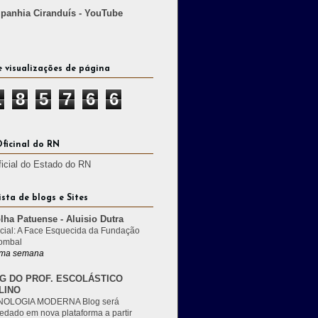
anhia Ciranduís - YouTube
e visualizações de página
1
8
5
7
6
6
Oficinal do RN
ficial do Estado do RN
ista de blogs e Sites
lha Patuense - Aluisio Dutra
cial: A Face Esquecida da Fundação
ombal
ma semana
G DO PROF. ESCOLÁSTICO
LINO
OLOGIA MODERNA Blog será
edado em nova plataforma a partir