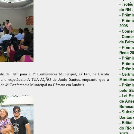
- Trofé
do RN -
- Prêmi
- Prêmi
2008
- Comen
- Comen
de Brito
- Prêmio
Rede 20
- Prêmio
- Prêmi
- Prêmi
dade de Patú para a 3ª Conferência Municipal, às 14h, na Escola
- Certi
vou o espetáculo A TUA AÇÃO de Junio Santos, enquanto que a
Ministé
 da 4ª Conferencia Municipal na Câmara em Janduís.
- Prêmi
pelo S
- Lei E
de Arte
Bonecos
- Subsí
Dantas 
- Edita
do Rio 
2020