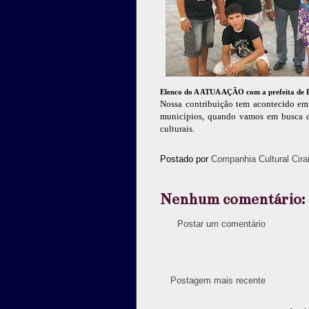
Elenco do A ATUA AÇÃO com a prefeita de P
Nossa contribuição tem acontecido em 
municípios, quando vamos em busca de
culturais.
Postado por
Companhia Cultural Cira
Nenhum comentário:
Postar um comentário
Postagem mais recente