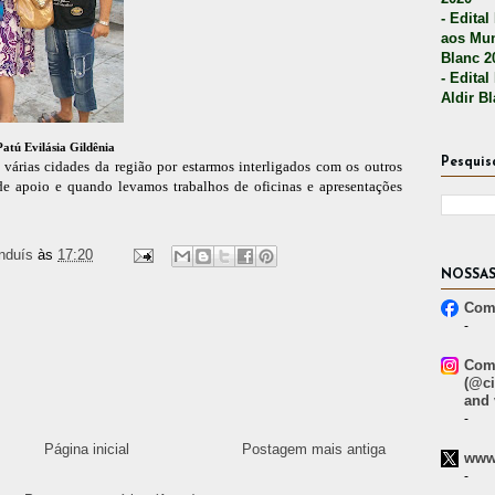
- Edital
aos Mun
Blanc 2
- Edital
Aldir B
atú Evilásia Gildênia
Pesquis
várias cidades da região por estarmos interligados com os outros
 apoio e quando levamos trabalhos de oficinas e apresentações
nduís
às
17:20
NOSSAS
Comp
-
Comp
(@ci
and 
-
Página inicial
Postagem mais antiga
www.
-