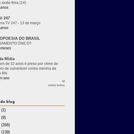
 sexta-feira (14)
 anos
il 247
 na TV 247 - 13 de março
 anos
OPOESIA DO BRASIL
SAMENTO ÚNICO?
 meses
a Mídia
m de 32 anos é preso por crime de
pro de vulnerável contra menina de
o RN
m ano
M
ostrar todos
 do blog
3
(1)
2
(9)
1
(268)
0
(139)