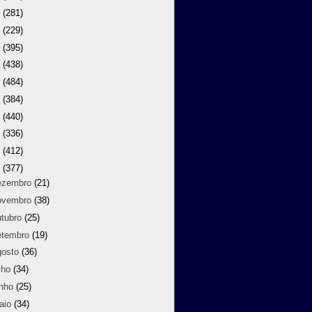
9
(281)
8
(229)
7
(395)
6
(438)
5
(484)
4
(384)
3
(440)
2
(336)
1
(412)
0
(377)
ezembro
(21)
ovembro
(38)
utubro
(25)
etembro
(19)
gosto
(36)
lho
(34)
unho
(25)
aio
(34)