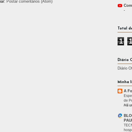
nar:
Postar comentários (Atom)
Comp
-
Total d
1
Diário 
Diário O
Minha l
A Fo
Espe
de P
Há u
BLO
PAU
TECN
hosp