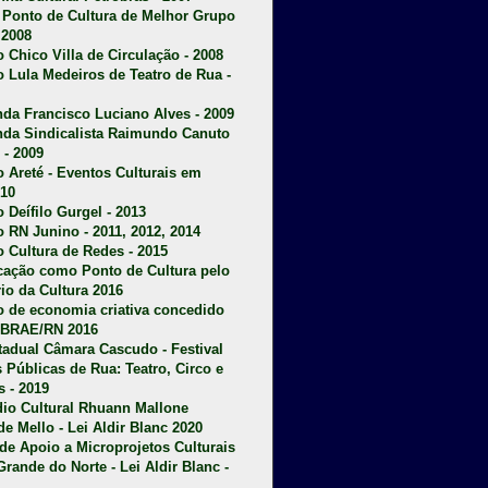
u Ponto de Cultura de Melhor Grupo
 2008
o Chico Villa de Circulação - 2008
o Lula Medeiros de Teatro de Rua -
da Francisco Luciano Alves - 2009
da Sindicalista Raimundo Canuto
 - 2009
 Areté - E
ventos Culturais em
10
 Deífilo Gurgel - 2013
o RN Junino - 2011, 2012, 2014
o Cultura de Redes - 2015
ficação como Ponto de Cultura pelo
rio da Cultura 2016
o de economia criativa concedido
EBRAE/RN 2016
stadual Câmara Cascudo - Festival
s Públicas de Rua: Teatro, Circo e
 - 2019
dio Cultural Rhuann Mallone
de Mello - Lei Aldir Blanc 2020
l de Apoio a Microprojetos Culturais
Grande do Norte - Lei Aldir Blanc -