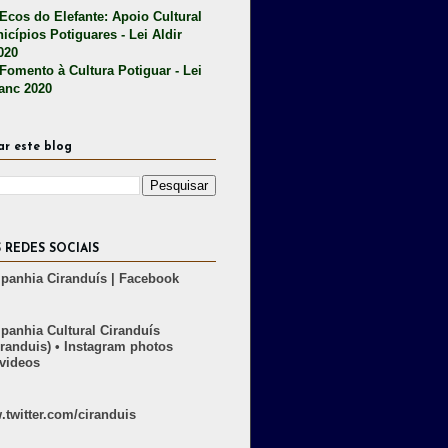
 Ecos do Elefante: Apoio Cultural
icípios Potiguares - Lei Aldir
020
 Fomento à Cultura Potiguar - Lei
lanc 2020
ar este blog
 REDES SOCIAIS
anhia Ciranduís | Facebook
anhia Cultural Ciranduís
randuis) • Instagram photos
videos
twitter.com/ciranduis