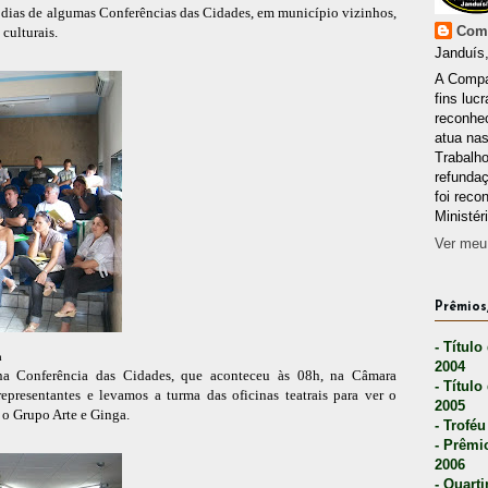
s dias de algumas Conferências das Cidades, em município vizinhos,
Comp
culturais.
Janduís,
A Compa
fins lucr
reconhec
atua nas
Trabalh
refunda
foi reco
Ministér
Ver meu 
Prêmios,
- Título
a
2004
e na Conferência das Cidades, que aconteceu às 08h, na Câmara
- Título
presentantes e levamos a turma das oficinas teatrais para ver o
2005
 o Grupo Arte e Ginga.
- Troféu
- Prêmi
2006
- Quarti