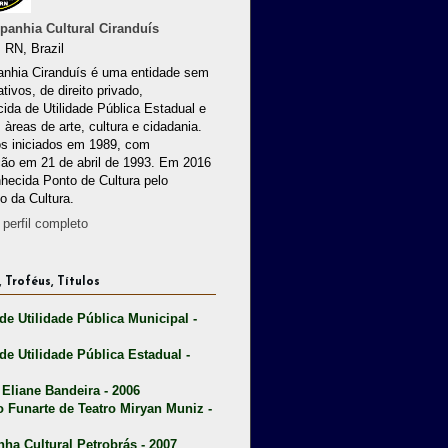
anhia Cultural Ciranduís
 RN, Brazil
nhia Ciranduís é uma entidade sem
ativos, de direito privado,
ida de Utilidade Pública Estadual e
 àreas de arte, cultura e cidadania.
os iniciados em 1989, com
ção em 21 de abril de 1993. Em 2016
nhecida Ponto de Cultura pelo
io da Cultura.
perfil completo
 Troféus, Títulos
 de Utilidade Pública Municipal -
 de Utilidade Pública Estadual -
 Eliane Bandeira - 2006
o Funarte de Teatro Miryan Muniz -
nha Cultural Petrobrás - 2007