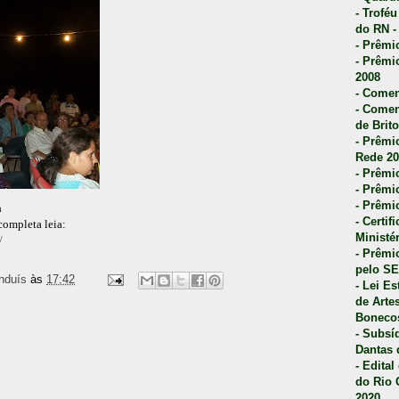
- Trofé
do RN -
- Prêmi
- Prêmi
2008
- Comen
- Comen
de Brito
- Prêmio
Rede 20
- Prêmio
- Prêmi
- Prêmi
a
- Certi
completa leia:
Ministé
/
- Prêmi
pelo S
nduís
às
17:42
- Lei E
de Arte
Bonecos
- Subsí
Dantas 
- Edita
do Rio 
2020