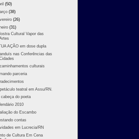
ril
(50)
arço
(38)
vereiro
(26)
neiro
(31)
Mostra Cultural Vapor das
Artes
TUA AÇÃO em dose dupla
randuís nas Conferências das
Cidades
caminhamentos culturais
rmando parceria
radecimentos
petáculo teatral em Assu/RN.
 cabeça do poeta
lendário 2010
aliação do Escambo
estando contas
ividades em Lucrecia/RN
nto de Cultura Em Cena