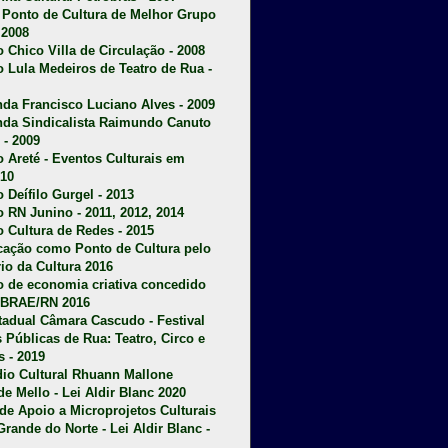
u Ponto de Cultura de Melhor Grupo
 2008
o Chico Villa de Circulação - 2008
o Lula Medeiros de Teatro de Rua -
da Francisco Luciano Alves - 2009
da Sindicalista Raimundo Canuto
 - 2009
 Areté - E
ventos Culturais em
10
 Deífilo Gurgel - 2013
o RN Junino - 2011, 2012, 2014
o Cultura de Redes - 2015
ficação como Ponto de Cultura pelo
rio da Cultura 2016
o de economia criativa concedido
EBRAE/RN 2016
stadual Câmara Cascudo - Festival
s Públicas de Rua: Teatro, Circo e
 - 2019
dio Cultural Rhuann Mallone
de Mello - Lei Aldir Blanc 2020
l de Apoio a Microprojetos Culturais
Grande do Norte - Lei Aldir Blanc -