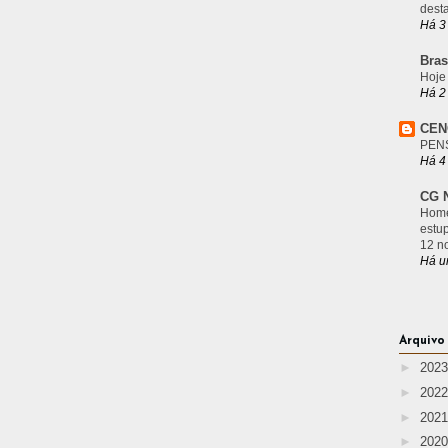
desta
Há 3
Bras
Hoje
Há 2
CEN
PEN
Há 4
CG N
Home
estu
12 n
Há u
Arquivo
►
202
►
202
►
202
►
202