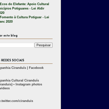
 Ecos do Elefante: Apoio Cultural
icípios Potiguares - Lei Aldir
020
 Fomento à Cultura Potiguar - Lei
lanc 2020
ar este blog
 REDES SOCIAIS
anhia Ciranduís | Facebook
anhia Cultural Ciranduís
randuis) • Instagram photos
videos
twitter.com/ciranduis