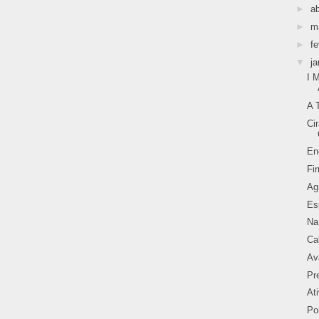
►
ab
►
m
►
fe
▼
ja
I 
A 
Ci
En
Fi
Ag
Es
Na
Ca
Av
Pr
At
Po