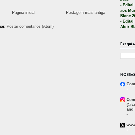
- Edital
aos Mun
Página inicial
Postagem mais antiga
Blanc 2
- Edital
nar:
Postar comentários (Atom)
Aldir B
Pesquis
NOSSAS
Comp
-
Comp
(@ci
and 
-
www.
-