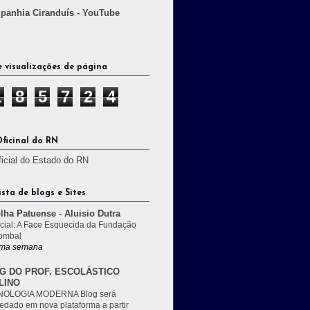
anhia Ciranduís - YouTube
e visualizações de página
1
8
5
7
2
4
Oficinal do RN
ficial do Estado do RN
ista de blogs e Sites
lha Patuense - Aluisio Dutra
cial: A Face Esquecida da Fundação
ombal
ma semana
G DO PROF. ESCOLÁSTICO
LINO
OLOGIA MODERNA Blog será
edado em nova plataforma a partir