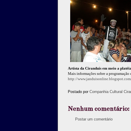
Artista da Ciranduís em meio a platéi
Mais informações sobre a programação 
http://www.janduisonline.blogspot.com
Postado por
Companhia Cultural Cira
Nenhum comentário:
Postar um comentário