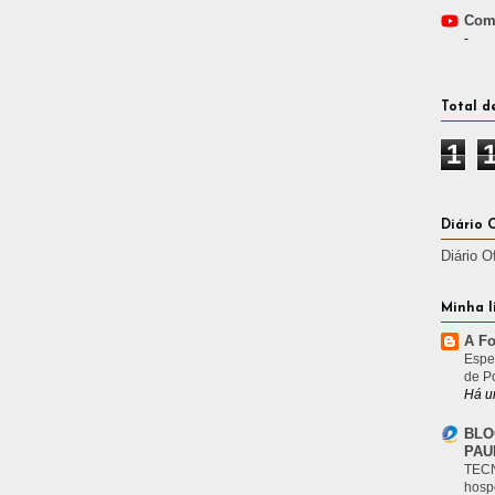
Comp
-
Total d
1
Diário 
Diário O
Minha l
A Fo
Espe
de P
Há u
BLO
PAU
TECN
hosp