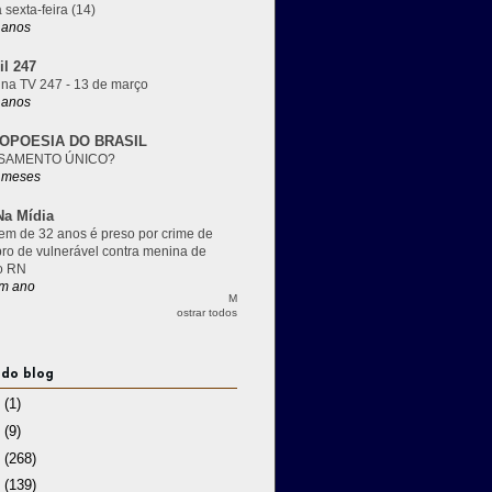
 sexta-feira (14)
 anos
il 247
 na TV 247 - 13 de março
 anos
OPOESIA DO BRASIL
SAMENTO ÚNICO?
 meses
a Mídia
m de 32 anos é preso por crime de
pro de vulnerável contra menina de
o RN
m ano
M
ostrar todos
 do blog
3
(1)
2
(9)
1
(268)
0
(139)