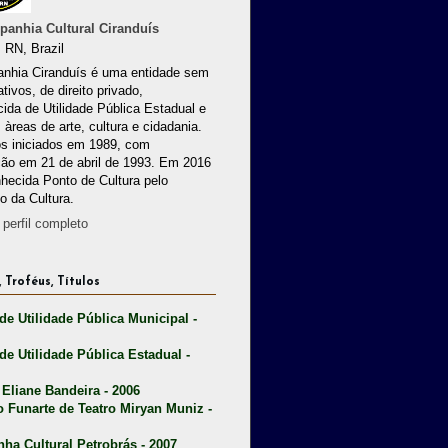
anhia Cultural Ciranduís
 RN, Brazil
nhia Ciranduís é uma entidade sem
ativos, de direito privado,
ida de Utilidade Pública Estadual e
 àreas de arte, cultura e cidadania.
os iniciados em 1989, com
ção em 21 de abril de 1993. Em 2016
nhecida Ponto de Cultura pelo
io da Cultura.
perfil completo
 Troféus, Títulos
 de Utilidade Pública Municipal -
 de Utilidade Pública Estadual -
 Eliane Bandeira - 2006
o Funarte de Teatro Miryan Muniz -
nha Cultural Petrobrás - 2007