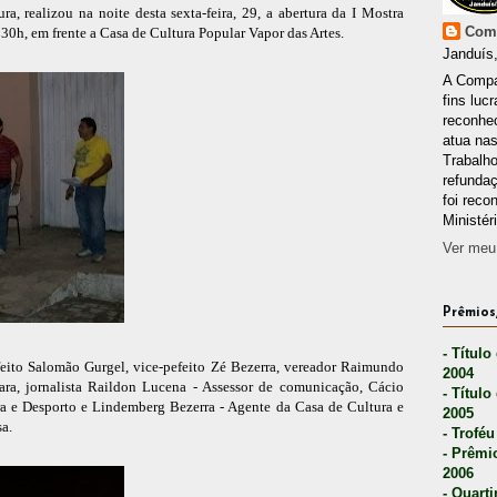
, realizou na noite desta sexta-feira, 29, a abertura da I Mostra
Comp
9:30h, em frente a Casa de Cultura Popular Vapor das Artes.
Janduís,
A Compa
fins lucr
reconhec
atua nas
Trabalh
refunda
foi reco
Ministér
Ver meu 
Prêmios,
- Título
feito Salomão Gurgel, vice-pefeito Zé Bezerra, vereador Raimundo
2004
ra, jornalista Raildon Lucena - Assessor de comunicação, Cácio
- Título
ra e Desporto e Lindemberg Bezerra - Agente da Casa de Cultura e
2005
a.
- Troféu
- Prêmi
2006
- Quarti