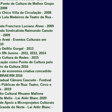
u Ponto de Cultura de Melhor Grupo
 2008
o Chico Villa de Circulação - 2008
o Lula Medeiros de Teatro de Rua -
da Francisco Luciano Alves - 2009
da Sindicalista Raimundo Canuto
 - 2009
 Areté - E
ventos Culturais em
10
 Deífilo Gurgel - 2013
o RN Junino - 2011, 2012, 2014
o Cultura de Redes - 2015
ficação como Ponto de Cultura pelo
rio da Cultura 2016
o de economia criativa concedido
EBRAE/RN 2016
stadual Câmara Cascudo - Festival
s Públicas de Rua: Teatro, Circo e
 - 2019
dio Cultural Rhuann Mallone
de Mello - Lei Aldir Blanc 2020
l de Apoio a Microprojetos Culturais
Grande do Norte - Lei Aldir Blanc -