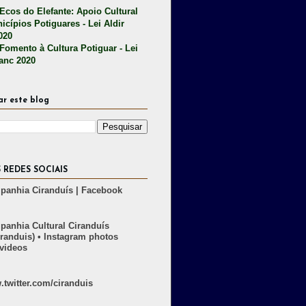
 Ecos do Elefante: Apoio Cultural
icípios Potiguares - Lei Aldir
020
 Fomento à Cultura Potiguar - Lei
lanc 2020
ar este blog
 REDES SOCIAIS
anhia Ciranduís | Facebook
anhia Cultural Ciranduís
randuis) • Instagram photos
videos
twitter.com/ciranduis