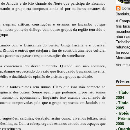
o de Janduís e do Rio Grande do Norte que participa do Escambo
Comp
quando o grupo era composto ainda só por mulheres amantes da
Janduís,
A Compa
, alegrias, criticas, construções e estamos no Escambo porque
fins lucr
o, nossa ponte de diálogo com outros grupos da região tem sido o
reconhec
grupo.
atua nas
Trabalh
cambo com o Brincantes do Sertão, Ginga Faceira e é possível
refunda
, Ritmos e outros que estejam a fim de construir uma rede cultural
foi reco
s parcerias e passe a respeitar as ações do semelhante.
Ministér
Ver meu 
a consciência do dever cumprido. Quando isso não acontece,
 e acabamos esquecendo do vazio que fica quando buscamos inventar
rédito e dualidade de opinião de artistas e grupos na cidade.
Prêmios,
eio a tantos rumos sem rumos. Claro que isso não compete ao
arrogância dos outros. Somos aquilo que podemos. E por isso somos
- Título
té mesmo no apontamento. Enquanto isso estamos trabalhando de
2004
ramente comprovadas pelo que o grupo representa em Janduís e no
- Título
2005
- Troféu
s, sugestões, calúnias, desabafo, assim como, vivemos felizes, sem
- Prêmi
ções limpas. Com a cabeça erguida estamos entrado nos espaços que
2006
e crescimento.
- Quarti