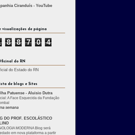
anhia Ciranduís - YouTube
e visualizações de página
1
8
8
7
0
4
Oficinal do RN
ficial do Estado do RN
ista de blogs e Sites
lha Patuense - Aluisio Dutra
cial: A Face Esquecida da Fundação
ombal
ma semana
G DO PROF. ESCOLÁSTICO
LINO
OLOGIA MODERNA Blog será
edado em nova plataforma a partir