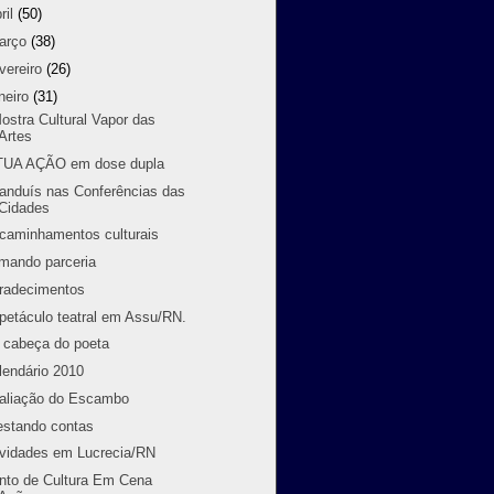
ril
(50)
arço
(38)
vereiro
(26)
neiro
(31)
Mostra Cultural Vapor das
Artes
TUA AÇÃO em dose dupla
randuís nas Conferências das
Cidades
caminhamentos culturais
rmando parceria
radecimentos
petáculo teatral em Assu/RN.
 cabeça do poeta
lendário 2010
aliação do Escambo
estando contas
ividades em Lucrecia/RN
nto de Cultura Em Cena