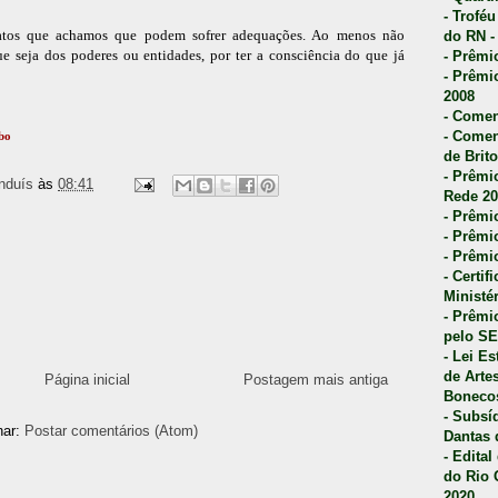
- Trofé
 atos que achamos que podem sofrer adequações. Ao menos não
do RN -
ue seja dos poderes ou entidades, por ter a consciência do que já
- Prêmi
- Prêmi
2008
- Comen
- Comen
bo
de Brito
- Prêmio
nduís
às
08:41
Rede 20
- Prêmio
- Prêmi
- Prêmi
- Certi
Ministé
- Prêmi
pelo S
- Lei E
de Arte
Página inicial
Postagem mais antiga
Bonecos
- Subsí
nar:
Postar comentários (Atom)
Dantas 
- Edita
do Rio 
2020