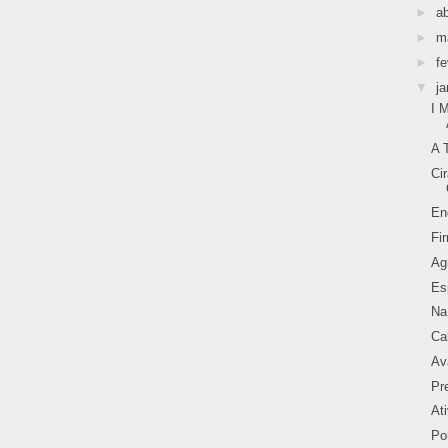
►
ab
►
m
►
fe
▼
ja
I 
A 
Ci
En
Fi
Ag
Es
Na
Ca
Av
Pr
At
Po