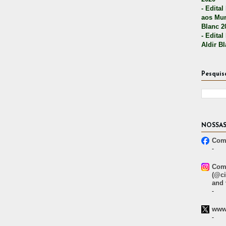
- Edital
aos Mun
Blanc 2
- Edital
Aldir B
Pesquis
NOSSAS
Comp
-
Comp
(@ci
and 
-
www.
-