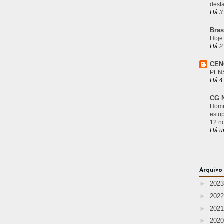
desta
Há 3
Bras
Hoje
Há 2
CEN
PEN
Há 4
CG N
Home
estu
12 n
Há u
Arquivo
►
202
►
202
►
202
►
202