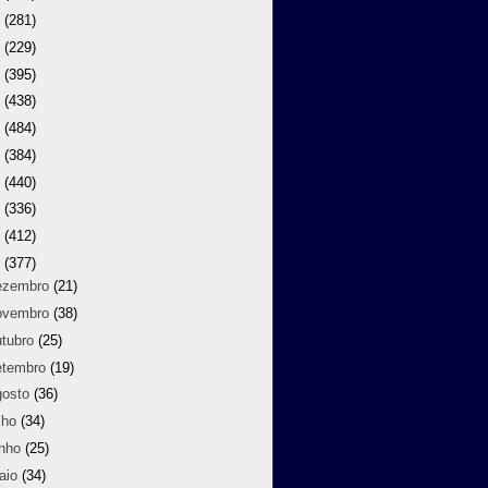
9
(281)
8
(229)
7
(395)
6
(438)
5
(484)
4
(384)
3
(440)
2
(336)
1
(412)
0
(377)
ezembro
(21)
ovembro
(38)
utubro
(25)
etembro
(19)
gosto
(36)
lho
(34)
unho
(25)
aio
(34)