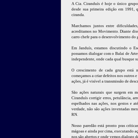
A Cia. Ciranduís é hoje o único grup
desde sua primeira edição em 1991, 
ciranda.
Marchamos juntos entre dificuldades
acreditamos no Movimento. Diante diss
carro chefe para o desenvolvimento do 
Em Janduís, estamos discutindo o Es
possamos dialogar com o Balai de Artes
independente, onde cada qual busque sua
O crescimento de cada grupo está n
começamos a criar defeitos nos outros
ações, já é visível a transmissão de desc
São ações naturais que surgem em m
Ciranduís corrigir erros, petulância, 
espelhados nas ações, nos gestos e a
verdade, não são ações inventadas me
RN.
Nosso paredão está pronto pras crítica
mágoas e ainda por cima, executando a
nos são abertos e onde vemos dialogo d