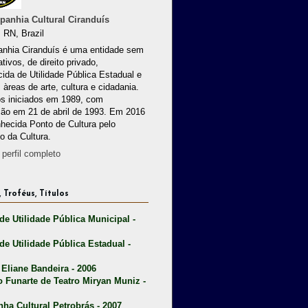
anhia Cultural Ciranduís
 RN, Brazil
nhia Ciranduís é uma entidade sem
ativos, de direito privado,
ida de Utilidade Pública Estadual e
 àreas de arte, cultura e cidadania.
os iniciados em 1989, com
ção em 21 de abril de 1993. Em 2016
nhecida Ponto de Cultura pelo
io da Cultura.
perfil completo
 Troféus, Títulos
 de Utilidade Pública Municipal -
 de Utilidade Pública Estadual -
 Eliane Bandeira - 2006
o Funarte de Teatro Miryan Muniz -
nha Cultural Petrobrás - 2007