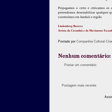
Propagamos o certo e criticamos os
pretendemos desestabilizar qualquer q
construímos em Janduís e região.
Lindemberg Bezerra
Artista da Ciranduís e do Movimento Escam
Postado por
Companhia Cultural Cira
Nenhum comentário:
Postar um comentário
Postagem mais recente
Assi