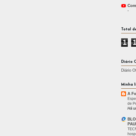
Comp
-
Total d
1
Diário 
Diário O
Minha l
A Fo
Espe
de P
Há u
BLO
PAU
TECN
hosp