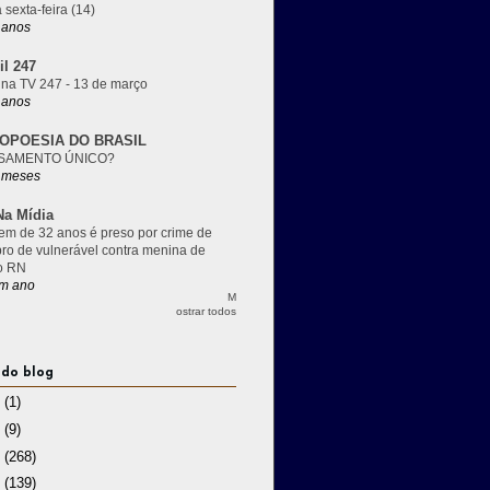
 sexta-feira (14)
 anos
il 247
 na TV 247 - 13 de março
 anos
OPOESIA DO BRASIL
SAMENTO ÚNICO?
 meses
a Mídia
m de 32 anos é preso por crime de
pro de vulnerável contra menina de
o RN
m ano
M
ostrar todos
 do blog
3
(1)
2
(9)
1
(268)
0
(139)