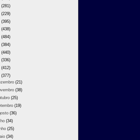
9
(281)
8
(229)
7
(395)
6
(438)
5
(484)
4
(384)
3
(440)
2
(336)
1
(412)
0
(377)
ezembro
(21)
ovembro
(38)
utubro
(25)
etembro
(19)
gosto
(36)
lho
(34)
unho
(25)
aio
(34)