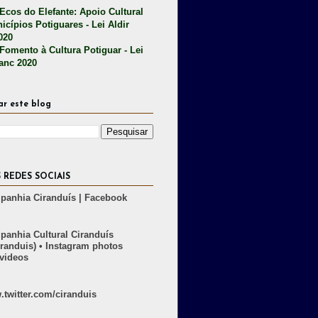
 Ecos do Elefante: Apoio Cultural
icípios Potiguares - Lei Aldir
020
 Fomento à Cultura Potiguar - Lei
lanc 2020
ar este blog
 REDES SOCIAIS
anhia Ciranduís | Facebook
anhia Cultural Ciranduís
randuis) • Instagram photos
videos
twitter.com/ciranduis