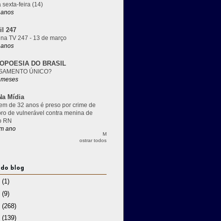
 sexta-feira (14)
 anos
il 247
 na TV 247 - 13 de março
 anos
OPOESIA DO BRASIL
SAMENTO ÚNICO?
 meses
a Mídia
m de 32 anos é preso por crime de
pro de vulnerável contra menina de
o RN
m ano
M
ostrar todos
 do blog
3
(1)
2
(9)
1
(268)
0
(139)