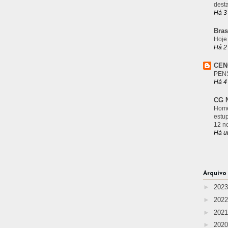
desta
Há 3
Bras
Hoje
Há 2
CEN
PEN
Há 4
CG N
Home
estu
12 n
Há u
Arquivo
►
202
►
202
►
202
►
202