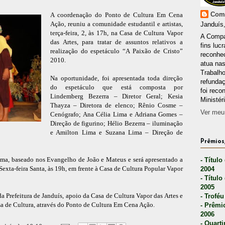
Comp
A coordenação do Ponto de Cultura Em Cena
Ação, reuniu a comunidade estudantil e artistas,
Janduís,
terça-feira, 2, às 17h, na Casa de Cultura Vapor
A Compa
das Artes, para tratar de assuntos relativos a
fins lucr
realização do espetáculo “A Paixão de Cristo”
reconhec
2010.
atua nas
Trabalh
Na oportunidade, foi apresentada toda direção
refunda
do espetáculo que está composta por
foi reco
Lindemberg Bezerra – Diretor Geral; Kesia
Ministér
Thayza – Diretora de elenco; Rênio Cosme –
Ver meu 
Cenógrafo; Ana Célia Lima e Adriana Gomes –
Direção de figurino; Hélio Bezerra – iluminação
e Amilton Lima e Suzana Lima – Direção de
Prêmios,
ma, baseado nos Evangelho de João e Mateus e será apresentado a
- Título
Sexta-feira Santa, às 19h, em frente à Casa de Cultura Popular Vapor
2004
- Título
2005
 Prefeitura de Janduís, apoio da Casa de Cultura Vapor das Artes e
- Troféu
a de Cultura, através do Ponto de Cultura Em Cena Ação.
- Prêmi
2006
- Quarti