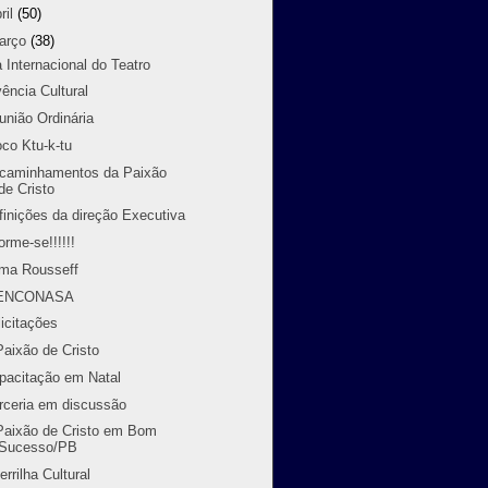
ril
(50)
arço
(38)
a Internacional do Teatro
vência Cultural
união Ordinária
oco Ktu-k-tu
caminhamentos da Paixão
de Cristo
finições da direção Executiva
orme-se!!!!!!
lma Rousseff
 ENCONASA
licitações
Paixão de Cristo
pacitação em Natal
rceria em discussão
Paixão de Cristo em Bom
Sucesso/PB
errilha Cultural