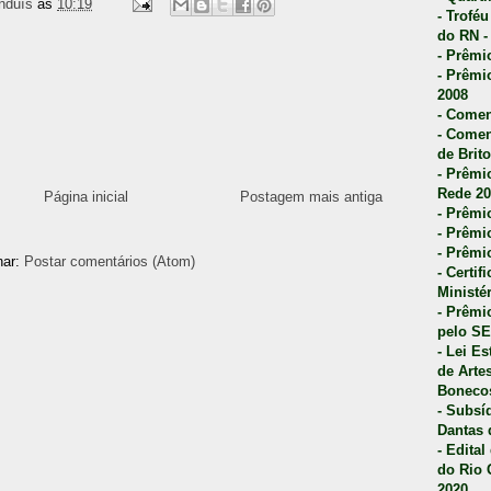
nduís
às
10:19
- Trofé
do RN -
- Prêmi
- Prêmi
2008
- Comen
- Comen
de Brito
- Prêmio
Rede 20
Página inicial
Postagem mais antiga
- Prêmio
- Prêmi
- Prêmi
nar:
Postar comentários (Atom)
- Certi
Ministé
- Prêmi
pelo S
- Lei E
de Arte
Bonecos
- Subsí
Dantas 
- Edita
do Rio 
2020