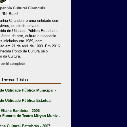
anhia Cultural Ciranduís
 RN, Brazil
nhia Ciranduís é uma entidade sem
ativos, de direito privado,
ida de Utilidade Pública Estadual e
 àreas de arte, cultura e cidadania.
os iniciados em 1989, com
ção em 21 de abril de 1993. Em 2016
nhecida Ponto de Cultura pelo
io da Cultura.
perfil completo
 Troféus, Títulos
 de Utilidade Pública Municipal -
 de Utilidade Pública Estadual -
 Eliane Bandeira - 2006
o Funarte de Teatro Miryan Muniz -
nha Cultural Petrobrás - 2007