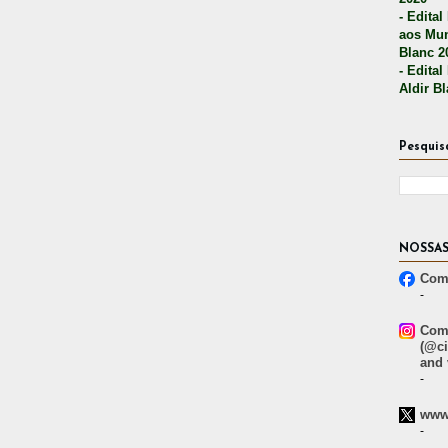
- Edital
aos Mun
Blanc 2
- Edital
Aldir B
Pesquis
NOSSAS
Comp
-
Comp
(@ci
and 
-
www.
-