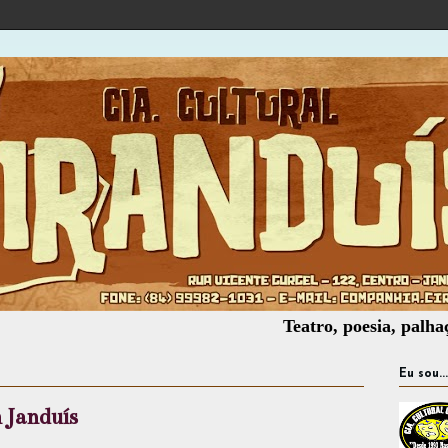
Teatro, poesia, palhaçaria, of
Eu sou...
 Janduís