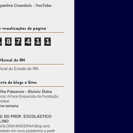
anhia Ciranduís - YouTube
e visualizações de página
1
8
7
4
1
1
Oficinal do RN
ficial do Estado do RN
ista de blogs e Sites
lha Patuense - Aluisio Dutra
cial: A Face Esquecida da Fundação
ombal
ma semana
G DO PROF. ESCOLÁSTICO
LINO
OLOGIA MODERNA Blog será
edado em nova plataforma a partir