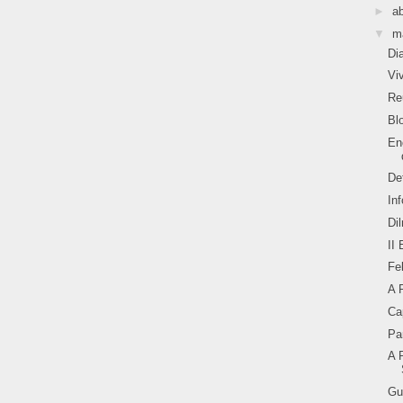
►
ab
▼
m
Di
Vi
Re
Bl
En
De
Inf
Di
II
Fe
A 
Ca
Pa
A 
Gu