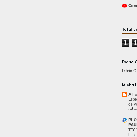
Comp
-
Total d
1
Diário 
Diário O
Minha l
A Fo
Espe
de P
Há u
BLO
PAU
TECN
hosp