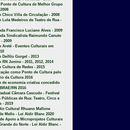
u Ponto de Cultura de Melhor Grupo
 2008
o Chico Villa de Circulação - 2008
o Lula Medeiros de Teatro de Rua -
da Francisco Luciano Alves - 2009
da Sindicalista Raimundo Canuto
 - 2009
 Areté - E
ventos Culturais em
10
 Deífilo Gurgel - 2013
o RN Junino - 2011, 2012, 2014
o Cultura de Redes - 2015
ficação como Ponto de Cultura pelo
rio da Cultura 2016
o de economia criativa concedido
EBRAE/RN 2016
stadual Câmara Cascudo - Festival
s Públicas de Rua: Teatro, Circo e
 - 2019
dio Cultural Rhuann Mallone
de Mello - Lei Aldir Blanc 2020
l de Apoio a Microprojetos Culturais
Grande do Norte - Lei Aldir Blanc -