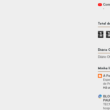
Comp
-
Total d
1
Diário 
Diário O
Minha l
A Fo
Espe
de P
Há u
BLO
PAU
TECN
hosp