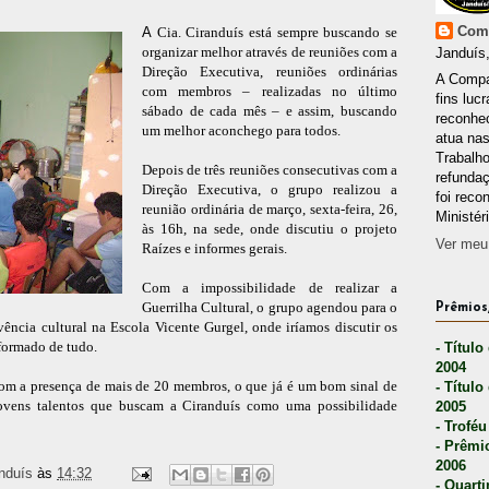
Comp
A
Cia. Ciranduís está sempre buscando se
organizar melhor através de reuniões com a
Janduís,
Direção Executiva, reuniões ordinárias
A Compa
com membros – realizadas no último
fins lucr
sábado de cada mês – e assim, buscando
reconhec
um melhor aconchego para todos.
atua nas
Trabalh
Depois de três reuniões consecutivas com a
refunda
Direção Executiva, o grupo realizou a
foi reco
reunião ordinária de março, sexta-feira, 26,
Ministér
às 16h, na sede, onde discutiu o projeto
Ver meu 
Raízes e informes gerais.
Com a impossibilidade de realizar a
Guerrilha Cultural, o grupo agendou para o
Prêmios,
vência cultural na Escola Vicente Gurgel, onde iríamos discutir os
formado de tudo.
- Título
2004
com a presença de mais de 20 membros, o que já é um bom sinal de
- Título
jovens talentos que buscam a Ciranduís como uma possibilidade
2005
- Troféu
- Prêmi
2006
nduís
às
14:32
- Quarti