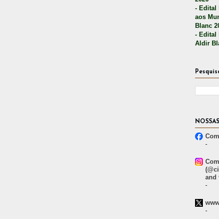
- Edital
aos Mun
Blanc 2
- Edital
Aldir B
Pesquis
NOSSAS
Comp
-
Comp
(@ci
and 
-
www.
-