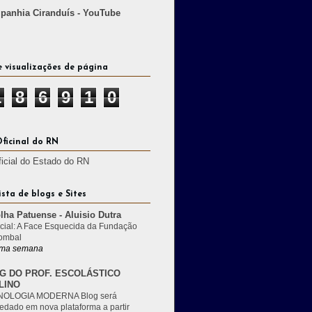
anhia Ciranduís - YouTube
e visualizações de página
1
8
6
9
1
0
Oficinal do RN
ficial do Estado do RN
ista de blogs e Sites
lha Patuense - Aluisio Dutra
cial: A Face Esquecida da Fundação
ombal
ma semana
G DO PROF. ESCOLÁSTICO
LINO
OLOGIA MODERNA Blog será
edado em nova plataforma a partir