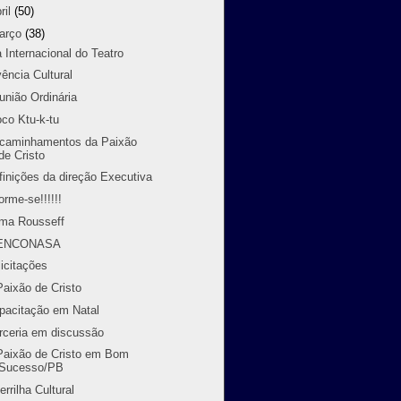
ril
(50)
arço
(38)
a Internacional do Teatro
vência Cultural
união Ordinária
oco Ktu-k-tu
caminhamentos da Paixão
de Cristo
finições da direção Executiva
orme-se!!!!!!
lma Rousseff
 ENCONASA
licitações
Paixão de Cristo
pacitação em Natal
rceria em discussão
Paixão de Cristo em Bom
Sucesso/PB
errilha Cultural