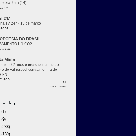
 sexta-feira (14)
 anos
il 247
 na TV 247 - 13 de março
 anos
OPOESIA DO BRASIL
SAMENTO ÚNICO?
 meses
a Mídia
m de 32 anos é preso por crime de
pro de vulnerável contra menina de
o RN
m ano
M
ostrar todos
 do blog
3
(1)
2
(9)
1
(268)
0
(139)