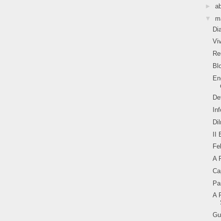
►
ab
▼
m
Di
Vi
Re
Bl
En
De
Inf
Di
II
Fe
A 
Ca
Pa
A 
Gu