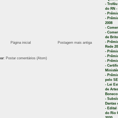
- Trofé
do RN -
- Prêmi
- Prêmi
2008
- Comen
- Comen
de Brito
- Prêmio
Página inicial
Postagem mais antiga
Rede 20
- Prêmio
- Prêmi
nar:
Postar comentários (Atom)
- Prêmi
- Certi
Ministé
- Prêmi
pelo S
- Lei E
de Arte
Bonecos
- Subsí
Dantas 
- Edita
do Rio 
2020