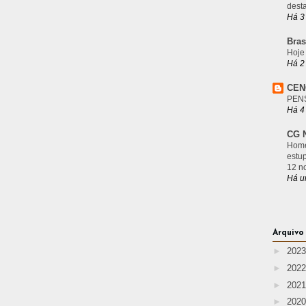
desta
Há 3
Bras
Hoje
Há 2
CEN
PEN
Há 4
CG N
Home
estu
12 n
Há u
Arquivo
►
202
►
202
►
202
►
202