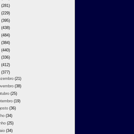
9
(281)
8
(229)
7
(395)
6
(438)
5
(484)
4
(384)
3
(440)
2
(336)
1
(412)
0
(377)
ezembro
(21)
ovembro
(38)
utubro
(25)
etembro
(19)
gosto
(36)
lho
(34)
unho
(25)
aio
(34)