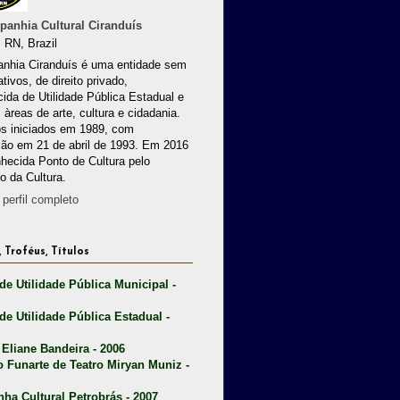
anhia Cultural Ciranduís
 RN, Brazil
nhia Ciranduís é uma entidade sem
ativos, de direito privado,
ida de Utilidade Pública Estadual e
 àreas de arte, cultura e cidadania.
os iniciados em 1989, com
ção em 21 de abril de 1993. Em 2016
nhecida Ponto de Cultura pelo
io da Cultura.
perfil completo
 Troféus, Títulos
 de Utilidade Pública Municipal -
 de Utilidade Pública Estadual -
 Eliane Bandeira - 2006
o Funarte de Teatro Miryan Muniz -
nha Cultural Petrobrás - 2007