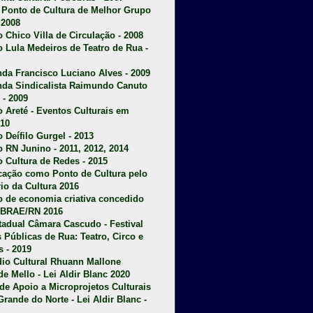
u Ponto de Cultura de Melhor Grupo
 2008
o Chico Villa de Circulação - 2008
o Lula Medeiros de Teatro de Rua -
da Francisco Luciano Alves - 2009
da Sindicalista Raimundo Canuto
 - 2009
 Areté - E
ventos Culturais em
10
 Deífilo Gurgel - 2013
o RN Junino - 2011, 2012, 2014
o Cultura de Redes - 2015
ficação como Ponto de Cultura pelo
rio da Cultura 2016
o de economia criativa concedido
EBRAE/RN 2016
stadual Câmara Cascudo - Festival
s Públicas de Rua: Teatro, Circo e
 - 2019
dio Cultural Rhuann Mallone
de Mello - Lei Aldir Blanc 2020
l de Apoio a Microprojetos Culturais
Grande do Norte - Lei Aldir Blanc -