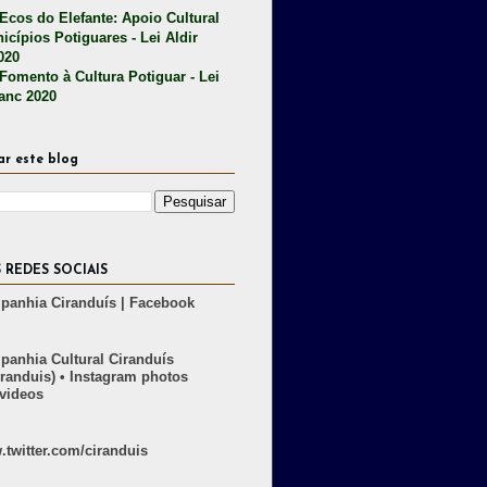
 Ecos do Elefante: Apoio Cultural
icípios Potiguares - Lei Aldir
020
 Fomento à Cultura Potiguar - Lei
lanc 2020
ar este blog
 REDES SOCIAIS
anhia Ciranduís | Facebook
anhia Cultural Ciranduís
randuis) • Instagram photos
videos
twitter.com/ciranduis